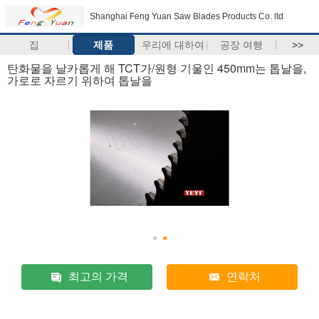
Shanghai Feng Yuan Saw Blades Products Co. ltd
집
제품
우리에 대하여
공장 여행
>>
탄화물을 날카롭게 해 TCT가/원형 기울인 450mm는 톱날을,
가로로 자르기 위하여 톱날을
최고의 가격
연락처