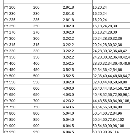
YY 200
200
2.8/1.8
16,20,24
YY 230
230
2.8/1.8
16,20,24
YY 235
235
2.8/1.8
16,20,24
YY 250
250
3.0/2.0
16,18,24,28,30
YY 270
270
3.0/2.0
16,18,24,28,30
YY 300
300
3.2/2.2
20,24,28,30,32,36
YY 315
315
3.2/2.2
20,24,28,30,32,36
YY 330
330
3.2/2.2
24,28,30,32,36,40,42
YY 350
350
3.2/2.2
24,28,30,32,36,40,42,48
YY 400
400
3.5/2.5
28,30,32,34,36,40,48,60
YY 450
450
3.5/2.5
32,34,36,42,54,66
YY 500
500
3.5/2.5
32,36,40,44,48,60,64,72
YY 550
550
3.8/2.8
32,40,44,48,50,60,80
YY 600
600
4.0/3.0
36,40,44,48,54,56,72,90
YY 650
650
4.0/3.0
40,48,52,56,72,90,96,10
YY 700
700
4.2/3.2
44,48,56,60,84,90,108,1
YY 750
750
4.6/3.6
48,54,56,60,84,90
YY 800
800
5.0/4.0
50,54,60,72,84,96
YY 850
850
5.0/4.0
50,54,60,72,84,102
YY 900
900
6.0/4.5
50,54,60,90,96,108
YY 950
950
6.0/4.5
60,80,90,96,114