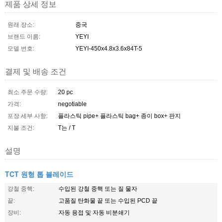
제품 상세 정보
원래 장소:
중국
브랜드 이름:
YEYI
모델 번호:
YEYI-450x4.8x3.6x84T-5
결제 및 배송 조건
최소 주문 수량:
20 pc
가격:
negotiable
포장 세부 사항:
플라스틱 pipe+ 플라스틱 bag+ 종이 box+ 판지
지불 조건:
T는 / T
설명
TCT 원형 톱 블레이드
강철 중핵:
수입된 강철 중핵 또는 질 물자
끝:
고품질 탄화물 끝 또는 수입된 PCD 끝
장비:
자동 용접 및 자동 비분쇄기