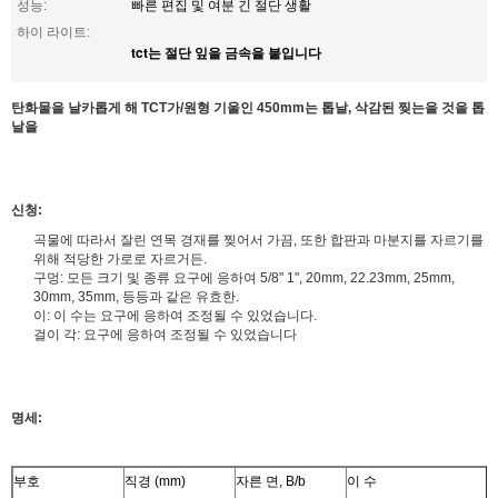
성능:
빠른 편집 및 여분 긴 절단 생활
하이 라이트:
tct는 절단 잎을 금속을 붙입니다
탄화물을 날카롭게 해 TCT가/원형 기울인 450mm는 톱날, 삭감된 찢는을 것을 톱
날을
신청:
곡물에 따라서 잘린 연목 경재를 찢어서 가끔, 또한 합판과 마분지를 자르기를
위해 적당한 가로로 자르거든.
구멍: 모든 크기 및 종류 요구에 응하여 5/8" 1", 20mm, 22.23mm, 25mm,
30mm, 35mm, 등등과 같은 유효한.
이: 이 수는 요구에 응하여 조정될 수 있었습니다.
걸이 각: 요구에 응하여 조정될 수 있었습니다
명세:
부호
직경 (mm)
자른 면, B/b
이 수