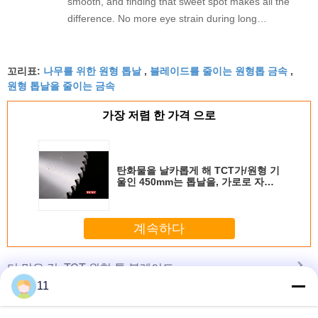
smooth, and finding that sweet spot makes all the
difference. No more eye strain during long
sessions. Highly recommend taking the time to set
it up properly!""The Pico 4's visual clarity is
나무를 위한 원형 톱날
블레이드를 줄이는 원형톱 금속
fantastic once you dial in the IPD correctly. The
꼬리표:
,
,
원형 톱날을 줄이는 금속
manual adjustment is smooth, and finding that
sweet spot makes all the difference. No more eye
가장 저렴 한 가격 으로
strain during long sessions. Highly recommend
taking the time to set it up properly!""The Pico 4's
visual clarity is fantastic once you dial in the IPD
탄화물을 날카롭게 해 TCT가/원형 기
correctly. The manual adjustment is smooth, and
울인 450mm는 톱날을, 가로로 자르
finding that sweet spot makes all the difference.
기 위하여 톱날을
No more eye strain during long sessions. Highly
recommend taking the time to set it up
계속하다
properly!""The Pico 4's visual clarity is fantastic
once you dial in the IPD correctly. The manual
TCT 원형 톱 블레이드
더 많은 것
adjustment is smooth, and finding that sweet spot
11
makes all the difference. No more eye strain
during long sessions. Highly r