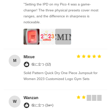
"Setting the IPD on my Pico 4 was a game-
changer! The three physical presets cover most
ranges, and the difference in sharpness is
noticeable.
Mixue
M
役に立つ (12)
Solid Pattern Quick Dry One Piece Jumpsuit for
Women 2023 Customized Logo Gym Sets
Wanzan
W
役に立つ (1w+)