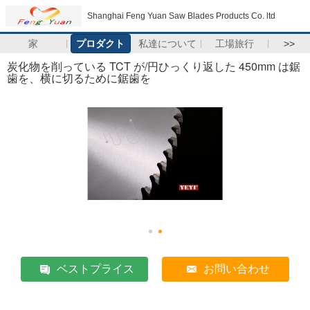
Shanghai Feng Yuan Saw Blades Products Co. ltd
家
プロダクト
私達について
工場旅行
>>
炭化物を削っている TCT が/円ひっくり返した 450mm は鋸
歯を、横に切るために鋸歯を
ベストプライス
お問い合わせ