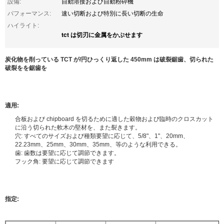
設備:
自動溶接および自動粉砕機
パフォーマンス:
速い切断および特別に長い切断の生命
ハイライト:
tct は切刃に金属をかぶせます
炭化物を削っている TCT が/円ひっくり返した 450mm は破裂鋸歯、切られた
破裂をを鋸歯を
適用:
合板および chipboard を切るために適した穀物および臨時のクロスカット
に沿う切られた軟木の堅材を、また裂きます。
穴: すべてのサイズおよび種類要望に応じて、5/8"、1"、20mm、
22.23mm、25mm、30mm、35mm、等のような利用できる。
歯: 歯数は要望に応じて調節できます。
フック角: 要望に応じて調節できます
指定: