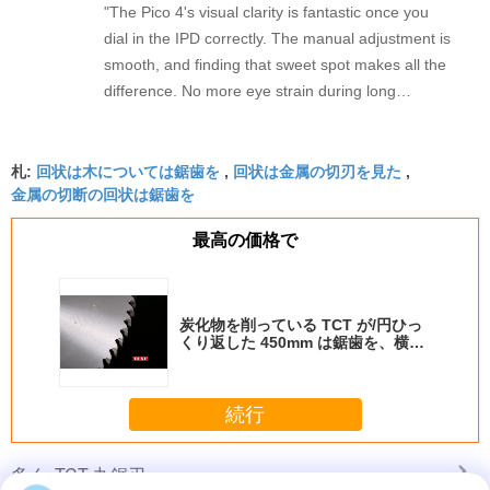
"The Pico 4's visual clarity is fantastic once you
dial in the IPD correctly. The manual adjustment is
smooth, and finding that sweet spot makes all the
difference. No more eye strain during long
sessions. Highly recommend taking the time to set
it up properly!""The Pico 4's visual clarity is
回状は木については鋸歯を
回状は金属の切刃を見た
fantastic once you dial in the IPD correctly. The
札:
,
,
金属の切断の回状は鋸歯を
manual adjustment is smooth, and finding that
sweet spot makes all the difference. No more eye
最高の価格で
strain during long sessions. Highly recommend
taking the time to set it up properly!""The Pico 4's
visual clarity is fantastic once you dial in the IPD
炭化物を削っている TCT が/円ひっ
correctly. The manual adjustment is smooth, and
くり返した 450mm は鋸歯を、横に
finding that sweet spot makes all the difference.
切るために鋸歯を
No more eye strain during long sessions. Highly
recommend taking the time to set it up
続行
properly!""The Pico 4's visual clarity is fantastic
once you dial in the IPD correctly. The manual
TCT 丸鋸刃
多く
adjustment is smooth, and finding that sweet spot