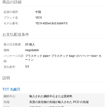
商品の詳細
起源の場所:
中国
ブランド名:
YEYI
モデル番号:
YEYI-450x4.8x3.6x84T-5
お支払配送条件
最小注文数量:
20 個入
価格:
negotiable
パッケージの詳
プラスチック pipe+ プラスチック bag+ のペーパー box+ カ
ートン
細:
支払条件:
T/T
説明
TCT 丸鋸刃
鋼鉄中心:
輸入された鋼鉄中心または質材料
先端:
良質の炭化物の先端か輸入された PCD の先端