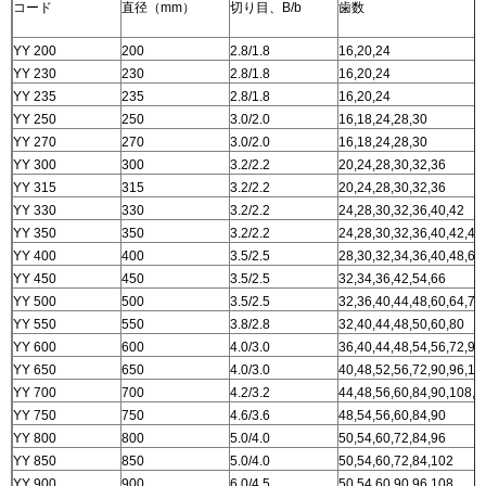
コード
直径（mm）
切り目、B/b
歯数
YY 200
200
2.8/1.8
16,20,24
YY 230
230
2.8/1.8
16,20,24
YY 235
235
2.8/1.8
16,20,24
YY 250
250
3.0/2.0
16,18,24,28,30
YY 270
270
3.0/2.0
16,18,24,28,30
YY 300
300
3.2/2.2
20,24,28,30,32,36
YY 315
315
3.2/2.2
20,24,28,30,32,36
YY 330
330
3.2/2.2
24,28,30,32,36,40,42
YY 350
350
3.2/2.2
24,28,30,32,36,40,42,48
YY 400
400
3.5/2.5
28,30,32,34,36,40,48,60
YY 450
450
3.5/2.5
32,34,36,42,54,66
YY 500
500
3.5/2.5
32,36,40,44,48,60,64,72
YY 550
550
3.8/2.8
32,40,44,48,50,60,80
YY 600
600
4.0/3.0
36,40,44,48,54,56,72,90
YY 650
650
4.0/3.0
40,48,52,56,72,90,96,10
YY 700
700
4.2/3.2
44,48,56,60,84,90,108,1
YY 750
750
4.6/3.6
48,54,56,60,84,90
YY 800
800
5.0/4.0
50,54,60,72,84,96
YY 850
850
5.0/4.0
50,54,60,72,84,102
YY 900
900
6.0/4.5
50,54,60,90,96,108