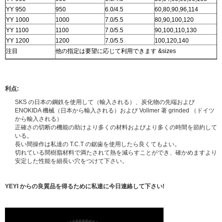
YY 950
950
6.0/4.5
60,80,90,96,114
YY 1000
1000
7.0/5.5
80,90,100,120
YY 1100
1100
7.0/5.5
90,100,110,130
YY 1200
1200
7.0/5.5
100,120,140
注目
他の指定は要望に応じて利用できます &sizes
利点:
SKS の日本の鋼鉄を使用して（輸入される）、炭化物の先端および
ENOKIDA 機械（日本から輸入される）および Vollmer 著 grinded （ドイツ
から輸入される）
正確さの切断の機能の助けより多くの材料およびより多くの時間を節約して
いる。
長い間操作は私達の T.C.T の鋸歯を使用したら良くてもよい。
切れている間樹脂材料で満たされて熱を減らすことができ、確かめますより
安定した性能を細長い穴をつけて下さい。
YEYI からの良質品を得るために私達に今日連絡して下さい!