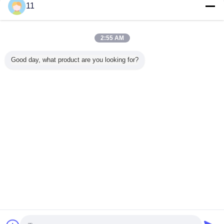
11
makes all the difference. No more eye strain
during long sessions. Highly r
2:55 AM
Tct の回状
350mm TCT の回
注文の鋼鉄切断の
円多機能 TCT は
Tct の回
ニウム切
状は合板、堅材、
回状は鋸歯、TCT
鋸歯がについては
ついては
Good day, what product are you looking for?
ては鋸歯
350mm の十字の
を 80mm 金属をか
サテンの終わりの
を
切断の切断につい
ぶせます切刃
木によって基づい
ては鋸歯を
60mm に 100mm
たパネル 300mm
を切るのを
言語を変えて下さい
s
Japanese
ホーム
|
私達について
|
私達に連絡しなさい
|
地図
|
プライバシーポリシー
デスクトップの眺め
Copyright © 2012 - 2025 Shanghai Feng Yuan Saw Blades Products Co. ltd.
All rights reserved. Developed by
ECER