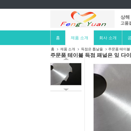
상해 
고품질
홈
제품 소개
회사 소개
공
홈
제품 소개
득점은 톱날을
주문품 테이블 득
주문품 테이블 득점 패널은 잎 다이아몬