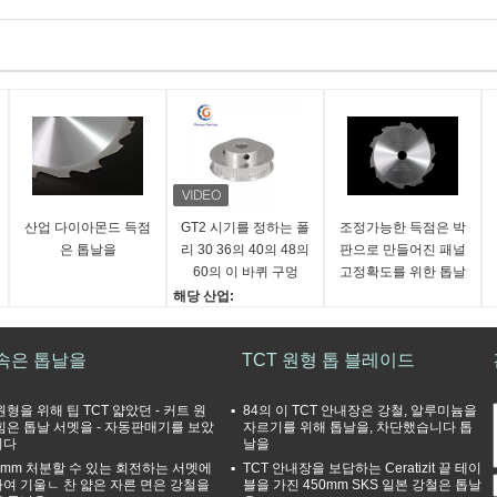
산업 다이아몬드 득점
GT2 시기를 정하는 폴
조정가능한 득점은 박
은 톱날을
리 30 36의 40의 48의
판으로 만들어진 패널
60의 이 바퀴 구멍
고정확도를 위한 톱날
5mm Reprap 3D 인
공구를
해당 산업:
쇄 기계 부속을 위한
호텔, 가정용, 인쇄소
8mm 알루미늄 장치
유형:
속은 톱날을
TCT 원형 톱 블레이드
이 폭 6mm
타이밍
재료:
합금, 알루미늄 타이밍
원형을 위해 팁 TCT 얇았던 - 커트 원
84의 이 TCT 안내장은 강철, 알루미늄을
힘은 톱날 서멧을 - 자동판매기를 보았
자르기를 위해 톱날을, 차단했습니다 톱
벨트
니다
날을
제품 이름:
5mm 처분할 수 있는 회전하는 서멧에
TCT 안내장을 보답하는 Ceratizit 끝 테이
GT2 타이밍 벨트 풀리
여 기울ㄴ 찬 얇은 자른 면은 강철을
블을 가진 450mm SKS 일본 강철은 톱날