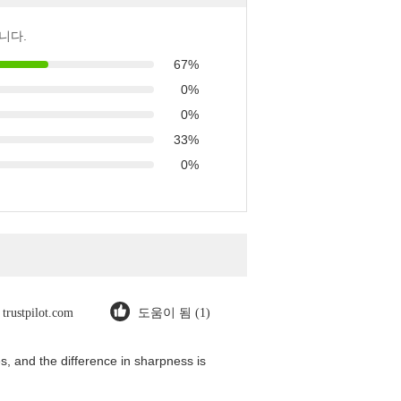
니다.
67%
0%
0%
33%
0%
trustpilot.com
도움이 됨 (1)
, and the difference in sharpness is