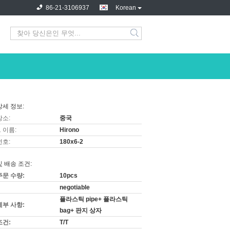
86-21-3106937
Korean
상세 정보:
장소:
중국
 이름:
Hirono
번호:
180x6-2
및 배송 조건:
주문 수량:
10pcs
negotiable
플라스틱 pipe+ 플라스틱
세부 사항:
bag+ 판지 상자
조건:
T/T