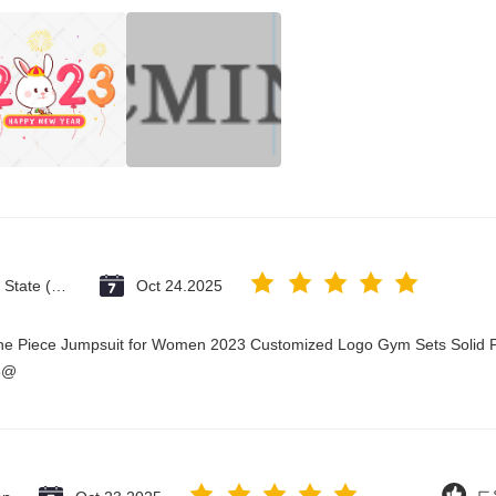
Vatican City State (Holy See)
Oct 24.2025
One Piece Jumpsuit for Women 2023 Customized Logo Gym Sets Solid P
3@