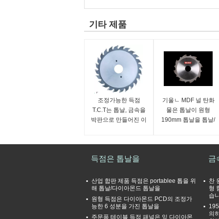
기타 제품
조정가능한 득점
기울ㄴ MDF 널 탄화
T.C.T는 톱날, 금속을
물은 톱날이 원형
박판으로 만들어진 이
190mm 톱날을 톱날/
모형 F에 코팅을 득점
득점이
하기 위하여 톱날을
득점은 톱날을
금
산업 합판 제품 득점은 portablee 톱을 위
찬 
해 톱날/다이아몬드 톱날을
형 
습
원형 득점은 다이아몬드 PCD의 조정가
능한 6 성분을 가진 톱날을
19
의하
주문품 테이블 득점 패널은 잎 다이아몬