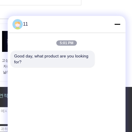
11
5:01 PM
Good day, what product are you looking 
고성능 전 완성되는
PCD는 톱날/7-1/4가"
for?
자르는 PCD는 톱
OEM를 자르는 PCB
날/200mm 톱날을
를 위해 다이아몬드
톱날 120mm를
견적 요청
보내기