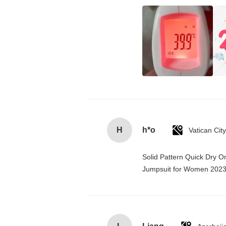
H
h*o
Solid Pattern Quick Dry 
Jumpsuit for Women 202