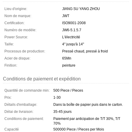
Lieu d'origine:
JIANG SU YANG ZHOU
Nom de marque:
JWT
Certification:
ISO9001-2008
Numéro de modèle:
JW6-5.1.5.7
Power Source:
L'électricité
Taille:
4" jusqu'à 14"
Processus de production:
Pressé chaud, pressé à froid
Acier de disque:
65Mn
Finition:
peinture
Conditions de paiement et expédition
Quantité de commande min:
500 Piece / Pieces
Prix:
1-30
Détails d'emballage:
Dans la boîte de papier puis dans le carton.
Délai de livraison:
35-45 jours
Conditions de paiement:
Paiement par anticipation de T/T 30%, T/T
70%
Capacité
500000 Piece / Pieces per Mois