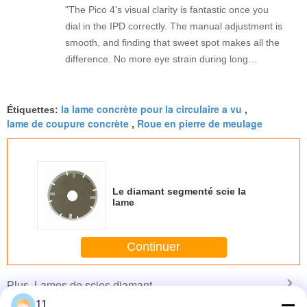
"The Pico 4's visual clarity is fantastic once you
dial in the IPD correctly. The manual adjustment is
smooth, and finding that sweet spot makes all the
difference. No more eye strain during long
sessions. Highly recommend taking the time to set
it up properly!""The Pico 4's visual clarity is
la lame concrète pour la circulaire a vu
fantastic once you dial in the IPD correctly. The
Étiquettes:
,
lame de coupure concrète
Roue en pierre de meulage
,
manual adjustment is smooth, and finding that
sweet spot makes all the difference. No more eye
strain during long sessions. Highly recommend
taking the time to set it up properly!""The Pico 4's
visual clarity is fantastic once you dial in the IPD
Le diamant segmenté scie la
lame
correctly. The manual adjustment is smooth, and
finding that sweet spot makes all the difference.
No more eye strain during long sessions. Highly
Continuer
recommend taking the time to set it up
properly!""The Pico 4's visual clarity is fantastic
Lames de scies diamant
Plus
once you dial in the IPD correctly. The manual
11
adjustment is smooth, and finding that sweet spot