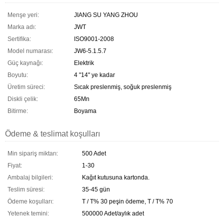
Menşe yeri:
JIANG SU YANG ZHOU
Marka adı:
JWT
Sertifika:
ISO9001-2008
Model numarası:
JW6-5.1.5.7
Güç kaynağı:
Elektrik
Boyutu:
4 "14" ye kadar
Üretim süreci:
Sıcak preslenmiş, soğuk preslenmiş
Diskli çelik:
65Mn
Bitirme:
Boyama
Ödeme & teslimat koşulları
Min sipariş miktarı:
500 Adet
Fiyat:
1-30
Ambalaj bilgileri:
Kağıt kutusuna kartonda.
Teslim süresi:
35-45 gün
Ödeme koşulları:
T / T% 30 peşin ödeme, T / T% 70
Yetenek temini:
500000 Adet/aylık adet