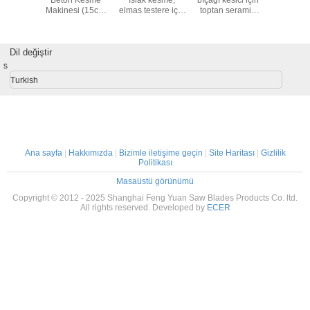
rekans
Beton Kesme
ıslak kesme,
bıçağı kesici için
testere bı
on Isıtma
Makinesi (15cm
elmas testere için
toptan seramik
anları
Kesme Derinliği
kesimli elmasları
kesme segmanı
 Sistemi
ile)
araçları
Dil değiştir
s
Turkish
Ana sayfa
|
Hakkımızda
|
Bizimle iletişime geçin
|
Site Haritası
|
Gizlilik
Politikası
Masaüstü görünümü
Copyright © 2012 - 2025 Shanghai Feng Yuan Saw Blades Products Co. ltd.
All rights reserved. Developed by
ECER