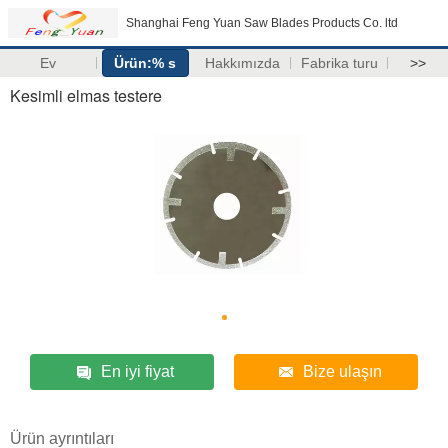
Shanghai Feng Yuan Saw Blades Products Co. ltd
Ev
Ürün:% s
Hakkımızda
Fabrika turu
>>
Kesimli elmas testere
En iyi fiyat
Bize ulaşın
Ürün ayrıntıları