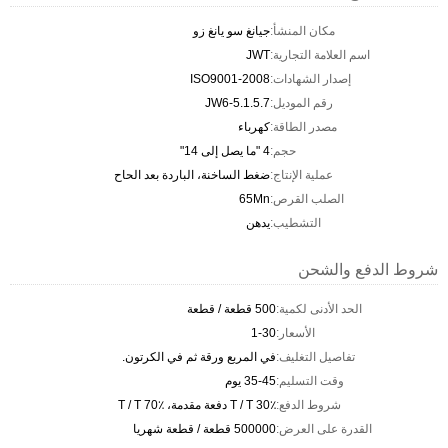
مكان المنشأ:
جيانغ سو يانغ زو
اسم العلامة التجارية:
JWT
إصدار الشهادات:
ISO9001-2008
رقم الموديل:
JW6-5.1.5.7
مصدر الطاقة:
كهرباء
حجم:
4 "ما يصل إلى 14"
عملية الإنتاج:
ضغط الساخنة، الباردة بعد الحاح
الصلب القرص:
65Mn
التشطيب:
يدهن
شروط الدفع والشحن
الحد الأدنى لكمية:
500 قطعة / قطعة
الأسعار:
1-30
تفاصيل التغليف:
في المربع ورقة ثم في الكرتون.
وقت التسليم:
35-45 يوم
شروط الدفع:
T / T 30٪ دفعة مقدمة، T / T 70٪
القدرة على العرض:
500000 قطعة / قطعة شهريا