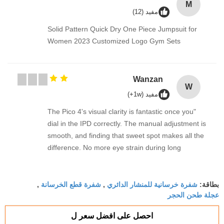
M
مفيد (12)
Solid Pattern Quick Dry One Piece Jumpsuit for
Women 2023 Customized Logo Gym Sets
Wanzan
W
مفيد (1w+)
"The Pico 4's visual clarity is fantastic once you
dial in the IPD correctly. The manual adjustment is
smooth, and finding that sweet spot makes all the
difference. No more eye strain during long
sessions. Highly recommend taking the time to set
it up properly!""The Pico 4's visual clarity is
شفرة خرسانية للمنشار الدائري
شفرة قطع الخرسانة
fantastic once you dial in the IPD correctly. The
بطاقة:
,
,
عجلة طحن الحجر
manual adjustment is smooth, and finding that
sweet spot makes all the difference. No more eye
احصل على افضل سعر ل
strain during long sessions. Highly recommend