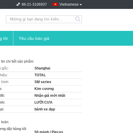
86-21-3106937
Vietnamese
g tôi
Yêu cầu báo giá
tin chi tiết sản phẩm:
 gốc:
Shanghai
hiệu:
TOTAL
 hình:
SM series
u:
Kim cương
OB:
Nhận giá mới nhất
ình:
LƯỠI CƯA
ại:
bánh xe đạp
 toán:
ợng đặt hàng tối
50 mảnh / Pieces