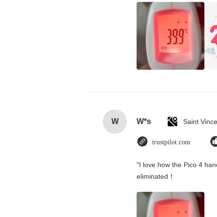
W
W*s
trustpilot.com
"I love how the Pico 4 hand
eliminated！