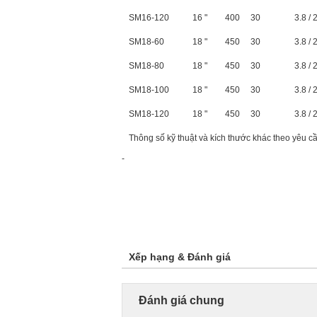
SM16-120
16 "
400
30
3.8 / 
SM18-60
18 "
450
30
3.8 / 
SM18-80
18 "
450
30
3.8 / 
SM18-100
18 "
450
30
3.8 / 
SM18-120
18 "
450
30
3.8 / 
Thông số kỹ thuật và kích thước khác theo yêu c
-
Xếp hạng & Đánh giá
Đánh giá chung