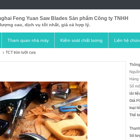
ghai Feng Yuan Saw Blades Sản phẩm Công ty TNHH
lượng cao, dịch vụ tốt nhất, giá cả hợp lý.
Tham quan nhà máy
Kiểm soát chất lượng
Liên hệ chún
TCT tròn lưỡi cưa
Thông 
Nguồn
Hàng 
Số mô
tài liệ
Giá F
loại h
Thể lo
Thanh
Số lư