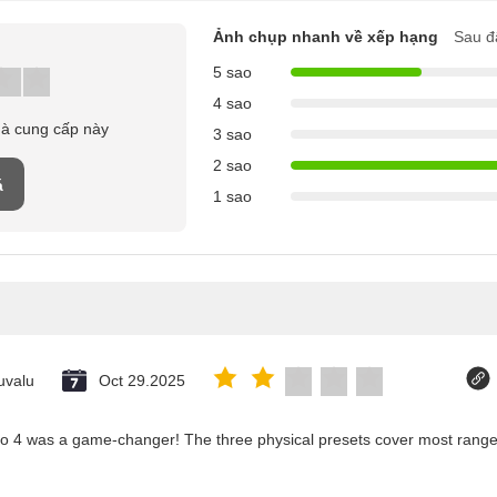
Ảnh chụp nhanh về xếp hạng
Sau đ
5 sao
4 sao
hà cung cấp này
3 sao
2 sao
á
1 sao
uvalu
Oct 29.2025
co 4 was a game-changer! The three physical presets cover most ranges