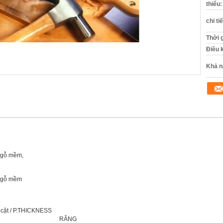
thiểu:
chi ti
Thời 
Điều 
Khả n
à gỗ mềm,
à gỗ mềm
cặt / P.THICKNESS
RĂNG