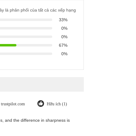
ây là phân phối của tất cả các xếp hạng
33%
0%
0%
67%
0%
trustpilot.com
Hữu ích (1)
, and the difference in sharpness is