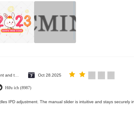
Saint Vincent and the Grenadines
Oct 28.2025
Hữu ích (8987)
les IPD adjustment. The manual slider is intuitive and stays securely in