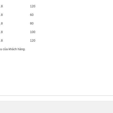
2.8
120
2.8
60
2.8
80
2.8
100
2.8
120
ầu của khách hàng.