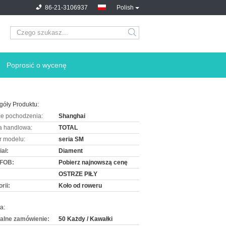
86-21-3106937
Polish
Poprosić o wycenę
góły Produktu:
ce pochodzenia:
Shanghai
 handlowa:
TOTAL
 modelu:
seria SM
ał:
Diament
 FOB:
Pobierz najnowszą cenę
OSTRZE PIŁY
rii:
Koło od roweru
a:
alne zamówienie:
50 Każdy / Kawałki