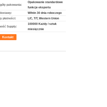
Opakowanie standardowe
góły pakowania:
funkcje eksportu
dostawy:
Wihtin 30 dnia roboczego
y płatności:
L/C, T/T, Western Union
100000 Każdy / sztuk
wość Supply:
miesięcznie
Kontakt