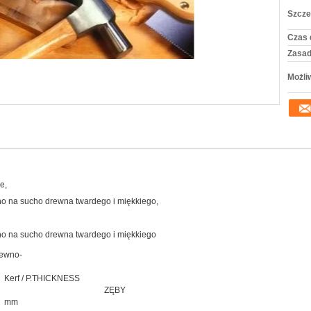
Szcze
Czas 
Zasad
Możli
e,
no na sucho drewna twardego i miękkiego,
no na sucho drewna twardego i miękkiego
rewno-
Kerf / P.THICKNESS
ZĘBY
mm