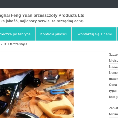
ghai Feng Yuan brzeszczoty Products Ltd
a jakość, najlepszy serwis, za rozsądną cenę.
ieczka po fabryce
Kontrola jakości
Skontaktuj się z nami
TCT tarcza tnąca
Szcze
Miejs
Nazwa
Numer
materi
Cena
typu:
katego
Zapłat
Minim