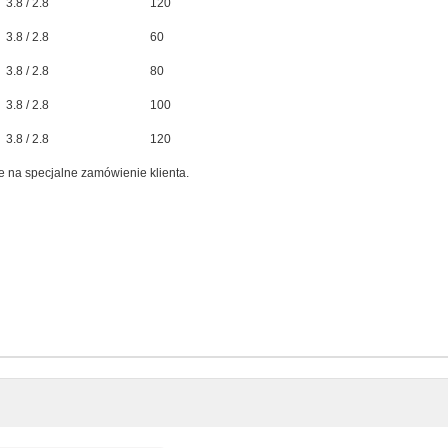
3.8 / 2.8
120
3.8 / 2.8
60
3.8 / 2.8
80
3.8 / 2.8
100
3.8 / 2.8
120
e na specjalne zamówienie klienta.