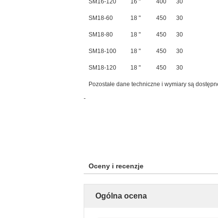
SM16-120
16 "
400
30
SM18-60
18 "
450
30
SM18-80
18 "
450
30
SM18-100
18 "
450
30
SM18-120
18 "
450
30
Pozostałe dane techniczne i wymiary są dostępn
-
Oceny i recenzje
Ogólna ocena