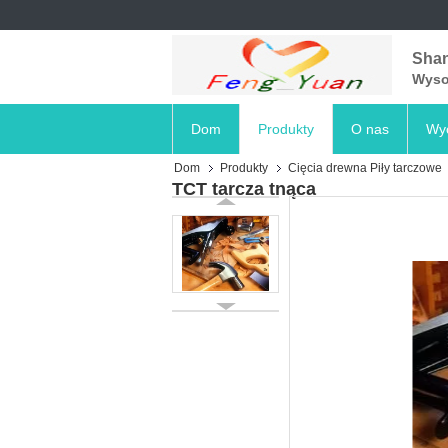
Shan
Wysok
Dom
Produkty
O nas
Wyc
Dom
Produkty
Cięcia drewna Piły tarczowe
TCT tarcza tnąca