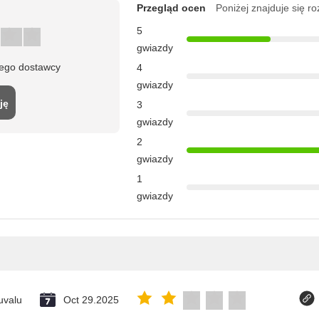
Przegląd ocen
Poniżej znajduje się r
5
gwiazdy
tego dostawcy
4
gwiazdy
ję
3
gwiazdy
2
gwiazdy
1
gwiazdy
uvalu
Oct 29.2025