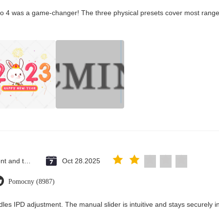
co 4 was a game-changer! The three physical presets cover most ranges
Saint Vincent and the Grenadines
Oct 28.2025
Pomocny (8987)
les IPD adjustment. The manual slider is intuitive and stays securely in