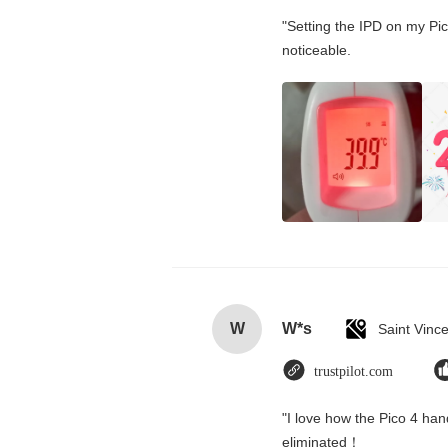
"Setting the IPD on my Pi
noticeable.
W
W*s
trustpilot.com
"I love how the Pico 4 hand
eliminated！