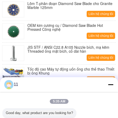
Lõm T-phân đoạn Diamond Saw Blade cho Granite
Marble 125mm
Liên hệ chúng tôi
OEM kim cương cụ / Diamond Saw Blade Hot
Pressed Công nghệ
Liên hệ chúng tôi
JIS STF / ANSI C22.8 A105 Nozzle bích, mạ kẽm
Threaded ống mặt bích, cổ dài hàn
Liên hệ chúng tôi
Tốc độ cao Máy tự động uốn ống cho thể thao Thiết
bị ống Khung
Liên hệ chúng tôi
11
Tự động CNC ép thủy lực phanh máy uốn cho ống
và ống 1250KN
5:35 AM
Liên hệ chúng tôi
CNC ống bender để kiểm soát radium cuộc sống lâu
Good day, what product are you looking for?
dài khác nhau bằng van cấp phối