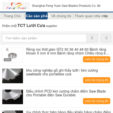
Shanghai Feng Yuan Saw Blades Products Co. ltd
Trang Chủ
Các sản phẩm
Về chúng tôi
Tham quan nhà máy
>>
TCT Lưỡi Cưa
Phẩm chất
supplier.
Ròng rọc thời gian GT2 30 36 40 48 60 Bánh răng
khoan 5 mm 8 mm Bánh răng nhôm Chiều rộng 6
mm cho máy in 3D Reprap
Liên hệ chúng tôi
khu công nghiệp gỗ ghi thấy lưỡi / kim cương
sawblade cho portablee cưa
Liên hệ chúng tôi
Điều chỉnh PCD kim cương chấm điểm Saw Blade
cho Portable điện Saw Durable
Liên hệ chúng tôi
tùy chỉnh thực hiện bảng điều khiển bảng chấm điểm