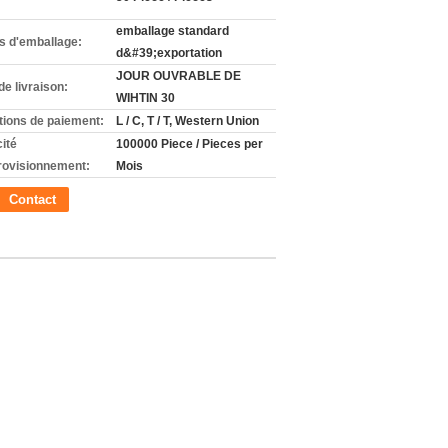
emballage standard
ls d'emballage:
d&#39;exportation
JOUR OUVRABLE DE
de livraison:
WIHTIN 30
tions de paiement:
L / C, T / T, Western Union
ité
100000 Piece / Pieces per
rovisionnement:
Mois
Contact