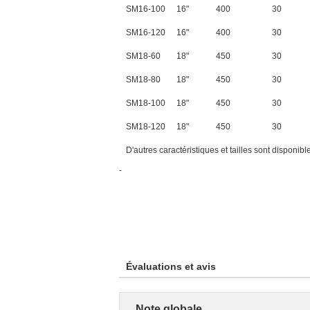
SM16-100
16"
400
30
SM16-120
16"
400
30
SM18-60
18"
450
30
SM18-80
18"
450
30
SM18-100
18"
450
30
SM18-120
18"
450
30
D'autres caractéristiques et tailles sont disponibl
-
Évaluations et avis
Note globale