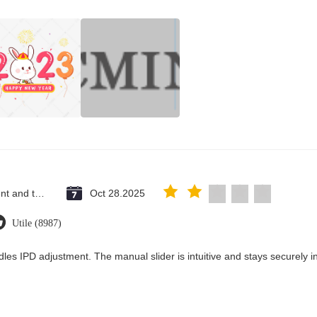
Saint Vincent and the Grenadines
Oct 28.2025
Utile (8987)
les IPD adjustment. The manual slider is intuitive and stays securely in