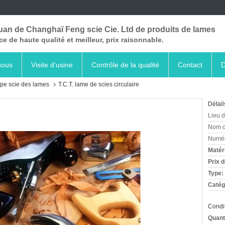
uan de Changhaï Feng scie Cie. Ltd de produits de lames
ce de haute qualité et meilleur, prix raisonnable.
nous
Visite d'usine
Contrôle de la qualité
Contact
D
upe scie des lames
T.C.T. lame de scies circulaire
Détail
Lieu d
Nom d
Numér
Matér
Prix 
Type:
Catég
Condit
Quant