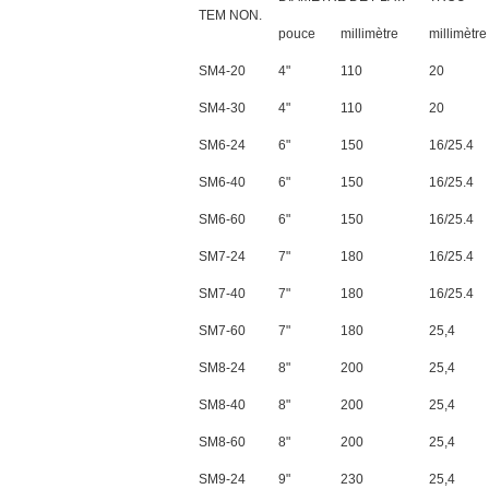
TEM NON.
pouce
millimètre
millimètre
SM4-20
4"
110
20
SM4-30
4"
110
20
SM6-24
6"
150
16/25.4
SM6-40
6"
150
16/25.4
SM6-60
6"
150
16/25.4
SM7-24
7"
180
16/25.4
SM7-40
7"
180
16/25.4
SM7-60
7"
180
25,4
SM8-24
8"
200
25,4
SM8-40
8"
200
25,4
SM8-60
8"
200
25,4
SM9-24
9"
230
25,4