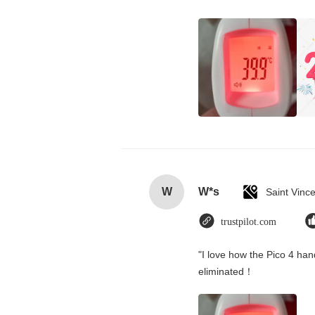
W
W*s
trustpilot.com
"I love how the Pico 4 hand
eliminated！