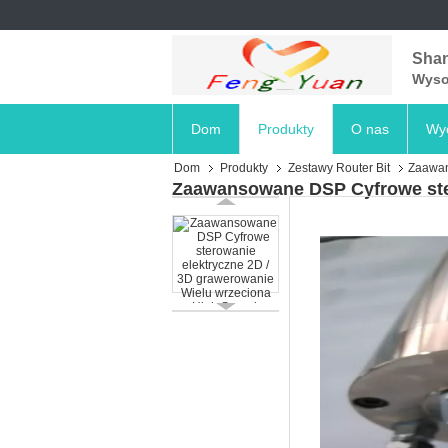
Shan
Wysok
Dom
Produkty
O nas
Wyc
Dom
Produkty
Zestawy Router Bit
Zaawan
Zaawansowane DSP Cyfrowe ster