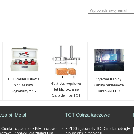
TCT Router ustawia
Cyfrowe Kabiny
45 # Stal węglowa
bit 4 zestaw,
Kabiny reklamowe
flet Micro-ziarna
wykonany z 45
Taksówki LED
Carbide Tips TCT
nierdzewnej # węgla
Wyświetlacze
Router Bit Zestaw do
Moduły modułowe W
obróbki drewna
6,3 x wys. 6,3 x D
rza pił Metal
TCT Ostrza tarczowe
0,67 cala
 Cienki - cięcie mocy Piły tarczowe
80/100 zębów piły TCT Circular, odcięty
metowe - napiwku dla zimnej Piła
piły do ​​cięcia mosiądzu