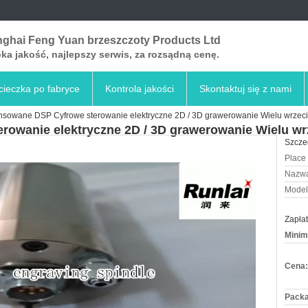
ghai Feng Yuan brzeszczoty Products Ltd
a jakość, najlepszy serwis, za rozsądną cenę.
ieczka po fabryce
Kontrola jakości
Skontaktuj się z nami
sowane DSP Cyfrowe sterowanie elektryczne 2D / 3D grawerowanie Wielu wrzeci
owanie elektryczne 2D / 3D grawerowanie Wielu wrz
Szcze
Place 
Nazwa
Model
Zapłat
Minim
Cena:
Packa