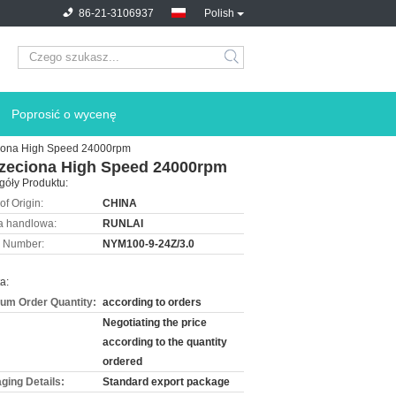
86-21-3106937
Polish
Poprosić o wycenę
ona High Speed ​​24000rpm
eciona High Speed ​​24000rpm
góły Produktu:
of Origin:
CHINA
 handlowa:
RUNLAI
 Number:
NYM100-9-24Z/3.0
a:
um Order Quantity:
according to orders
Negotiating the price
according to the quantity
ordered
ging Details:
Standard export package