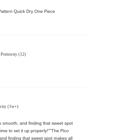
attern Quick Dry One Piece
Pomocny (12)
cny (1w+)
is smooth, and finding that sweet spot
me to set it up properly!""The Pico
 and finding that sweet spot makes all