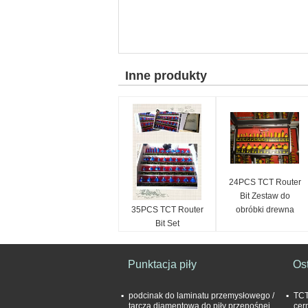
Inne produkty
24PCS TCT Router
Bit Zestaw do
35PCS TCT Router
obróbki drewna
Bit Set
Punktacja piły
Ost
podcinak do laminatu przemysłowego /
TCT
tarcza diamentowa do piły przenośnej
cer