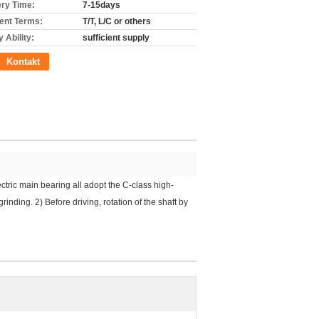
ery Time:
7-15days
nt Terms:
T/T, L/C or others
 Ability:
sufficient supply
Kontakt
tric main bearing all adopt the C-class high-
inding. 2) Before driving, rotation of the shaft by