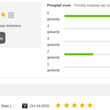
Przegląd ocen
Poniżej znajduje się r
5
gwiazdy
tego dostawcy
4
gwiazdy
ję
3
gwiazdy
2
gwiazdy
1
gwiazdy
Vatican City State (Holy See)
Oct 24.2025