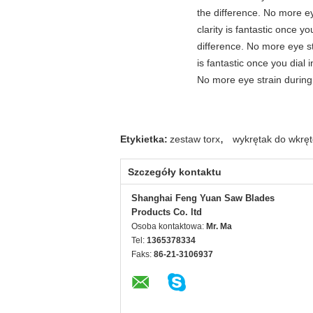
the difference. No more ey
clarity is fantastic once 
difference. No more eye st
is fantastic once you dial
No more eye strain during 
,
Etykietka:
zestaw torx
wykrętak do wkrę
Szczegóły kontaktu
Shanghai Feng Yuan Saw Blades
Products Co. ltd
Osoba kontaktowa:
Mr. Ma
Tel:
1365378334
Faks:
86-21-3106937