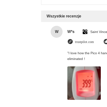
Wszystkie recenzje
W
W*s
trustpilot.com
"I love how the Pico 4 hand
eliminated！