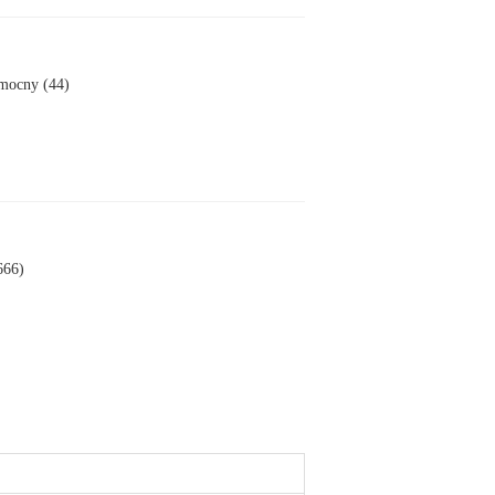
mocny (44)
666)