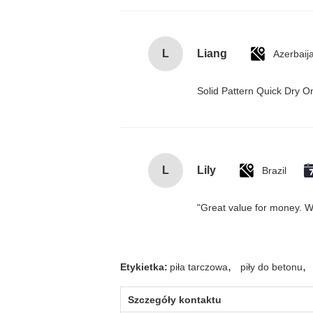
L
Liang
Azerbaij
Solid Pattern Quick Dry
L
Lily
Brazil
"Great value for money. Wor
,
,
Etykietka:
piła tarczowa
piły do ​​betonu
Szczegóły kontaktu