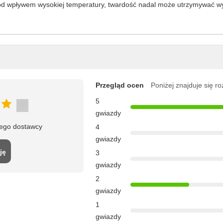
pod wpływem wysokiej temperatury, twardość nadal może utrzymywać wy
Przegląd ocen
Poniżej znajduje się r
5
gwiazdy
tego dostawcy
4
gwiazdy
ję
3
gwiazdy
2
gwiazdy
1
gwiazdy