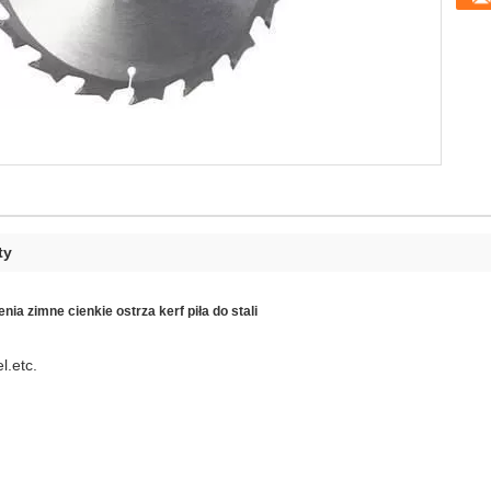
ty
 zimne cienkie ostrza kerf piła do stali
l.etc.