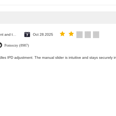
Saint Vincent and the Grenadines
Oct 28.2025
Pomocny (8987)
les IPD adjustment. The manual slider is intuitive and stays securely in