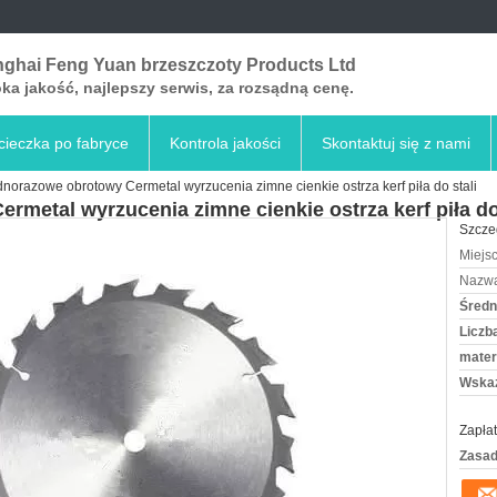
ghai Feng Yuan brzeszczoty Products Ltd
a jakość, najlepszy serwis, za rozsądną cenę.
ieczka po fabryce
Kontrola jakości
Skontaktuj się z nami
orazowe obrotowy Cermetal wyrzucenia zimne cienkie ostrza kerf piła do stali
metal wyrzucenia zimne cienkie ostrza kerf piła do 
Szcze
Miejs
Nazwa
Średn
Liczb
materi
Wskaz
Zapłat
Zasad