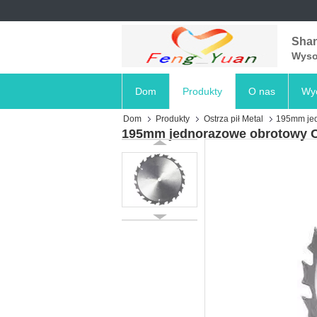
Shan
Wysok
Dom
Produkty
O nas
Wyc
Dom
Produkty
Ostrza pił Metal
195mm jedn
195mm jednorazowe obrotowy Cer