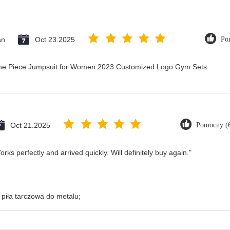
an
Oct 23.2025
Po
 One Piece Jumpsuit for Women 2023 Customized Logo Gym Sets
Oct 21.2025
Pomocny (
ks perfectly and arrived quickly. Will definitely buy again."
piła tarczowa do metalu;