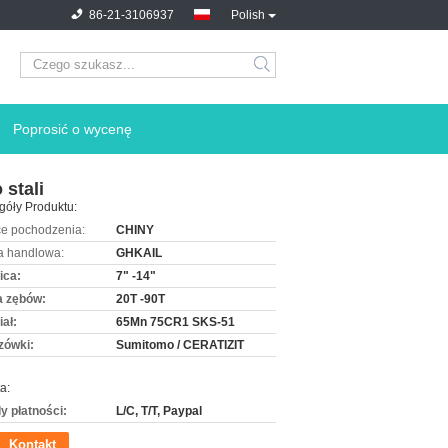
86-21-3106937
Polish
Poprosić o wycenę
stali
góły Produktu:
ce pochodzenia:
CHINY
 handlowa:
GHKAIL
ica:
7" -14"
a zębów:
20T -90T
ał:
65Mn 75CR1 SKS-51
ówki:
Sumitomo / CERATIZIT
a:
y płatności:
L/C, T/T, Paypal
Kontakt