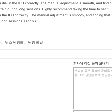
you dial in the IPD correctly. The manual adjustment is smooth, and findi
rain during long sessions. Highly recommend taking the time to set it up 
 in the IPD correctly. The manual adjustment is smooth, and finding that
long sessions. Highly r
,
,
다
워스 원형톱
원형 톱날
회사에 직접 문의 보내기