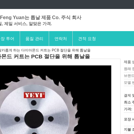
Feng Yuan는 톱날 제품 Co. 주식 회사
, 제일 서비스, 알맞은 가격.
장 투어
품질 관리
연락처
견적 요청
 날카롭게 하는 다이아몬드 커트는 PCB 절단을 위해 톱날을
아몬드 커트는 PCB 절단을 위해 톱날을
제품 
원래 
브랜드
모델 
결제 
최소 
가격:
포장 
지불 