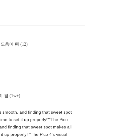
도움이 됨 (12)
 됨 (1w+)
is smooth, and finding that sweet spot
me to set it up properly!""The Pico
 and finding that sweet spot makes all
t up properly!""The Pico 4's visual