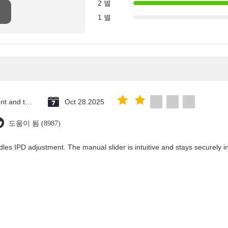
2 별
1 별
Saint Vincent and the Grenadines
Oct 28.2025
도움이 됨 (8987)
les IPD adjustment. The manual slider is intuitive and stays securely in