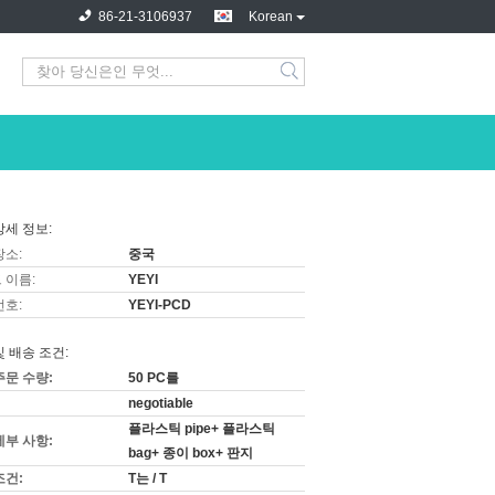
86-21-3106937
Korean
상세 정보:
장소:
중국
 이름:
YEYI
번호:
YEYI-PCD
및 배송 조건:
주문 수량:
50 PC를
negotiable
플라스틱 pipe+ 플라스틱
세부 사항:
bag+ 종이 box+ 판지
조건:
T는 / T