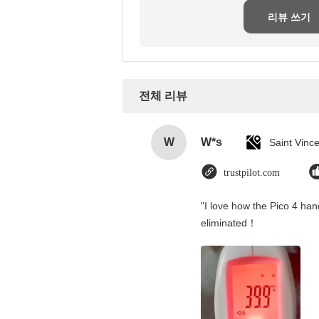
리뷰 쓰기
전체 리뷰
W
W*s
trustpilot.com
"I love how the Pico 4 hand
eliminated！