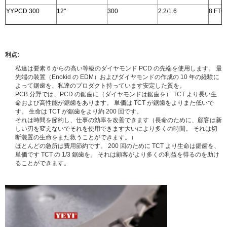
YYPCD 300
12"
300
2.2/1.6
8 FTG
利点:
私達は要素 6 からの高い等級のダイヤモンド PCD の先端を使用します。 最
先端の装置（Enokid の EDM）およびダイヤモンドの作成の 10 年の経験に
よって鋸歯を、私達のプロダクト持っています安定した質を。
PCB 分野では、PCD の鋸歯に（ダイヤモンドは鋸歯を） TCT より長い生
命および高性能が鋸歯をあります。 単価は TCT が鋸歯をよりまた低いで
す。 生命は TCT が鋸歯をより約 200 回です。
それは時間を節約し、仕事の効率を改善できます（長命のために、顧客は新
しい刃を変えないでそれを使用できます大いにより多くの時間。 それは切
断装置の生命をまた救うことができます。）
ほとんどの急所は費用節約です。 200 回のために TCT より生命は鋸歯を、
単価です TCT の 1/3 鋸歯を。 それは顧客がより多くの利益を得るのを助け
ることができます。