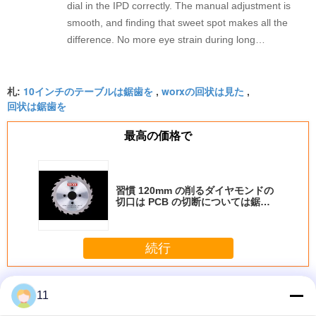
dial in the IPD correctly. The manual adjustment is
smooth, and finding that sweet spot makes all the
difference. No more eye strain during long
sessions. Highly recommend taking the time to set
it up properly!""The Pico 4's visual clarity is
10インチのテーブルは鋸歯を
worxの回状は見た
fantastic once you dial in the IPD correctly. The
札:
,
,
回状は鋸歯を
manual adjustment is smooth, and finding that
sweet spot makes all the difference. No more eye
最高の価格で
strain during long sessions. Highly recommend
taking the time to set it up properly!""The Pico 4's
visual clarity is fantastic once you dial in the IPD
習慣 120mm の削るダイヤモンドの
correctly. The manual adjustment is smooth, and
切口は PCB の切断については鋸歯
finding that sweet spot makes all the difference.
を
No more eye strain during long sessions. Highly
recommend taking the time to set it up
続行
properly!""The Pico 4's visual clarity is fantastic
once you dial in the IPD correctly. The manual
記録は鋸歯を
多く
adjustment is smooth, and finding that sweet spot
11
makes all the difference. No more eye strain