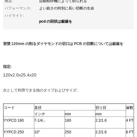
機器:
自動粉砕機によって削られる
パフォーマンス:
よい鋭さの特別に長い切断の生命
ハイライト:
pcd の回状は鋸歯を
習慣 120mm の削るダイヤモンドの切口は PCB の切断については鋸歯を
指定:
120x2.0x25.4x20
次として利用できる他のタイプおよびサイズ:
コード
直径
切り目
歯数
インチ
mm
mm
YYPCD 180
7-1/4」
180
2.2/1.6
4 FTG
YYPCD 250
10"
250
2.2/1.6
6 FTG