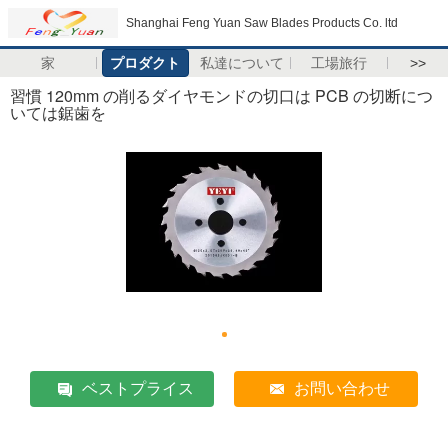
Shanghai Feng Yuan Saw Blades Products Co. ltd
家
プロダクト
私達について
工場旅行
>>
習慣 120mm の削るダイヤモンドの切口は PCB の切断につ
いては鋸歯を
ベストプライス
お問い合わせ