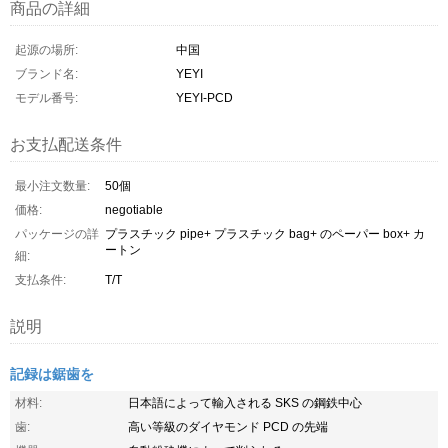
商品の詳細
起源の場所:
中国
ブランド名:
YEYI
モデル番号:
YEYI-PCD
お支払配送条件
最小注文数量:
50個
価格:
negotiable
パッケージの詳
プラスチック pipe+ プラスチック bag+ のペーパー box+ カ
ートン
細:
支払条件:
T/T
説明
記録は鋸歯を
材料:
日本語によって輸入される SKS の鋼鉄中心
歯:
高い等級のダイヤモンド PCD の先端