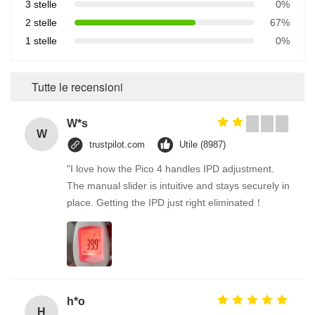
3 stelle
0%
2 stelle
67%
1 stelle
0%
Tutte le recensioni
W*s
W
trustpilot.com
Utile (8987)
"I love how the Pico 4 handles IPD adjustment.
The manual slider is intuitive and stays securely in
place. Getting the IPD just right eliminated！
h*o
H