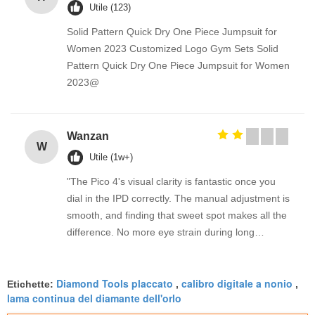
Utile (123)
Solid Pattern Quick Dry One Piece Jumpsuit for
Women 2023 Customized Logo Gym Sets Solid
Pattern Quick Dry One Piece Jumpsuit for Women
2023@
Wanzan
W
Utile (1w+)
"The Pico 4's visual clarity is fantastic once you
dial in the IPD correctly. The manual adjustment is
smooth, and finding that sweet spot makes all the
difference. No more eye strain during long
sessions. Highly recommend taking the time to set
it up properly!""The Pico 4's visual clarity is
Diamond Tools placcato
calibro digitale a nonio
fantastic once you dial in the IPD correctly. The
Etichette:
,
,
lama continua del diamante dell'orlo
manual adjustment is smooth, and finding that