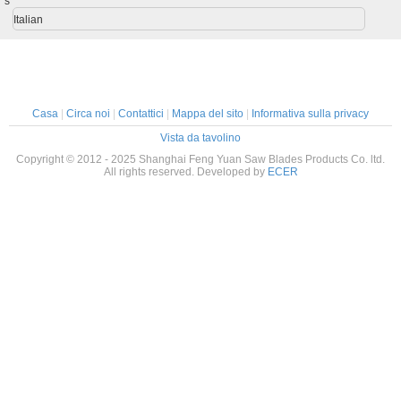
s
di azion
Italian
Casa
|
Circa noi
|
Contattici
|
Mappa del sito
|
Informativa sulla privacy
Vista da tavolino
Copyright © 2012 - 2025 Shanghai Feng Yuan Saw Blades Products Co. ltd.
All rights reserved. Developed by
ECER