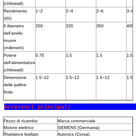
(chilowatt)
Rendimento
1~2
2~4
2~6
3~8
(t/h)
Il diametro
250
320
350
400
dell'anello
muore
(millimetri)
Potere
0,75
1,5
1,5
1,5
dell'alimentatore
(chilowatt)
Dimensione
1.5~12
1.5~12
1.5~12
1.5~
delle palline
finite
Accessori pri
Pezzo di ricambio
Marca commerciale
Motore elettrico
SIEMENS (Germania)
Rivelatore livellato
Autonics (Corea)