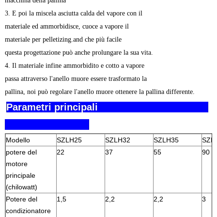
macchina della pallina
3. E poi la miscela asciutta calda del vapore con il
materiale ed ammorbidisce, cuoce a vapore il
materiale per pelletizing.and che più facile
questa progettazione può anche prolungare la sua vita.
4. Il materiale infine ammorbidito e cotto a vapore
passa attraverso l'anello muore essere trasformato la
pallina, noi può regolare l'anello muore ottenere la pallina differente.
Parametri principali
Modello
SZLH25
SZLH32
SZLH35
SZL
potere del
22
37
55
90
motore
principale
(chilowatt)
Potere del
1,5
2,2
2,2
3
condizionatore