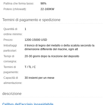
Pallina che forma tasso:
98%
Potere (chilowatt):
22-160KW
Termini di pagamento e spedizione
Quantità di
1
ordine minimo:
Prezzo:
1200-15000 USD
Imballaggi
il tronco di legno del metallo o della scatola secondo la
dimensione differente del macine, ogni att
particolari:
Tempi di
20-30 giorni dopo la ricezione del deposito
consegna:
Termini di
T / TL / C
pagamento:
Capacità di
30 insiemi per un mese
alimentazione:
descrizione
Calibro dell'acciaio inossidabile