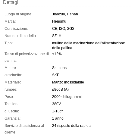
Dettagli
Luogo di origine:
Jiaozuo, Henan
Marca:
Hengmu
Certificazione:
CE, ISO, SGS
Numero di modello:
SZLH
Tipo:
mulino della macinazione dell'alimentazione
della pallina
Tasso di polverizzazione di
≤12%
pallina:
Motore:
Siemens
cuscinetto:
SKF
Materiale:
Manzo inossidabile
rumore:
≤86dB (A)
Peso:
2000 chilogrammi
Tensione:
380V
di uscita:
1-18t/h
Garanzia:
1 anno
Servizio di assistenza al
24 risposte della rapida
cliente: