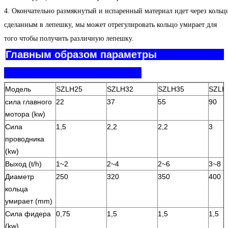
4. Окончательно размякнутый и испаренный материал идет через кольц
сделанным в лепешку, мы может отрегулировать кольцо умирает для
того чтобы получить различную лепешку.
Главным образом параметры
Модель
SZLH25
SZLH32
SZLH35
SZLH
сила главного
22
37
55
90
мотора (kw)
Сила
1,5
2,2
2,2
3
проводника
(kw)
Выход (t/h)
1~2
2~4
2~6
3~8
Диаметр
250
320
350
400
кольца
умирает (mm)
Сила фидера
0,75
1,5
1,5
1,5
(kw)