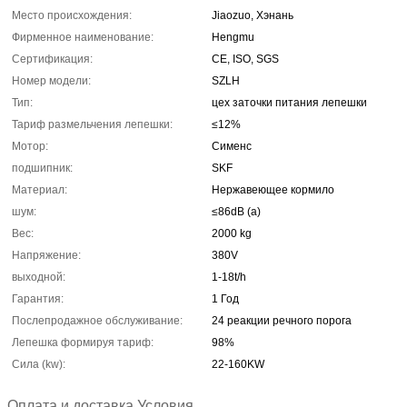
Место происхождения:
Jiaozuo, Хэнань
Фирменное наименование:
Hengmu
Сертификация:
CE, ISO, SGS
Номер модели:
SZLH
Тип:
цех заточки питания лепешки
Тариф размельчения лепешки:
≤12%
Мотор:
Сименс
подшипник:
SKF
Материал:
Нержавеющее кормило
шум:
≤86dB (a)
Вес:
2000 kg
Напряжение:
380V
выходной:
1-18t/h
Гарантия:
1 Год
Послепродажное обслуживание:
24 реакции речного порога
Лепешка формируя тариф:
98%
Сила (kw):
22-160KW
Оплата и доставка Условия