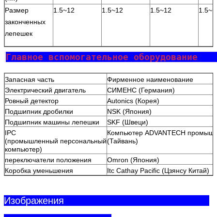
Размер
1.5~12
1.5~12
1.5~12
1.5~1
законченных
лепешек
Главное вспомогате
Запасная часть
Фирменное наименование
Электрический двигатель
СИМЕНС (Германия)
Ровный детектор
Autonics (Корея)
Подшипник дробилки
NSK (Япония)
Подшипник машины лепешки
SKF (Швеци)
IPC
Компьютер ADVANTECH промышл
(промышленный персональный
(Тайвань)
компьютер)
переключатели положения
Omron (Япония)
Коробка уменьшения
Itc Cathay Pacific (Цзянсу Китай)
Изображения