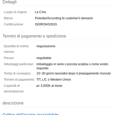
Dettagli
Luogo di origine:
La Cina
Marca:
Polestar/According to customer's demand
Certificazione:
ISO/ROHS/SGS
Termini di pagamento e spedizione
Quantità di ordine
negoziazione
minimo:
Prezzo:
negotiable
Imballaggi particolari:
imballaggio in serie o piccola scatola o come vostro
requisito
Tempi di consegna:
10~30 giorni lavorativi dopo il prepagamento ricevuto
Termini di pagamento:
T/T, L/C o Western Union
Capacità di
pc 3,000K al mese
alimentazione:
descrizione
Calibro dell'acciaio inossidabile