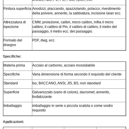
Finitura superficia
Anodizzi, placcando, spazzolando, polacco, rivestimento
della polvere, annerito, la sabbiatura, incisione laser ecc.
Attrezzatura di
CMM, proiezione, calibri, micro calibro, infila il micro
ispezione
calibro, il calibro di Pin, il calibro di calibro, il metro del
passaggio, il metro ecc. del passaggio.
Formato del
PDF, dwg, ecc.
disegno
Specifiche:
Materia prima
Acciaio al carbonio, acciaio inossidabile
Specifiche
Varia dimensione di forma secondo il requisito del cliente
Standard
Iso, BACCANO, ANSI, JIS, BS, non standard
Superficie
Galvanizzato (vario di colore), dacromet, annerito,
fosfatizzante
Imballaggio
imballaggio in serie o piccola scatola o come vostro
requisito
Applicazioni: