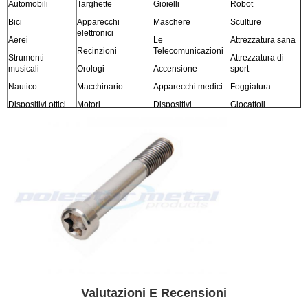
Automobili
Targhette
Gioielli
Robot
Bici
Apparecchi
Maschere
Sculture
elettronici
Aerei
Le
Attrezzatura sana
Recinzioni
Telecomunicazioni
Strumenti
Attrezzatura di
musicali
Orologi
Accensione
sport
Nautico
Macchinario
Apparecchi medici
Foggiatura
Dispositivi ottici
Motori
Dispositivi
Giocattoli
fotografici
Sensori
Mobilia
e più
Modelli
Valutazioni E Recensioni