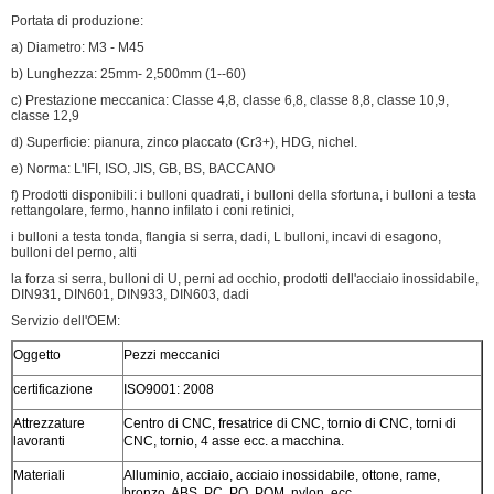
Portata di produzione:
a) Diametro: M3 - M45
b) Lunghezza: 25mm- 2,500mm (1--60)
c) Prestazione meccanica: Classe 4,8, classe 6,8, classe 8,8, classe 10,9,
classe 12,9
d) Superficie: pianura, zinco placcato (Cr3+), HDG, nichel.
e) Norma: L'IFI, ISO, JIS, GB, BS, BACCANO
f) Prodotti disponibili: i bulloni quadrati, i bulloni della sfortuna, i bulloni a testa
rettangolare, fermo, hanno infilato i coni retinici,
i bulloni a testa tonda, flangia si serra, dadi, L bulloni, incavi di esagono,
bulloni del perno, alti
la forza si serra, bulloni di U, perni ad occhio, prodotti dell'acciaio inossidabile,
DIN931, DIN601, DIN933, DIN603, dadi
Servizio dell'OEM:
Oggetto
Pezzi meccanici
certificazione
ISO9001: 2008
Attrezzature
Centro di CNC, fresatrice di CNC, tornio di CNC, torni di
lavoranti
CNC, tornio, 4 asse ecc. a macchina.
Materiali
Alluminio, acciaio, acciaio inossidabile, ottone, rame,
bronzo, ABS, PC, PO, POM, nylon, ecc.