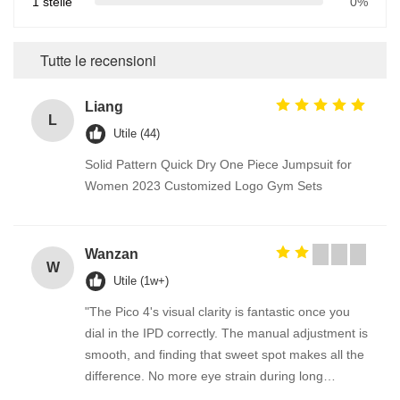
1 stelle
0%
Tutte le recensioni
Liang
L
Utile (44)
Solid Pattern Quick Dry One Piece Jumpsuit for
Women 2023 Customized Logo Gym Sets
Wanzan
W
Utile (1w+)
"The Pico 4's visual clarity is fantastic once you
dial in the IPD correctly. The manual adjustment is
smooth, and finding that sweet spot makes all the
difference. No more eye strain during long
sessions. Highly recommend taking the time to set