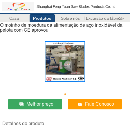
Shanghai Feng Yuan Saw Blades Products Co. ltd
Casa
Produtos
Sobre nós
Excursão da fábrica
>>
O moinho de moedura da alimentação de aço inoxidável da
pelota com CE aprovou
Melhor preço
Fale Conosco
Detalhes do produto