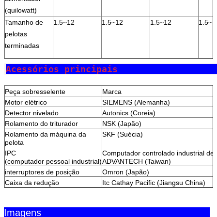
(quilowatt)
Tamanho de
1.5~12
1.5~12
1.5~12
1.5~1
pelotas
terminadas
Acessórios pr
Peça sobresselente
Marca
Motor elétrico
SIEMENS (Alemanha)
Detector nivelado
Autonics (Coreia)
Rolamento do triturador
NSK (Japão)
Rolamento da máquina da
SKF (Suécia)
pelota
IPC
Computador controlado industrial de
(computador pessoal industrial)
ADVANTECH (Taiwan)
interruptores de posição
Omron (Japão)
Caixa da redução
Itc Cathay Pacific (Jiangsu China)
Imagens