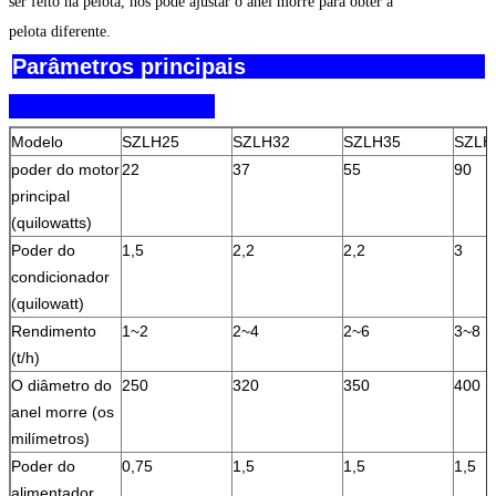
ser feito na pelota, nós pode ajustar o anel morre para obter a
pelota diferente.
Parâmetros principais
Modelo
SZLH25
SZLH32
SZLH35
SZLH
poder do motor
22
37
55
90
principal
(quilowatts)
Poder do
1,5
2,2
2,2
3
condicionador
(quilowatt)
Rendimento
1~2
2~4
2~6
3~8
(t/h)
O diâmetro do
250
320
350
400
anel morre (os
milímetros)
Poder do
0,75
1,5
1,5
1,5
alimentador