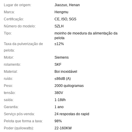
Lugar de origem:
Jiaozuo, Henan
Marca:
Hengmu
Certificação:
CE, ISO, SGS
Número do modelo:
SZLH
Tipo:
moinho de moedura da alimentação da
pelota
Taxa da pulverização de
≤12%
pelota:
Motor:
Siemens
rolamento:
SKF
Material:
Boi inoxidável
ruído:
≤86dB (A)
Peso:
2000 quilogramas
tensão:
380V
saída:
1-18t/h
Garantia:
1 ano
Serviço pós-venda:
24 respostas do rapid
Pelota que forma a taxa:
98%
Poder (quilowatts):
22-160KW