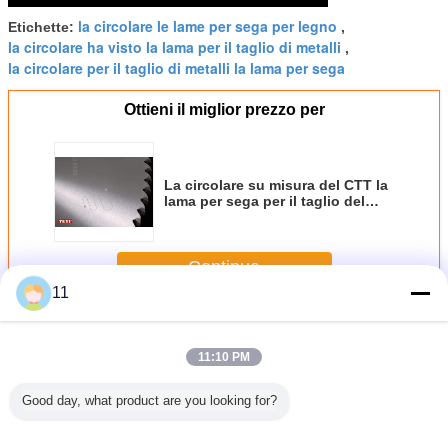
la circolare le lame per sega per legno
Etichette:
,
la circolare ha visto la lama per il taglio di metalli
,
la circolare per il taglio di metalli la lama per sega
Ottieni il miglior prezzo per
La circolare su misura del CTT la
lama per sega per il taglio del
metallo, l'acciaio inossidabile
450mm
Continua
11
Lame circolari TCT
Più
11:10 PM
Good day, what product are you looking for?
lare del
la circolare del
La circolare
La circolare
La circol
-66 le
CTT di 350mm la
d'acciaio su
multifunzionale
CTT la la