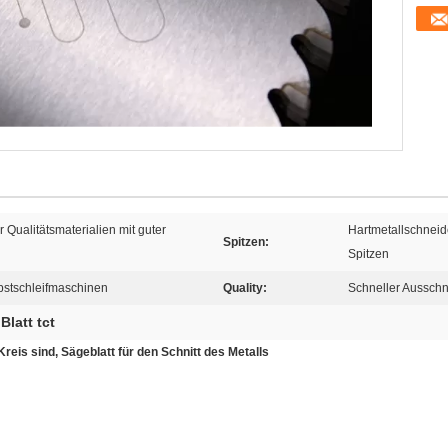
r Qualitätsmaterialien mit guter
Hartmetallschneid
Spitzen:
Spitzen
bstschleifmaschinen
Quality:
Schneller Ausschn
latt tct
is sind, Sägeblatt für den Schnitt des Metalls