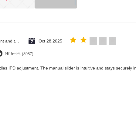
Saint Vincent and the Grenadines
Oct 28.2025
Hilfreich (8987)
les IPD adjustment. The manual slider is intuitive and stays securely in