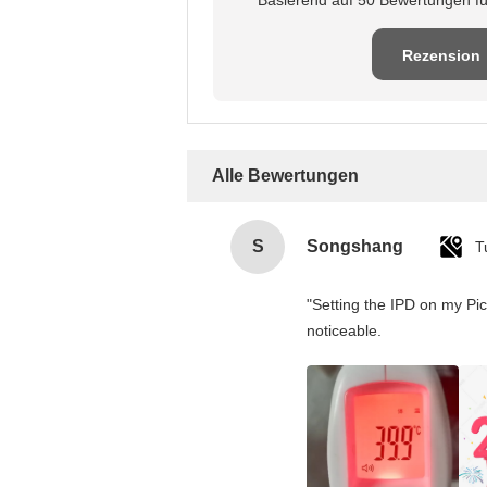
Rezension
schreiben
Alle Bewertungen
S
Songshang
T
"Setting the IPD on my Pi
noticeable.