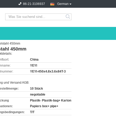
86-21-3106937
German
delstahl 450mm
stahl 450mm
tdetails:
ftsort:
China
enname:
YEYI
lnummer:
YEYI-450x4.8x3.6x84T-3
ng und Versand AGB:
estellmenge:
10 Stück
negotiable
ckung
Plastik- Plastik-bag+ Karton
mationen:
Papiers box+ pipe+
ngsbedingungen:
T/T