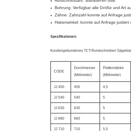
Ausschnittstahl, Stahlbarren usw.
Bohrung: Verfügbar alle Größe und Art
Zähne: Zahnzahl konnte auf Anfrage just
Hakenwinkel: konnte auf Anfrage justiert
Spezifikationen:
Kundengebundenes TCT-Rundschreiben Sägeblatt f
Durchmesser
Plattenstärke
CODE
(Millimeter)
(Millimeter)
JJ 450
450
4,5
JJ 540
540
5
JJ 630
630
5
JJ 660
660
5
JJ 710
710
5,5