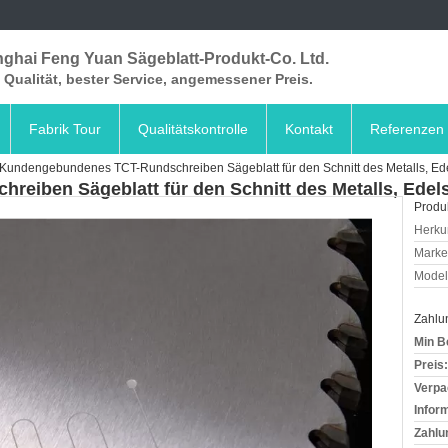
ghai Feng Yuan Sägeblatt-Produkt-Co. Ltd.
Qualität, bester Service, angemessener Preis.
Fabrik Tour
Qualitätskontrolle
Kontakt
Referenzen
Kundengebundenes TCT-Rundschreiben Sägeblatt für den Schnitt des Metalls, E
eiben Sägeblatt für den Schnitt des Metalls, Edel
Produk
Herkun
Mark
Model
Zahlu
Min B
Preis:
Verpa
Infor
Zahlu