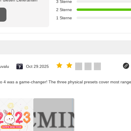
3 Sterne
2 Sterne
1 Sterne
uvalu
Oct 29.2025
co 4 was a game-changer! The three physical presets cover most ranges