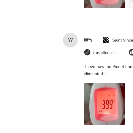
W
W*s
trustpilot.com
"I love how the Pico 4 hand
eliminated！