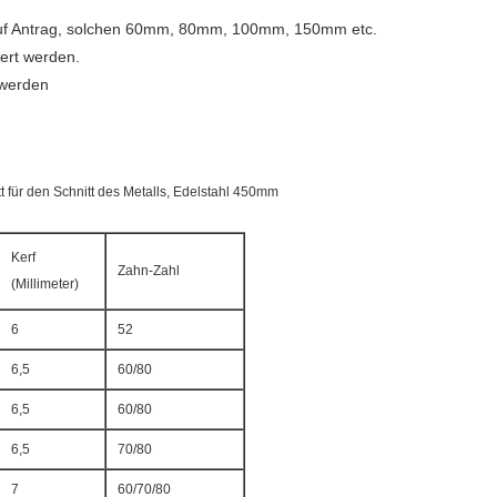
 auf Antrag, solchen 60mm, 80mm, 100mm, 150mm etc.
iert werden.
 werden
ür den Schnitt des Metalls, Edelstahl 450mm
Kerf
Zahn-Zahl
(Millimeter)
6
52
6,5
60/80
6,5
60/80
6,5
70/80
7
60/70/80