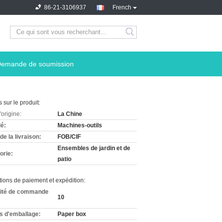
86-21-3106937
French
emande de soumission
s sur le produit:
'origine:
La Chine
lé:
Machines-outils
e la livraison:
FOB/CIF
Ensembles de jardin et de
orie:
patio
ions de paiement et expédition:
ité de commande
10
ls d'emballage:
Paper box