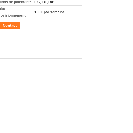
tions de paiement:
L/C, T/T, D/P
ité
1000 par semaine
rovisionnement:
Contact