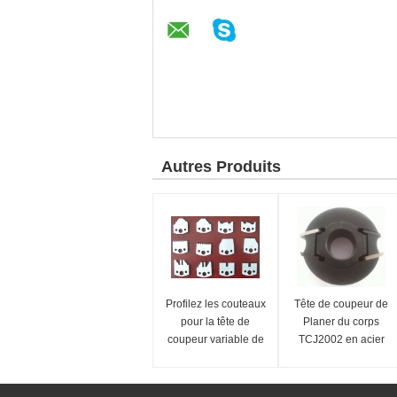
Autres Produits
Profilez les couteaux
Tête de coupeur de
pour la tête de
Planer du corps
coupeur variable de
TCJ2002 en acier
Shaper de couteaux
avec le coupeur
variable de Shaper
de couteaux de profil