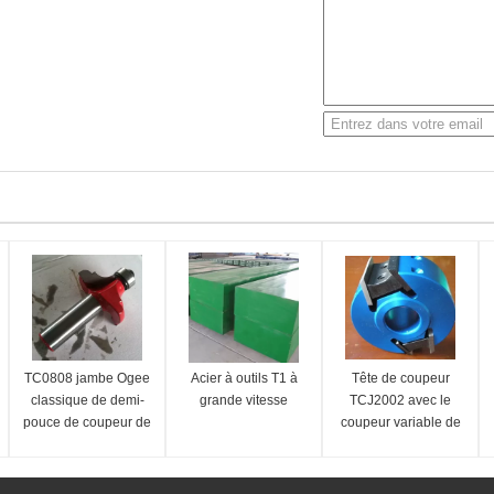
TC0808 jambe Ogee
Acier à outils T1 à
Tête de coupeur
classique de demi-
grande vitesse
TCJ2002 avec le
pouce de coupeur de
coupeur variable de
CTT Shaper mordu
Shaper de couteaux
pour couper le bois
de profil
solide