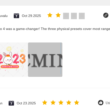
uvalu
Oct 29.2025
co 4 was a game-changer! The three physical presets cover most ranges
an
Oct 23.2025
Uti