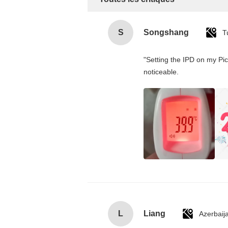
S
Songshang
T
"Setting the IPD on my Pi
noticeable.
L
Liang
Azerbaij