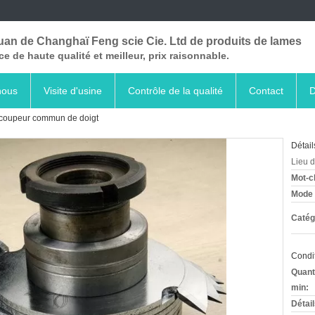
uan de Changhaï Feng scie Cie. Ltd de produits de lames
ce de haute qualité et meilleur, prix raisonnable.
nous
Visite d'usine
Contrôle de la qualité
Contact
D
coupeur commun de doigt
Détail
Lieu d
Mot-c
Mode d
Catég
Condit
Quant
min:
Détai