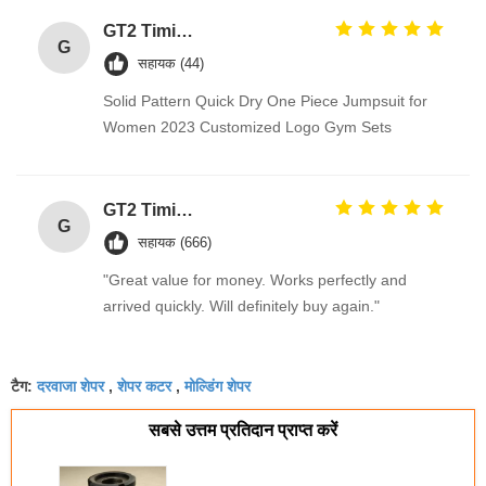
GT2 Timing Pulley 30 36 40 48 60 Tooth Wheel Bore 5mm 8mm Aluminum Gear Teeth Width 6mm For Reprap 3D Printers Part
G
सहायक (44)
Solid Pattern Quick Dry One Piece Jumpsuit for
Women 2023 Customized Logo Gym Sets
GT2 Timing Pulley 30 36 40 48 60 Tooth Wheel Bore 5mm 8mm Aluminum Gear Teeth Width 6mm For Reprap 3D Printers Part
G
सहायक (666)
"Great value for money. Works perfectly and
arrived quickly. Will definitely buy again."
दरवाजा शेपर
शेपर कटर
मोल्डिंग शेपर
टैग:
,
,
सबसे उत्तम प्रतिदान प्राप्त करें