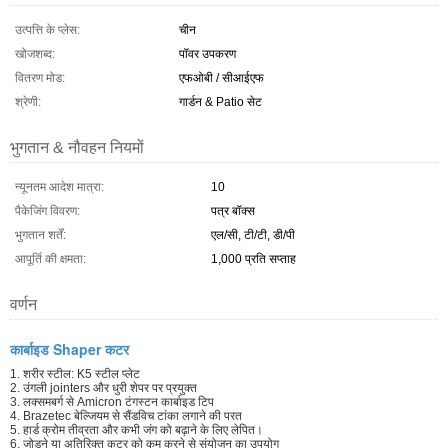
उत्पत्ति के प्लेस:
चीन
खोजशब्द:
पॉवर उपकरण
वितरण मोड:
एफओबी / सीआईएफ
श्रेणी:
गार्डन & Patio सेट
भुगतान & नौवहन नियमों
न्यूनतम आदेश मात्रा:
10
पैकेजिंग विवरण:
पत्र बॉक्स
भुगतान शर्तें:
एल/सी, टी/टी, डी/पी
आपूर्ति की क्षमता:
1,000 प्रति सप्ताह
वर्णन
कार्बाइड Shaper कटर
1. शरीर स्टील: K5 स्टील प्लेट
2. उंगली jointers और धुरी शेपर पर प्रयुक्त
3. लक्समबर्ग से Amicron टंगस्टन कार्बाइड टिप
4. Brazetec बेल्जियम से सैंडविच टांका लगाने की परत
5. हार्ड क्रोम तीव्रता और कभी जंग को बढ़ाने के लिए लेपित।
6. जोड़ने या अतिरिक्त कटर को कम करने से संयोजन का उपयोग