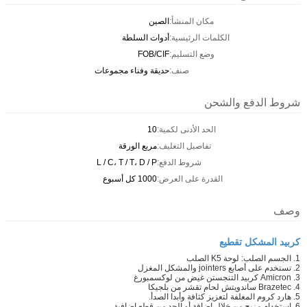
مكان المنشأ:
الصين
الكلمات الرئيسية:
أدوات السلطة
وضع التسليم:
FOB/CIF
صنف:
حديقة وفناء مجموعات
شروط الدفع والشحن
الحد الأدنى لكمية:
10
تفاصيل التغليف:
مربع الورقة
شروط الدفع:
L / C، T / T، D / P
القدرة على العرض:
1000 كل أسبوع
وصف
كربيد المشكل تقطيع
1. الجسم الصلب: لوحة K5 الصلب
2. تستخدم على أصابع jointers والمشكل المغزل
3. Amicron كربيد التنجستن غيض من لوكسمبورغ
4. Brazetec ساندويتش لحام تقشر من بلجيكا
5. هارد كروم المغلفة لتعزيز كثافة وأبدا الصدأ.
6. استخدام مزيج من خلال إضافة أو الحد من قطع إضافية