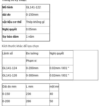
Thông số kỹ thuật:
Mô hình
GL141-122
dải đo
0-150mm
vật liệu cơ thể
Thép không gỉ
Nghị quyết
0.05mm
Sự bảo đảm
1 năm
Kích thước khác để lựa chọn
Lệnh số
Đo lường
Nghị quyết
Phạm vi
GL141-124
0-200mm
0.02mm / 001 "
GL141-126
0-300mm
0.02mm / 001 "
Dải đo mm
L mm
một mm
b mm
c mm
0-150
236
40
21
16.5
0-200
286
50
24
19.5