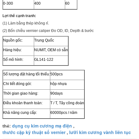
0-300
400
60
26
21,5
Lợi thế cạnh tranh:
(1) Làm bằng thép không rỉ.
(2) Bốn chiều vernier caliper Đo OD, ID, Depth & bước
Nguồn gốc:
Trung Quốc
Hàng hiệu:
NUMIT, OEM có sẵn
Số mô hình:
GL141-122
Số lượng đặt hàng tối thiểu:
500pcs
Chi tiết đóng gói:
hộp nhựa
Thời gian giao hàng:
90days
Điều khoản thanh toán:
T / T, Tây công đoàn
Khả năng cung cấp:
60000pcs / năm
dụng cụ kim cương mạ điện
thẻ:
,
thước cặp kỹ thuật số vernier
lưỡi kim cương vành liên tục
,