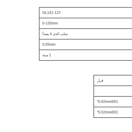
GL141-122
0-150mm
صلب الذى لا يصدأ
0.05mm
1 سنة
قرار
0.02mm/001"
0.02mm/001"