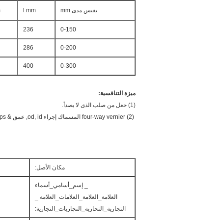
يقيس مدى mm
l mm
m
236
0-150
286
0-200
400
0-300
ميزة التنافسية:
(1) جعل من صلب الذى لا يصدأ.
(2) four-way vernier المسماك إجراء od, id, عمق & steps
مكان الأصل:
_ إسم_أسامي_أسماء
العلامة_العلامة_العلامات_العلامة _
التجارية_التجارية_التجاريات_التجارية: