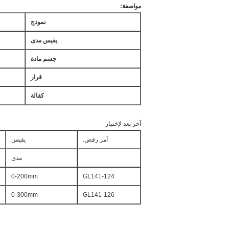
مواصفة:
نموذج
يقيس مدى
جسم مادة
قرار
كفالة
آخر بعد لإختبار
أمر رفض.
يقيس
مدى
0-200mm
GL141-124
0-300mm
GL141-126