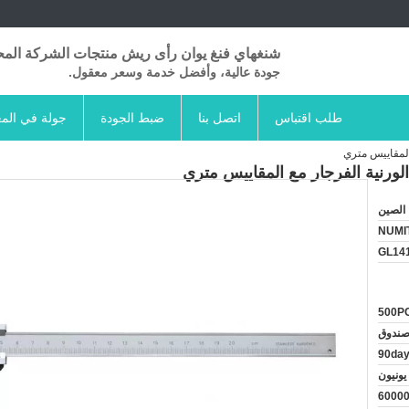
شنغهاي فنغ يوان رأى ريش منتجات الشركة المح
جودة عالية، وأفضل خدمة وسعر معقول.
طلب اقتباس
اتصل بنا
ضبط الجودة
جولة في الم
الصين
NUMIT
GL14
500P
90da
60000