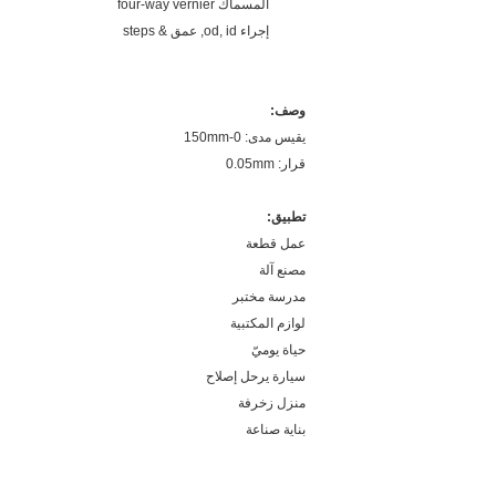
المسماك four-way vernier
إجراء od, id, عمق & steps
وصف:
يقيس مدى: 0-150mm
قرار: 0.05mm
تطبيق:
عمل قطعة
مصنع آلة
مدرسة مختبر
لوازم المكتبية
حياة يوميّ
سيارة يرحل إصلاح
منزل زخرفة
بناية صناعة