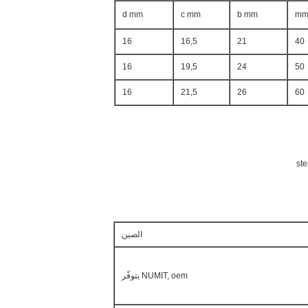
d mm
c mm
b mm
m
16
16,5
21
40
16
19,5
24
50
16
21,5
26
60
الصين
NUMIT, oem يتوفّر