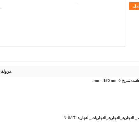
صل
مزولة قرص ورنيّ r
_ التجارية_التجارية_التجاريات_التجارية:
NUMIT