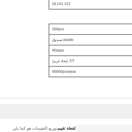
GL141-122
500pcs
plastic صندوق
90days
T/T, إتحاد غربيّ
60000pcs/year
لقطة تقييم
توزيع التقييمات هو كما يلي