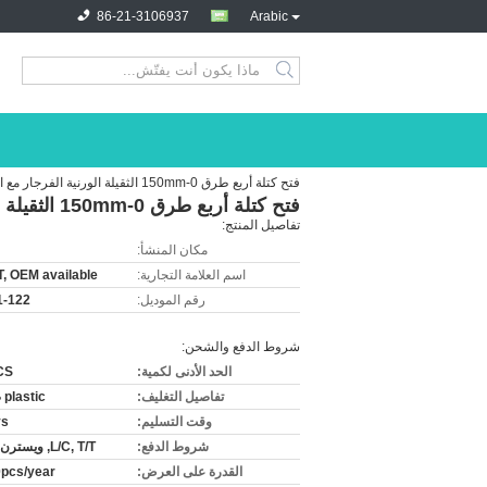
86-21-3106937
Arabic
فتح كتلة أربع طرق 0-150mm الثقيلة الورنية الفرجار مع المقاييس متري
فتح كتلة أربع طرق 0-150mm الثقيلة الورنية الفرجار مع المقاييس متري
تفاصيل المنتج:
مكان المنشأ:
اسم العلامة التجارية:
, OEM available
رقم الموديل:
1-122
شروط الدفع والشحن:
الحد الأدنى لكمية:
CS
تفاصيل التغليف:
plastic صندوق
وقت التسليم:
ys
شروط الدفع:
L/C, T/T, ويسترن يونيون
القدرة على العرض:
pcs/year