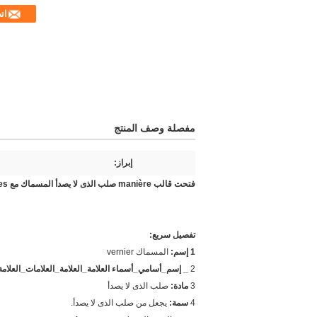
ات
مفصلة وصف المنتج
إبراز:
فتحت قالب manière صلب الذى لا يصدأ المسماك مع scales متريّ 0 mm – 150 mm
تفصيل سريع:
1 إسم:
المسماك vernier
2
_ إسم_أسامي_أسماء العلامة_العلامة_العلامات_العلامة 
3
مادة:
صلب الذى لا يصدأ
4
سمة:
يجعل من صلب الذى لا يصدأ.