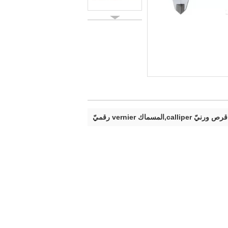
callipe,المسماك vernier رقميّ