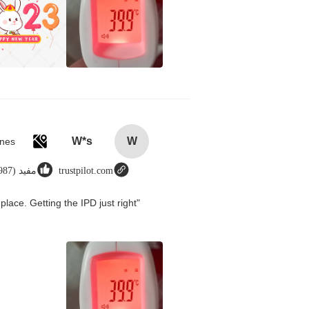
W*s
W
trustpilot.com
مفيد (8987)
place. Getting the IPD just right