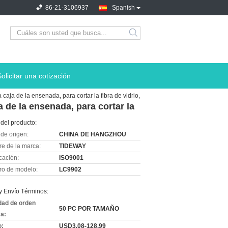
86-21-3106937
Spanish
Solicitar una cotización
aja de la ensenada, para cortar la fibra de vidrio,
 de la ensenada, para cortar la
del producto:
de origen:
CHINA DE HANGZHOU
e de la marca:
TIDEWAY
icación:
ISO9001
o de modelo:
LC9902
y Envío Términos:
dad de orden
50 PC POR TAMAÑO
a:
o:
USD3.08-128.99