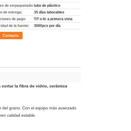
les de empaquetado:
tubo de plástico
o de entrega:
35 días laborables
ciones de pago:
T/T o l/c a primera vista
idad de la fuente:
3000pcs por día
Contacto
ortar la fibra de vidrio, cerámica
do del grano. Con el equipo más avanzado
nen calidad estable.