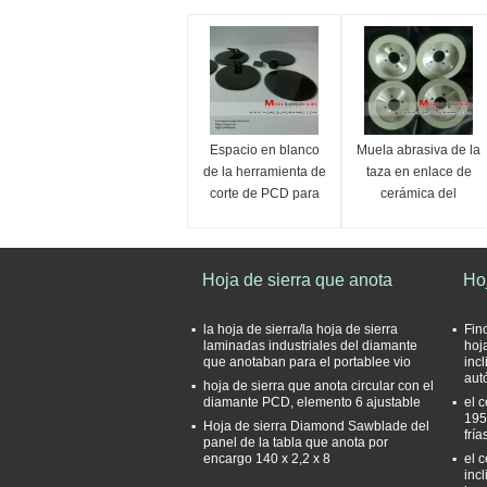
Espacio en blanco
Muela abrasiva de la
de la herramienta de
taza en enlace de
corte de PCD para
cerámica del
los metales
diamante para la
preciosos
herramienta de corte
de PCD
Hoja de sierra que anota
Hoj
gina@moresuperhard
la hoja de sierra/la hoja de sierra
Fin
laminadas industriales del diamante
hoja
que anotaban para el portablee vio
incl
aut
hoja de sierra que anota circular con el
diamante PCD, elemento 6 ajustable
el 
195
Hoja de sierra Diamond Sawblade del
fría
panel de la tabla que anota por
encargo 140 x 2,2 x 8
el 
incl