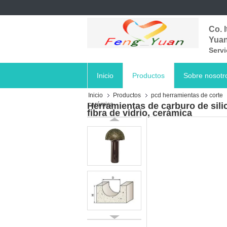
Co. 
Yua
Servi
Inicio
Productos
Sobre nosotr
Inicio
Productos
pcd herramientas de corte
Herramientas de carburo de silic
cerámica
fibra de vidrio, cerámica