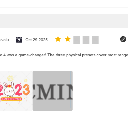
uvalu
Oct 29.2025
co 4 was a game-changer! The three physical presets cover most ranges