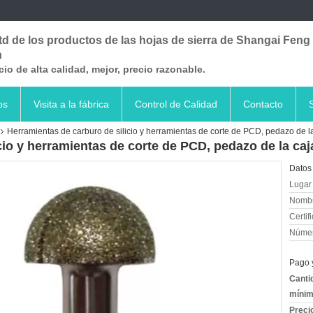
ltd de los productos de las hojas de sierra de Shangai Feng
n
cio de alta calidad, mejor, precio razonable.
os
Visita a la fábrica
Control de Calidad
Contacto
Herramientas de carburo de silicio y herramientas de corte de PCD, pedazo de la c
io y herramientas de corte de PCD, pedazo de la caja
Datos 
Lugar 
Nombr
Certif
Númer
Pago 
Canti
mínim
Preci