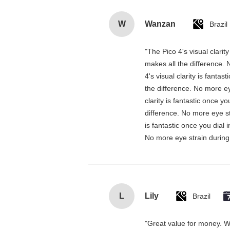
W
Wanzan
Brazil
"The Pico 4's visual clarit
makes all the difference. 
4's visual clarity is fanta
the difference. No more ey
clarity is fantastic once 
difference. No more eye st
is fantastic once you dial
No more eye strain during 
L
Lily
Brazil
"Great value for money. Wor