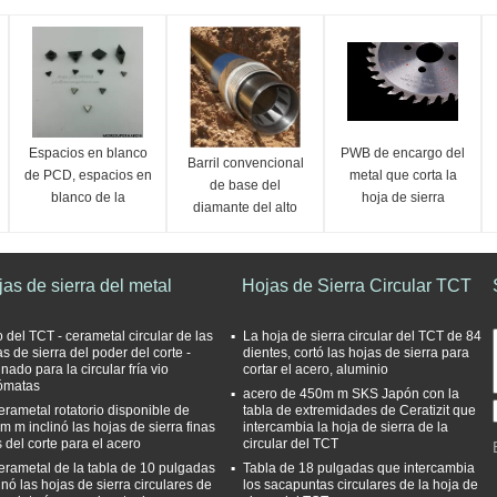
Espacios en blanco
PWB de encargo del
Barril convencional
de PCD, espacios en
metal que corta la
de base del
blanco de la
hoja de sierra
diamante del alto
herramienta de corte
circular 120x2.0x30
voltaje HV3
de PCD
de Diamon
nanovoltio NV3
picovoltio PV3 para
as de sierra del metal
Hojas de Sierra Circular TCT
.com
la perforación de la
exploración
o del TCT - cerametal circular de las
La hoja de sierra circular del TCT de 84
s de sierra del poder del corte -
dientes, cortó las hojas de sierra para
inado para la circular fría vio
cortar el acero, aluminio
ómatas
acero de 450m m SKS Japón con la
cerametal rotatorio disponible de
tabla de extremidades de Ceratizit que
m m inclinó las hojas de sierra finas
intercambia la hoja de sierra de la
s del corte para el acero
circular del TCT
cerametal de la tabla de 10 pulgadas
Tabla de 18 pulgadas que intercambia
inó las hojas de sierra circulares de
los sacapuntas circulares de la hoja de