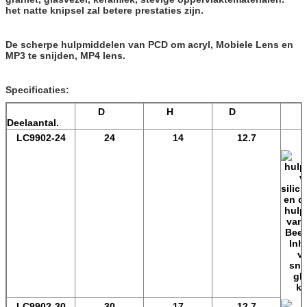
het natte knipsel zal betere prestaties zijn.
De scherpe hulpmiddelen van PCD om acryl, Mobiele Lens en
MP3 te snijden, MP4 lens.
Specificaties:
D
H
D
Deelaantal.
LC9902-24
24
14
12.7
LC9902-30
30
17
12.7