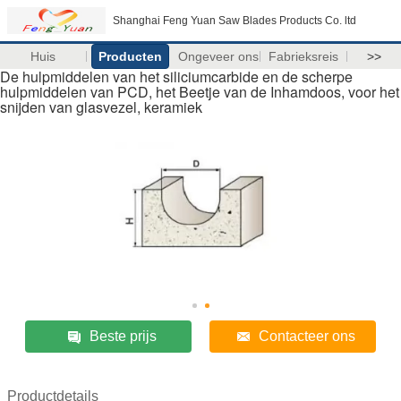
Shanghai Feng Yuan Saw Blades Products Co. ltd
Huis
Producten
Ongeveer ons
Fabrieksreis
>>
De hulpmiddelen van het siliciumcarbide en de scherpe
hulpmiddelen van PCD, het Beetje van de Inhamdoos, voor het
snijden van glasvezel, keramiek
Beste prijs
Contacteer ons
Productdetails