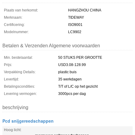
Plaats van herkomst:
HANGZHOU CHINA
Merknaam:
TIDEWAY
Certificering:
ISO9001
Modelnummer:
LC9902
Betalen & Verzenden Algemene voorwaarden
Min. bestelaantal:
50 STUKS PER GROOTTE
Prijs:
USD3.08-128.99
Verpakking Details:
plastic buis
Levertijd:
35 werkdagen
Betalingscondities:
T/T of L/C op het gezicht
Levering vermogen:
3000pcs per dag
beschrijving
Pcd snijgereedschappen
Hoog licht: