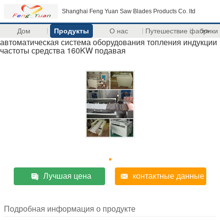
Shanghai Feng Yuan Saw Blades Products Co. ltd
Дом
Продукты
О нас
Путешествие фабрики
>>
автоматическая система оборудования топления индукции
частоты средства 160KW подавая
Лучшая цена
контактные данные
Подробная информация о продукте