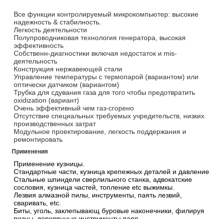
Все функции контролируемый микрокомпьютер: высокие
надежность & стабилность.
Легкость деятельности
Полупроводниковая технология генератора, высокая
эффективность
Собственн-диагностики включая недостаток и mis-
деятельность
Конструкция нержавеющей стали
Управление температуры с термопарой (вариантом) или
оптически датчиком (вариантом)
Трубка для сдувания газа для того чтобы предотвратить
oxidization (вариант)
Очень эффективный чем газ-сгорено
Отсутствие специальных требуемых учредительств, низких
производственных затрат
Модульное проектирование, легкость поддержания и
ремонтировать
Применения
Применение кузницы.
Стандартные части, кузница крепежных деталей и давление
Стальные шпиндели сверлильного станка, адвокатские
сословия, кузница частей, топление etc выжимкы.
Лезвия алмазной пилы, инструменты, паять лезвий,
сваривать, etc.
Биты, уголь, заклепывающ буровые наконечники, филируя
резцы, деревянные инструменты паяя.