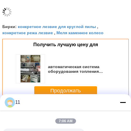
конкретное лезвие для круглой пилы
Бирки:
,
конкретное режа лезвие
Меля каменное колесо
,
Получить лучшую цену для
автоматическая система
оборудования топления
индукции частоты средства
160KW подавая
Продолжать
11
алмазные пилы
Больше
7:06 AM