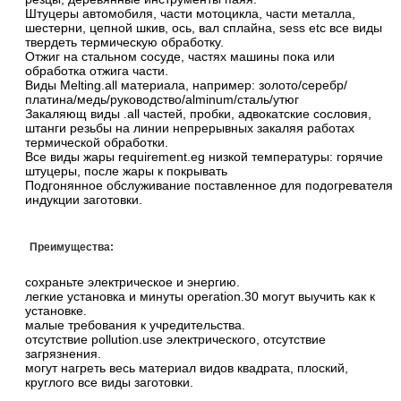
Штуцеры автомобиля, части мотоцикла, части металла,
шестерни, цепной шкив, ось, вал сплайна, sess etc все виды
твердеть термическую обработку.
Отжиг на стальном сосуде, частях машины пока или
обработка отжига части.
Виды Melting.all материала, например: золото/серебр/
платина/медь/руководство/alminum/сталь/утюг
Закаляющ виды .all частей, пробки, адвокатские сословия,
штанги резьбы на линии непрерывных закаляя работах
термической обработки.
Все виды жары requirement.eg низкой температуры: горячие
штуцеры, после жары к покрывать
Подгонянное обслуживание поставленное для подогревателя
индукции заготовки.
Преимущества:
сохраньте электрическое и энергию.
легкие установка и минуты operation.30 могут выучить как к
установке.
малые требования к учредительства.
отсутствие pollution.use электрического, отсутствие
загрязнения.
могут нагреть весь материал видов квадрата, плоский,
круглого все виды заготовки.