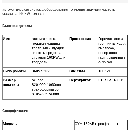
автоматическая система оборудования топления индукции частоты
средства 160KW подавая
Быстрая деталь:
Имя
автоматическая
Применение
Горячая вковка,
подавая машина
горячий штуцер,
топления индукции
выплавка,
частоты средства
поверхность
системы 160KW для
гасит, сваривать,
твердеть
обжигая
Сила работы
360V-520V
Вне сила
160KW
Размер
основа
Сертификат
CE, SGS, ROHS
продукта
820*600*1060mm
трансформатор
870*430*750mm
Спецификация
Модель
GYM-160AB (трехфазное)