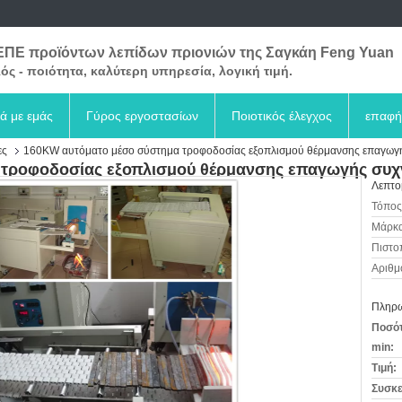
ΕΠΕ προϊόντων λεπίδων πριονιών της Σαγκάη Feng Yuan
ός - ποιότητα, καλύτερη υπηρεσία, λογική τιμή.
κά με εμάς
Γύρος εργοστασίων
Ποιοτικός έλεγχος
επαφή
ες
160KW αυτόματο μέσο σύστημα τροφοδοσίας εξοπλισμού θέρμανσης επαγωγ
τροφοδοσίας εξοπλισμού θέρμανσης επαγωγής συχ
Λεπτο
Τόπος
Μάρκα
Πιστο
Αριθμ
Πληρω
Ποσότ
min:
Τιμή:
Συσκε