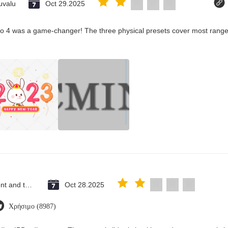
uvalu
Oct 29.2025
co 4 was a game-changer! The three physical presets cover most ranges
Saint Vincent and the Grenadines
Oct 28.2025
Χρήσιμο (8987)