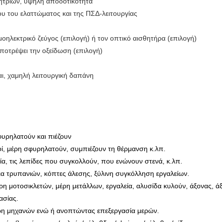
ητριών, υψηλή αποδοτικότητα
ου του ελαττώματος και της ΠΣΔ-λειτουργίας
οηλεκτρικό ζεύγος (επιλογή) ή τον οπτικό αισθητήρα (επιλογή)
ποτρέψει την οξείδωση (επιλογή)
αι, χαμηλή λειτουργική δαπάνη
υρηλατούν και πιέζουν
ί, μέρη σφυρηλατούν, συμπιέζουν τη θέρμανση κ.λπ.
αλεία, τις λεπίδες που συγκολλούν, που ενώνουν στενά, κ.λπ.
τια τρυπανιών, κόπτες άλεσης, ξύλινη συγκόλληση εργαλείων.
ρη μοτοσικλετών, μέρη μετάλλων, εργαλεία, αλυσίδα κυλούν, άξονας, ά
ργασίας.
η μηχανών ενώ ή ανοπτώντας επεξεργασία μερών.