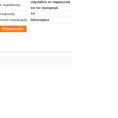
εξαρτηθείτε σε παραγγελία
ς παράδοσης:
και τον προορισμό
πληρωμής:
T/T
ότητα προσφοράς:
500set/μήνα
Επικοινωνία