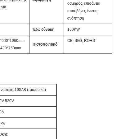
οσμηρός, επιφάνεια
 για
αποσβήνει, ένωση,
ανόπτηση
Έξω δύναμη
160KW
20*600*1060mm
CE, SGS, ROHS
Πιστοποιητικό
0*430*750mm
ναστική-160AB (τριφασικό)
0V-520V
0A
0kw
0khz