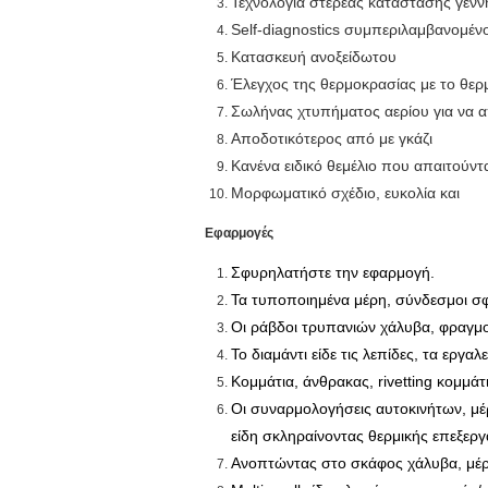
Τεχνολογία στερεάς κατάστασης γενν
Self-diagnostics συμπεριλαμβανομέν
Κατασκευή ανοξείδωτου
Έλεγχος της θερμοκρασίας με το θερμ
Σωλήνας χτυπήματος αερίου για να α
Αποδοτικότερος από με γκάζι
Κανένα ειδικό θεμέλιο που απαιτούντ
Μορφωματικό σχέδιο, ευκολία και
Εφαρμογές
Σφυρηλατήστε την εφαρμογή.
Τα τυποποιημένα μέρη, σύνδεσμοι σφ
Οι ράβδοι τρυπανιών χάλυβα, φραγμο
Το διαμάντι είδε τις λεπίδες, τα εργ
Κομμάτια, άνθρακας, rivetting κομμά
Οι συναρμολογήσεις αυτοκινήτων, μέ
είδη σκληραίνοντας θερμικής επεξε
Ανοπτώντας στο σκάφος χάλυβα, μέρ