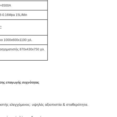
0-6500A
8-0.16Mpa 15L/Min
C
ιο 1000x600x1100 χιλ.
ασχηματιστής 870x430x750 χιλ.
νσης επαγωγής συχνότητας
γιστής ελεγχόμενος: υψηλές αξιοπιστία & σταθερότητα.