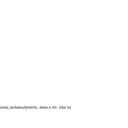
ξονας αυλακωήσαστε, sess κ.λπ. όλα τα