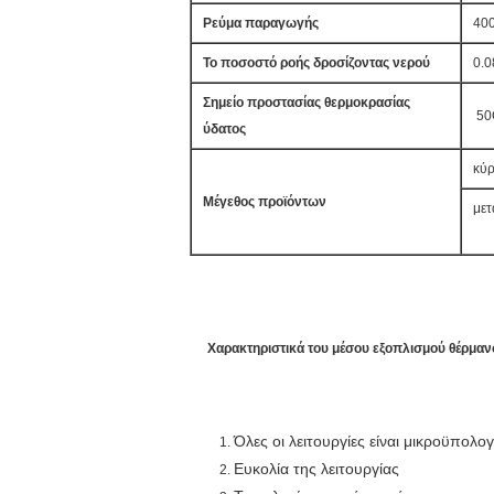
Ρεύμα παραγωγής
40
Το ποσοστό ροής δροσίζοντας νερού
0.0
Σημείο προστασίας θερμοκρασίας
50
ύδατος
κύρ
Μέγεθος προϊόντων
μετ
Χαρακτηριστικά του μέσου εξοπλισμού θέρμα
Όλες οι λειτουργίες είναι μικροϋπολο
Ευκολία της λειτουργίας