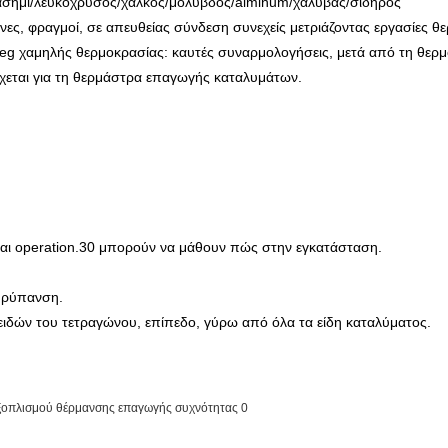
ός/ασήμι/λευκόχρυσος/χαλκός/μόλυβδος/alminum/χάλυβας/σίδηρος
νες, φραγμοί, σε απευθείας σύνδεση συνεχείς μετριάζοντας εργασίες 
.eg χαμηλής θερμοκρασίας: καυτές συναρμολογήσεις, μετά από τη θερ
εται για τη θερμάστρα επαγωγής καταλυμάτων.
και operation.30 μπορούν να μάθουν πώς στην εγκατάσταση.
α ρύπανση.
ειδών του τετραγώνου, επίπεδο, γύρω από όλα τα είδη καταλύματος.