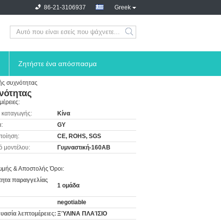
86-21-3106937
Greek
Ζητήστε ένα απόσπασμα
ής συχνότητας
νότητας
μέρειες:
 καταγωγής:
Κίνα
:
GY
ποίηση:
CE, ROHS, SGS
ό μοντέλου:
Γυμναστική-160AB
μής & Αποστολής Όροι:
ητα παραγγελίας
1 ομάδα
negotiable
υασία λεπτομέρειες:
ΞΎΛΙΝΑ ΠΛΑΊΣΙΟ