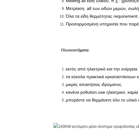
Melting.all είδη υλικού, π.χ.: χρυσ
Μετρίαση .all των ειδών μερών, σωλή
Όλα τα είδη θερμότητας requirement
Προσαρμοσμένη υπηρεσία που παρέχ
Πλεονεκτήματα:
εκτός από ηλεκτρικό και την ενέργεια.
τα εύκολα πρακτικά εγκαταστάσεων 
μικρές απαιτήσεις ιδρύματος.
κανένα pollution.use ηλεκτρικό, καμί
μπορέστε να θερμάνετε όλο το υλικό 