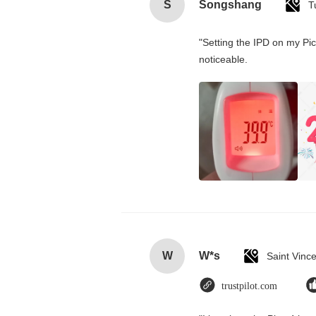
S
Songshang
T
"Setting the IPD on my Pi
noticeable.
W
W*s
trustpilot.com