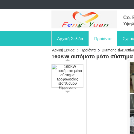
Co. 
Υψηλ
Αρχική Σελίδα
Προϊόντα
Σχετι
Αρχική Σελίδα
Προϊόντα
Diamond είδε λεπίδ
160KW αυτόματο μέσο σύστημα 