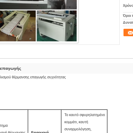
Χρόνο
Όροι 
Δυνατ
 επαγωγής
λισμού θέρμανσης επαγωγής συχνότητας
Το καυτό σφυρηλατημένο
κομμάτι, καυτή
τημα
συναρμολόγηση,
χανή θέρμανσης
Εφαρμογή