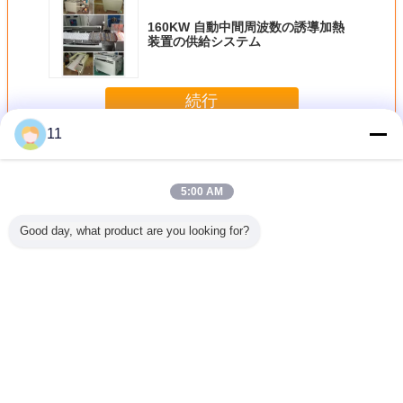
160KW 自動中間周波数の誘導加熱
装置の供給システム
続行
11
ダイヤモンドの刃
多く
5:00 AM
Good day, what product are you looking for?
たダイヤ
160KW 自動中間
ダイヤモンドの刃
陶磁器の具体的な
ダイヤモ
は鋸歯を
周波数の誘導加熱
のコンクリートは
ぬれた切断のため
質の鋸
装置の供給システ
15cm の切込み歯
の区分されたダイ
ム
丈の道の打抜き機
ヤモンド用具、ダ
を見ました
イヤモンドは鋸歯
を
言語を変えて下さい
Japanese