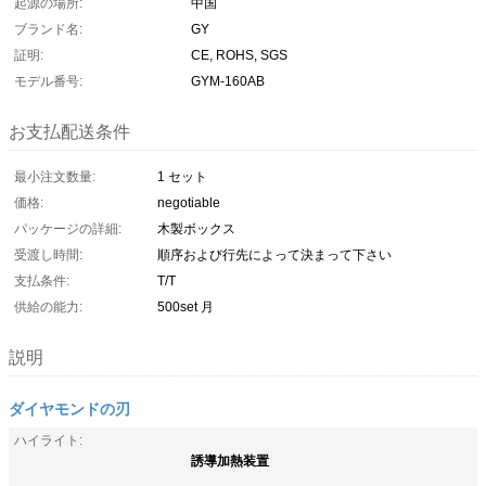
起源の場所:
中国
ブランド名:
GY
証明:
CE, ROHS, SGS
モデル番号:
GYM-160AB
お支払配送条件
最小注文数量:
1 セット
価格:
negotiable
パッケージの詳細:
木製ボックス
受渡し時間:
順序および行先によって決まって下さい
支払条件:
T/T
供給の能力:
500set 月
説明
ダイヤモンドの刃
ハイライト:
誘導加熱装置