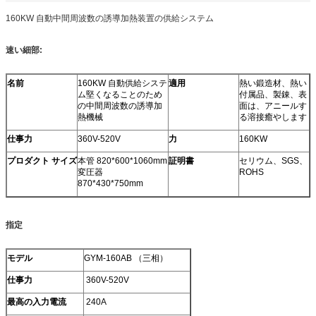
160KW 自動中間周波数の誘導加熱装置の供給システム
速い細部:
名前
160KW 自動供給システ
適用
熱い鍛造材、熱い
ム堅くなることのため
付属品、製錬、表
の中間周波数の誘導加
面は、アニールす
熱機械
る溶接癒やします
仕事力
360V-520V
力
160KW
プロダクト サイズ
本管 820*600*1060mm
証明書
セリウム、SGS、
変圧器
ROHS
870*430*750mm
指定
モデル
GYM-160AB （三相）
仕事力
360V-520V
最高の入力電流
240A