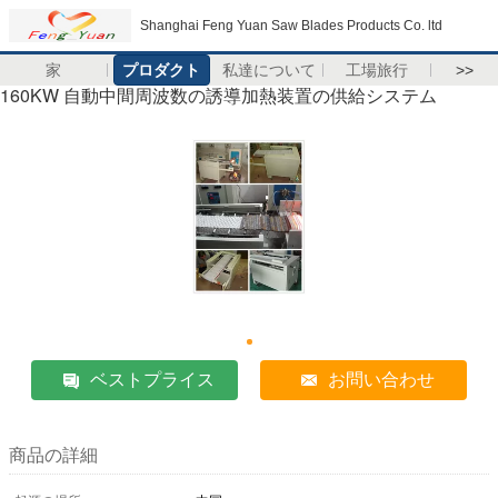
Shanghai Feng Yuan Saw Blades Products Co. ltd
家
プロダクト
私達について
工場旅行
>>
160KW 自動中間周波数の誘導加熱装置の供給システム
ベストプライス
お問い合わせ
商品の詳細