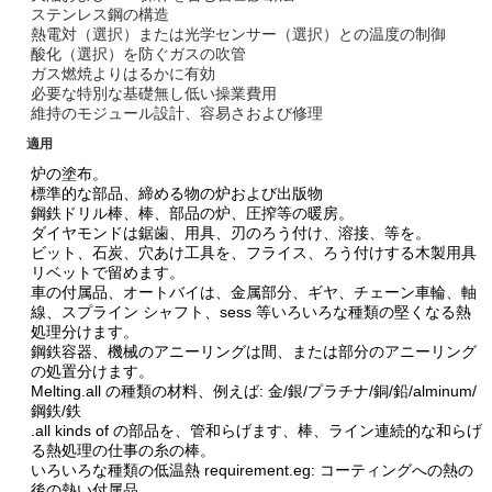
ステンレス鋼の構造
熱電対（選択）または光学センサー（選択）との温度の制御
酸化（選択）を防ぐガスの吹管
ガス燃焼よりはるかに有効
必要な特別な基礎無し低い操業費用
維持のモジュール設計、容易さおよび修理
適用
炉の塗布。
標準的な部品、締める物の炉および出版物
鋼鉄ドリル棒、棒、部品の炉、圧搾等の暖房。
ダイヤモンドは鋸歯、用具、刃のろう付け、溶接、等を。
ビット、石炭、穴あけ工具を、フライス、ろう付けする木製用具
リベットで留めます。
車の付属品、オートバイは、金属部分、ギヤ、チェーン車輪、軸
線、スプライン シャフト、sess 等いろいろな種類の堅くなる熱
処理分けます。
鋼鉄容器、機械のアニーリングは間、または部分のアニーリング
の処置分けます。
Melting.all の種類の材料、例えば: 金/銀/プラチナ/銅/鉛/alminum/
鋼鉄/鉄
.all kinds of の部品を、管和らげます、棒、ライン連続的な和らげ
る熱処理の仕事の糸の棒。
いろいろな種類の低温熱 requirement.eg: コーティングへの熱の
後の熱い付属品、