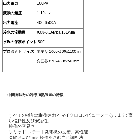
出力電力
160kw
変動の頻度
1-10khz
出力電流
400-6500A
冷水の流動度
0.08-0.16Mpa 15L/Min
水温の保護ポイント
50C
プロダクト サイズ
主要な 1000x600x1100 mm
変圧器 870x430x750 mm
中間周波数の誘導加熱装置の特徴
すべての機能は制御されるマイクロコンピューターあります: 高
い信頼性及び安定性。
操作の容易さ
ソリッド ステート発電機の技術、高性能
欠陥および mis 操作を含む自己診断法