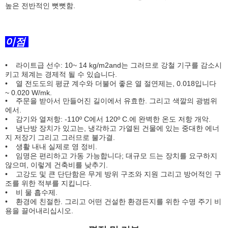
높은 전반적인 뻣뻣함.
이점
• 라이트급 선수: 10~ 14 kg/m2and는 그러므로 강철 기구를 감소시
키고 체계는 경제적 될 수 있습니다.
• 열 전도도의 평균 계수와 더불어 좋은 열 절연제는, 0.018입니다
~ 0.020 W/mk.
• 주문을 받아서 만들어진 길이에서 유효한. 그리고 색깔의 광범위
에서.
• 감기와 열저항: -110º C에서 120º C.에 완벽한 온도 저항 개악.
• 냉난방 장치가 있고는, 냉각하고 가열된 건물에 있는 중대한 에너
지 저장기 그리고 그러므로 불가결.
• 생활 내내 실제로 영 정비.
• 임명은 편리하고 가동 가능합니다; 대규모 드는 장치를 요구하지
않으며, 이렇게 건축비를 낮추기.
• 고강도 및 큰 단단함은 무게 방위 구조와 지원 그리고 방어적인 구
조를 위한 적부를 지킵니다.
• 비 물 흡수제.
• 환경에 친절한. 그리고 어떤 건설한 환경든지를 위한 수명 주기 비
용을 끌어내리십시오.