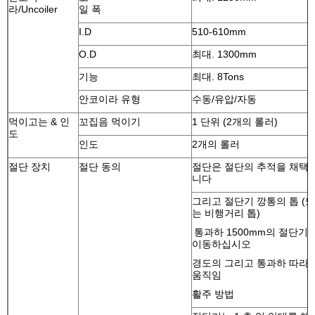
라/Uncoiler
일 폭
I.D
510-610mm
O.D
최대. 1300mm
기능
최대. 8Tons
안코이라 유형
수동/유압/자동
먹이고는 & 인
꼬집음 먹이기
1 단위 (2개의 롤러)
도
인도
2개의 롤러
절단 장치
절단 동의
절단은 절단의 추적을 채택
니다
그리고 절단기 깡통의 톱 (또
는 비행거리 톱)
통과하 1500mm의 절단기
이동하십시오
경도의 그리고 통과하 따라
움직임
활주 방법