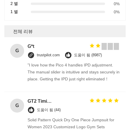
2 별
0%
1 별
0%
전체 리뷰
G*t
G
trustpilot.com
도움이 됨 (8987)
"I love how the Pico 4 handles IPD adjustment.
The manual slider is intuitive and stays securely in
place. Getting the IPD just right eliminated！
GT2 Timing Pulley 30 36 40 48 60 Tooth Wheel Bore 5mm 8mm Aluminum Gear Teeth Width 6mm For Reprap 3D Printers Part
G
도움이 됨 (44)
Solid Pattern Quick Dry One Piece Jumpsuit for
Women 2023 Customized Logo Gym Sets