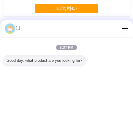
No more eye strain during long sessions. Highly
계속하다
recommend taking the time to set it up
properly!""The Pico 4's visual clarity is fantastic
보답은 톱날을
더 많은 것
once you dial in the IPD correctly. The manual
11
adjustment is smooth, and finding that sweet spot
makes all the difference. No more eye strain
8:37 PM
during long sessions. Highly r
 톱날을
보답하는 두금속
보답하는 빠른 똑
5개 6개는 보답해
내구재 5" 
Good day, what product are you looking for?
절단은 스테인리
바른 절단은 못 - 끼
서 톱날을
속/나무를
스/나무를 위해 톱
워넣어진 나무를
를 위해 
날을
위해 톱날을
톱날
언어를 바꾸십시오
Korean
홈
|
우리에 대하여
|
연락주세요
|
사이트맵
|
개인 정보 정책