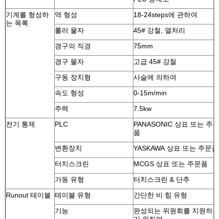
기계를 형성하
역 형성
18-24steps에 관하여
는 목록
롤러 물자
45# 강철, 열처리
갱구의 직경
75mm
갱구 물자
고급 45# 강철
구동 장치형
사슬에 의하여
속도 형성
0-15m/min
주력
7.5kw
전기 통제
PLC
PANASONIC 상표 또는 주
품
변환장치
YASKAWA 상표 또는 주문품
터치스크린
MCGS 상표 또는 주문품
가동 유형
터치스크린 & 단추
Runout 테이블
테이블 유형
간단한 비 힘 유형
기능
완성되는 위원회를 지원하