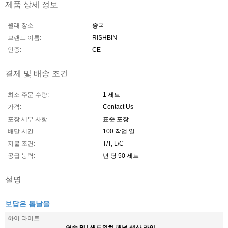
제품 상세 정보
원래 장소:
중국
브랜드 이름:
RISHBIN
인증:
CE
결제 및 배송 조건
최소 주문 수량:
1 세트
가격:
Contact Us
포장 세부 사항:
표준 포장
배달 시간:
100 작업 일
지불 조건:
T/T, L/C
공급 능력:
년 당 50 세트
설명
보답은 톱날을
하이 라이트:
연속 PU 샌드위치 패널 생산 라인