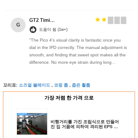
GT2 Timing Pulley 30 36 40 48 60 Tooth Wheel Bore 5mm 8mm Aluminum Gear Teeth Width 6mm For Reprap 3D Printers Part
G
도움이 됨 (1w+)
"The Pico 4's visual clarity is fantastic once you
dial in the IPD correctly. The manual adjustment is
smooth, and finding that sweet spot makes all the
difference. No more eye strain during long
sessions. Highly recommend taking the time to set
it up properly!""The Pico 4's visual clarity is
소즈얼 블레이드
코핑 톱
좁은 활톱
fantastic once you dial in the IPD correctly. The
꼬리표:
,
,
manual adjustment is smooth, and finding that
가장 저렴 한 가격 으로
sweet spot makes all the difference. No more eye
strain during long sessions. Highly recommend
taking the time to set it up properly!""The Pico 4's
visual clarity is fantastic once you dial in the IPD
비행거리를 가진 조립식으로 만들어
진 집 거품에 의하여 격리된 EPS 샌
correctly. The manual adjustment is smooth, and
드위치 위원회 기계는 절단을 보았습
finding that sweet spot makes all the difference.
니다