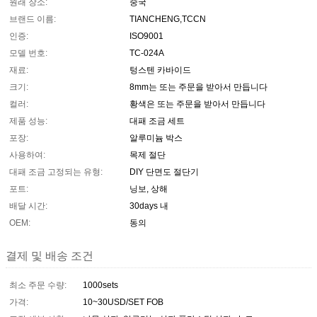
원래 장소:
중국
브랜드 이름:
TIANCHENG,TCCN
인증:
ISO9001
모델 번호:
TC-024A
재료:
텅스텐 카바이드
크기:
8mm는 또는 주문을 받아서 만듭니다
컬러:
황색은 또는 주문을 받아서 만듭니다
제품 성능:
대패 조금 세트
포장:
알루미늄 박스
사용하여:
목제 절단
대패 조금 고정되는 유형:
DIY 단면도 절단기
포트:
닝보, 상해
배달 시간:
30days 내
OEM:
동의
결제 및 배송 조건
최소 주문 수량:
1000sets
가격:
10~30USD/SET FOB