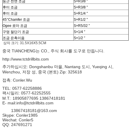
둥근 전면 조금
S×R3/8 ″
후미 조금
S×R3/8 ″
후미 조금
S×R1/4 ″
45°Chamfer 조금
S×R1/2 ″
Ogee 로마 조금
S×R5/32 ″
구멍 절단기 조금
S×1/4 ″
조금 은촉이음
S×1/2 ″
상자 크기: 31.5X16X5.5CM
중국 TIANCHENG는 CO., 주식 회사를 도구로 만듭니다.
http://www.tctdrillbits.com
추가하십시오: Dongshanbu 마을, Nantang 도시, Yueqing 시,
Wenzhou, 저장 성, 중국 (본토) Zip: 325618
접촉: Conler.Wu
TEL: 0577-62258886
팩시밀리: 0577-62252555
M.T.: 18905877695 13867418181
E- mail:info@tctdrillbits.com
13867418181@163.com
Skype: Conler1985
Wechat: Conler5
QQ: 247691271