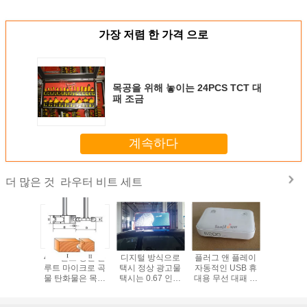
가장 저렴 한 가격 으로
목공을 위해 놓이는 24PCS TCT 대
패 조금
계속하다
라우터 비트 세트
더 많은 것
라우터 비트
45# 탄소 강철 플
디지털 방식으로
플러그 앤 플레이
35PCS T
#carbon
루트 마이크로 곡
택시 정상 광고물
자동적인 USB 휴
조금 
4 세트
물 탄화물은 목공
택시는 0.67 인치
대용 무선 대패 힘
을 위해 놓인 TCT
전시 표시 단위 크
은행/4g 이동할 수
대패 조금을 기울
기 W 6.3 x H 6.3 x
있는 wifi 대패