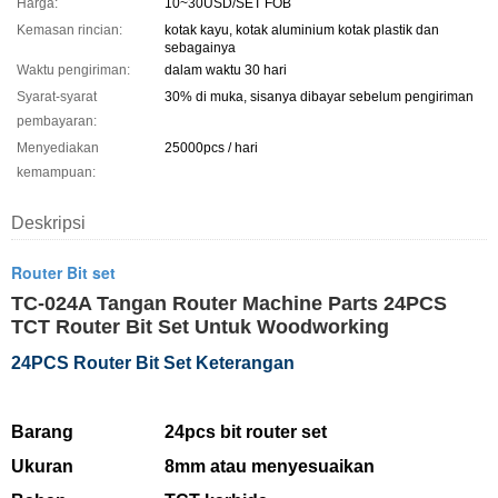
Harga:
10~30USD/SET FOB
Kemasan rincian:
kotak kayu, kotak aluminium kotak plastik dan
sebagainya
Waktu pengiriman:
dalam waktu 30 hari
Syarat-syarat
30% di muka, sisanya dibayar sebelum pengiriman
pembayaran:
Menyediakan
25000pcs / hari
kemampuan:
Deskripsi
Router Bit set
TC-024A Tangan Router Machine Parts 24PCS
TCT Router Bit Set Untuk Woodworking
24PCS Router Bit Set Keterangan
Barang
24pcs bit router set
Ukuran
8mm atau menyesuaikan