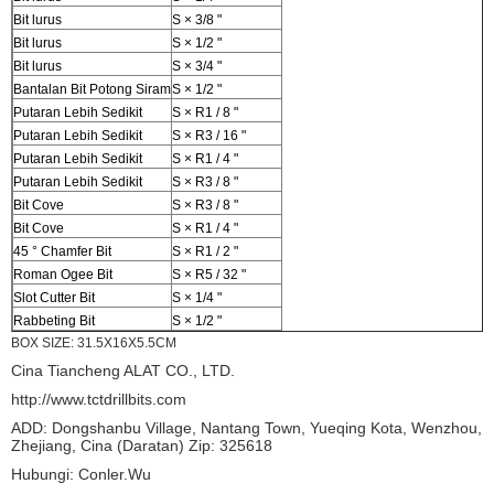
Bit lurus
S × 3/8 "
Bit lurus
S × 1/2 "
Bit lurus
S × 3/4 "
Bantalan Bit Potong Siram
S × 1/2 "
Putaran Lebih Sedikit
S × R1 / 8 "
Putaran Lebih Sedikit
S × R3 / 16 "
Putaran Lebih Sedikit
S × R1 / 4 "
Putaran Lebih Sedikit
S × R3 / 8 "
Bit Cove
S × R3 / 8 "
Bit Cove
S × R1 / 4 "
45 ° Chamfer Bit
S × R1 / 2 "
Roman Ogee Bit
S × R5 / 32 "
Slot Cutter Bit
S × 1/4 "
Rabbeting Bit
S × 1/2 "
BOX SIZE: 31.5X16X5.5CM
Cina Tiancheng ALAT CO., LTD.
http://www.tctdrillbits.com
ADD: Dongshanbu Village, Nantang Town, Yueqing Kota, Wenzhou,
Zhejiang, Cina (Daratan) Zip: 325618
Hubungi: Conler.Wu