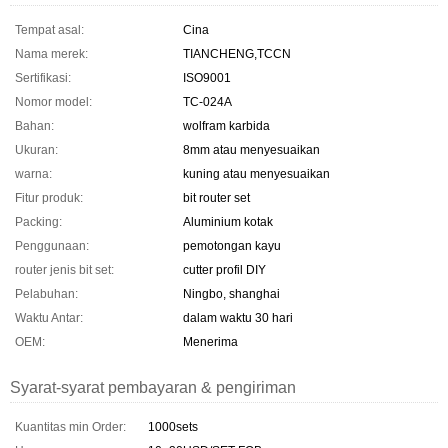
Tempat asal:
Cina
Nama merek:
TIANCHENG,TCCN
Sertifikasi:
ISO9001
Nomor model:
TC-024A
Bahan:
wolfram karbida
Ukuran:
8mm atau menyesuaikan
warna:
kuning atau menyesuaikan
Fitur produk:
bit router set
Packing:
Aluminium kotak
Penggunaan:
pemotongan kayu
router jenis bit set:
cutter profil DIY
Pelabuhan:
Ningbo, shanghai
Waktu Antar:
dalam waktu 30 hari
OEM:
Menerima
Syarat-syarat pembayaran & pengiriman
Kuantitas min Order:
1000sets