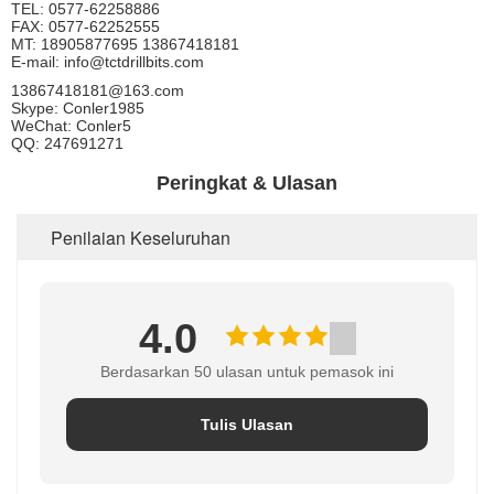
TEL: 0577-62258886
FAX: 0577-62252555
MT: 18905877695 13867418181
E-mail: info@tctdrillbits.com
13867418181@163.com
Skype: Conler1985
WeChat: Conler5
QQ: 247691271
Peringkat & Ulasan
Penilaian Keseluruhan
4.0
Berdasarkan 50 ulasan untuk pemasok ini
Tulis Ulasan