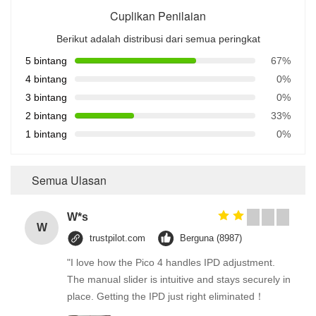
Cuplikan Penilaian
Berikut adalah distribusi dari semua peringkat
5 bintang
67%
4 bintang
0%
3 bintang
0%
2 bintang
33%
1 bintang
0%
Semua Ulasan
W*s
W
trustpilot.com
Berguna (8987)
"I love how the Pico 4 handles IPD adjustment.
The manual slider is intuitive and stays securely in
place. Getting the IPD just right eliminated！