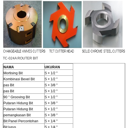
TC-024A ROUTER BIT
NAMA
UKURAN
Mortising Bit
S × 1/2 "
Kombinasi Bevel Bit
S × 1/2 "
pas Bit
S × 3/8 "
pas Bit
S × 1/2 "
90 ° Grooving Bit
S × 1/2 "
Putaran Hidung Bit
S × 3/8 "
Putaran Hidung Bit
S × 1/2 "
pemangkasan Bit
S × 3/8 "
Bit Panel Percontohan
S × 1/4 "
Bit lurus
S × 1/4 "