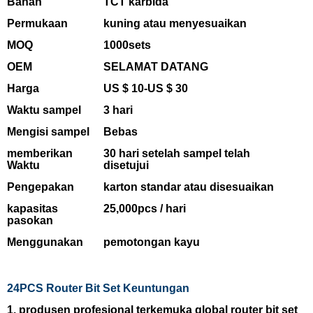
Bahan
TCT karbida
Permukaan
kuning atau menyesuaikan
MOQ
1000sets
OEM
SELAMAT DATANG
Harga
US
$
10-US
$ 30
Waktu sampel
3 hari
Mengisi sampel
Bebas
memberikan
30
hari setelah sampel telah
Waktu
disetujui
Pengepakan
karton standar atau disesuaikan
kapasitas
25,000pcs / hari
pasokan
Menggunakan
pemotongan kayu
24PCS Router Bit Set
Keuntungan
1. produsen profesional terkemuka global router bit set