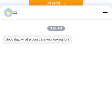
계속하다
11
나무 셰이 퍼 커터
더 많은 것
3:05 AM
Good day, what product are you looking for?
트럭/트레일
접히는 바구니 화
675kg 수용량에 지
고성능 픽업 트럭/
조정가능
접히는 경
물 운반대
원 구조를 가진 유
밴 강철 접히는 경
접히는 
로
압 빨간 드는 테이
사로 98x24x11CM
블 장비 및 360kg
를 바람쐬십시오
언어를 바꾸십시오
Korean
홈
|
우리에 대하여
|
연락주세요
|
사이트맵
|
개인 정보 정책
탁상용 전망
Copyright © 2012 - 2026 Shanghai Feng Yuan Saw Blades Products Co. ltd.