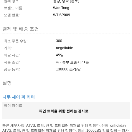
원래 장소:
절강, 중국 (본토)
브랜드 이름:
Wan Tong
모델 번호:
WT-SP009
결제 및 배송 조건
최소 주문 수량:
300
가격:
negotiable
배달 시간:
45일
지불 조건:
패 / 중부 표준시 / T는
공급 능력:
130000 조각/달
설명
나무 셰이 퍼 커터
하이 라이트:
픽업 트럭을 위한 접히는 경사로
빠른 세부사항: ATVS, 트럭, 밴 및 트레일러 적재를 위해 적당한. 신청: onholiday
ATVS, 트럭, 밴 및 트레일러 적재를 위해 적당한. 명세: 1000LBS 강철 접히는 경사