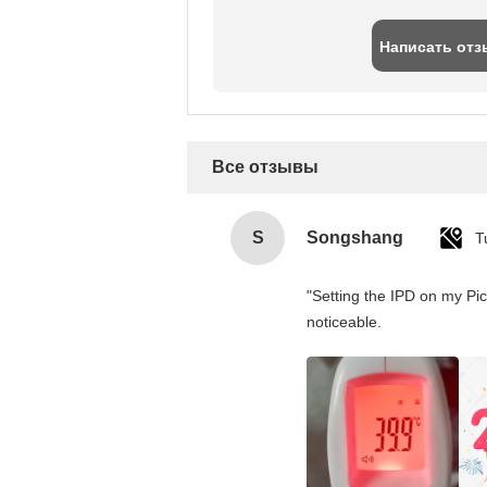
Написать отз
Все отзывы
S
Songshang
T
"Setting the IPD on my Pi
noticeable.