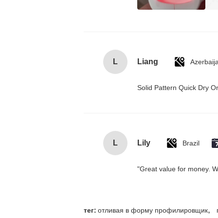
L
Liang
Azerbaij
Solid Pattern Quick Dry
L
Lily
Brazil
"Great value for money. Wor
,
тег:
отливая в форму профилировщик