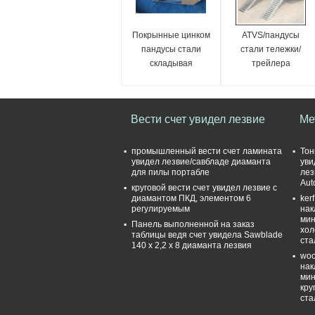
Покрынные цинком
ATVS/пандусы
пандусы стали
стали тележки/
складывая
трейлера
складывая
Вести счет увидел лезвие
Ме
промышленный вести счет ламината
Тон
увидел лезвие/савбладе диаманта
уви
для пилы портабле
лез
Aut
круговой вести счет увидел лезвие с
диамантом ПКД, элементом 6
ker
регулируемым
нак
мин
Панель выполненной на заказ
хол
таблицы ведя счет увидела Sawblade
ста
140 x 2,2 x 8 диаманта лезвия
woo
нак
мин
кру
ста