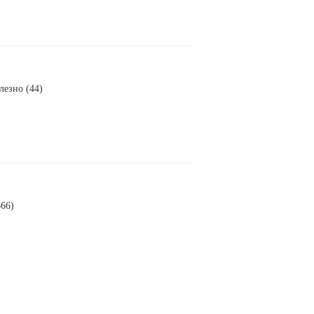
лезно (44)
666)