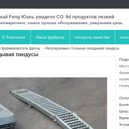
ай Feng Юань увидело CO. ltd продуктов лезвий
комарочное, самое лучшее обслуживание, умеренная цена.
О Компании
Наша фабрика
контроль качества
кон
е формирователь фрезы
Регулируемые стальные складывая пандусы
дывая пандусы
Подро
Место
Фирм
наиме
Номер
Оплат
Колич
Цена:
Время
Услов