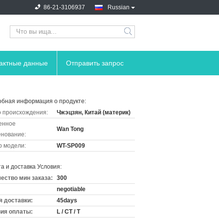
86-21-3106937
Russian
тактные данные
Отправить запрос
бная информация о продукте:
 происхождения:
Чжэцзян, Китай (материк)
енное
Wan Tong
нование:
 модели:
WT-SP009
а и доставка Условия:
ество мин заказа:
300
negotiable
 доставки:
45days
ия оплаты:
L / CT / T