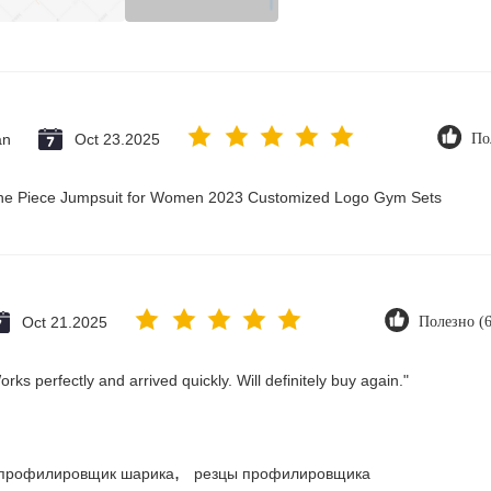
an
Oct 23.2025
По
 One Piece Jumpsuit for Women 2023 Customized Logo Gym Sets
Oct 21.2025
Полезно (
ks perfectly and arrived quickly. Will definitely buy again."
,
профилировщик шарика
резцы профилировщика