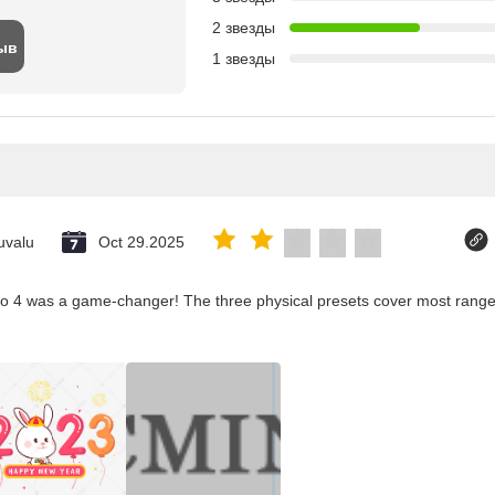
2 звезды
ыв
1 звезды
uvalu
Oct 29.2025
co 4 was a game-changer! The three physical presets cover most ranges