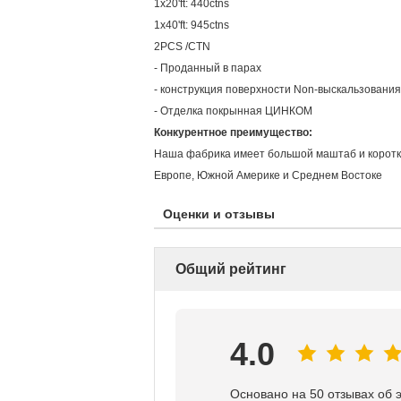
1x20'ft: 440ctns
1x40'ft: 945ctns
2PCS /CTN
- Проданный в парах
- конструкция поверхности Non-выскальзовани
- Отделка покрынная ЦИНКОМ
Конкурентное преимущество:
Наша фабрика имеет большой маштаб и короткий
Европе, Южной Америке и Среднем Востоке
Оценки и отзывы
Общий рейтинг
4.0
Основано на 50 отзывах об 