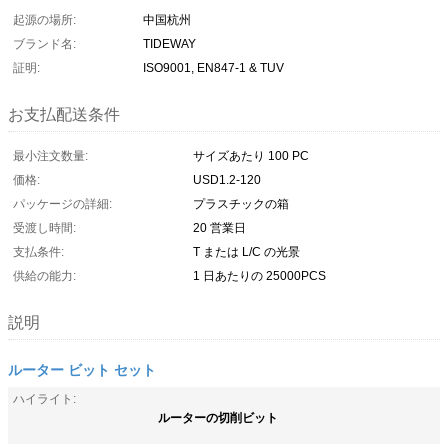
起源の場所:
中国杭州
ブランド名:
TIDEWAY
証明:
ISO9001, EN847-1 & TUV
お支払配送条件
最小注文数量:
サイズあたり 100 PC
価格:
USD1.2-120
パッケージの詳細:
プラスチックの箱
受渡し時間:
20 営業日
支払条件:
T または L/C の光景
供給の能力:
1 日あたりの 25000PCS
説明
ルーター ビット セット
ハイライト:
ルーターの切削ビット