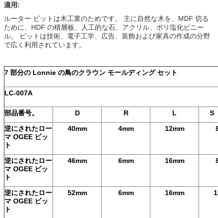
適用:
ルーター ビットは木工業のためです。 主に自然な木を、MDF 切る
ために、HDF の積層板、人工的な石、アクリル、ポリ塩化ビニー
ル。 ビットは技術、電子工学、広告、装飾および家具の作成の分野
で広く利用されています。
7 部分の Lonnie の鳥のクラウン モールディング セット
LC-007A
部品番号。
D
R
L
S
逆にされたロー
40mm
4mm
12mm
マ OGEE ビッ
ト
逆にされたロー
46mm
6mm
16mm
マ OGEE ビッ
ト
逆にされたロー
52mm
6mm
16mm
マ OGEE ビッ
ト