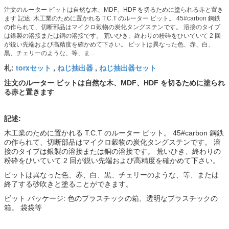
注文のルーター ビットは自然な木、MDF、HDF を切るために塗られる赤と置き
ます 記述: 木工業のために置かれる T.C.T のルーター ビット。 45#carbon 鋼鉄
の作られて、切断部品はマイクロ穀物の炭化タングステンです。 溶接のタイプ
は銀製の溶接または銅の溶接です。 荒いひき、終わりの粉砕をひいていて 2 回
が鋭い先端および高精度を確かめて下さい。 ビットは異なった色、赤、白、
黒、チェリーのような、等、ま...
torxセット
ねじ抽出器
ねじ抽出器セット
札:
,
,
注文のルーター ビットは自然な木、MDF、HDF を切るために塗られ
る赤と置きます
記述:
木工業のために置かれる T.C.T のルーター ビット。 45#carbon 鋼鉄
の作られて、切断部品はマイクロ穀物の炭化タングステンです。 溶
接のタイプは銀製の溶接または銅の溶接です。 荒いひき、終わりの
粉砕をひいていて 2 回が鋭い先端および高精度を確かめて下さい。
ビットは異なった色、赤、白、黒、チェリーのような、等、または
終了する砂吹きと塗ることができます。
ビット パッケージ: 色のプラスチックの箱、透明なプラスチックの
箱。 袋袋等