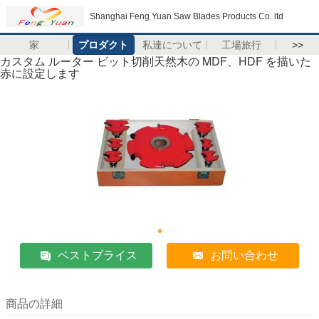
Shanghai Feng Yuan Saw Blades Products Co. ltd
家
プロダクト
私達について
工場旅行
>>
カスタム ルーター ビット切削天然木の MDF、HDF を描いた
赤に設定します
ベストプライス
お問い合わせ
商品の詳細