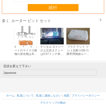
続行
ルーター ビット セット
多く
ター ビッ
45# 炭素鋼のフル
デジタル タクシー
プラグ アンド プ
35PCS T
arbon ス
ートのマイクロ穀
の上広告タクシー
レイ自動 USB の
ーター ビ
の 4、セ
物の炭化物は木工
は0.67インチ表示
携帯用無線ルータ
ッ
ます。
業のために置かれ
印モジュールのサ
ー力の銀行/4g 移
る TCT のルータ
イズW 6.3 x H 6.3
動式 wifi のルータ
ー ビットをひっく
x Dを導きました
ー
言語を変えて下さい
り返します
Japanese
ホーム
|
私達について
|
私達に連絡しなさい
|
地図
|
プライバシーポリシー
デスクトップの眺め