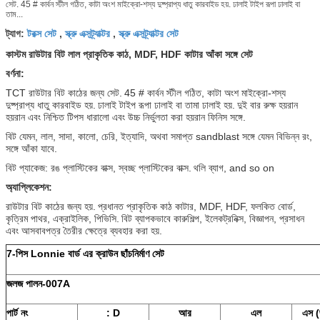
সেট. 45 # কার্বন স্টীল গঠিত, কাটা অংশ মাইক্রো-শস্য দুষ্প্রাপ্য ধাতু কারবাইড হয়. ঢালাই টাইপ রূপা ঢালাই বা
তাম...
টরক্স সেট
স্ক্রু এক্সট্র্যাক্টর
স্ক্রু এক্সট্র্যাক্টর সেট
ট্যাগ:
,
,
কাস্টম রাউটার বিট লাল প্রাকৃতিক কাঠ, MDF, HDF কাটার আঁকা সঙ্গে সেট
বর্ণনা:
TCT রাউটার বিট কাঠের জন্য সেট.
45 # কার্বন স্টীল গঠিত, কাটা অংশ মাইক্রো-শস্য
দুষ্প্রাপ্য ধাতু কারবাইড হয়.
ঢালাই টাইপ রূপা ঢালাই বা তামা ঢালাই হয়.
দুই বার রুক্ষ হয়রান
হয়রান এবং নিশ্চিত টিপস ধারালো এবং উচ্চ নির্ভুলতা করা হয়রান ফিনিস সঙ্গে.
বিট যেমন, লাল, সাদা, কালো, চেরি, ইত্যাদি, অথবা সমাপ্ত sandblast সঙ্গে যেমন বিভিন্ন রং,
সঙ্গে আঁকা যাবে.
বিট প্যাকেজ: রঙ প্লাস্টিকের বাক্স, স্বচ্ছ প্লাস্টিকের বাক্স.
থলি ব্যাগ, and so on
অ্যাপ্লিকেশন:
রাউটার বিট কাঠের জন্য হয়.
প্রধানত প্রাকৃতিক কাঠ কাটার, MDF, HDF, ফলকিত বোর্ড,
কৃত্রিম পাথর, এক্রাইলিক, পিভিসি.
বিট ব্যাপকভাবে কারুশিল্প, ইলেকট্রনিক্স, বিজ্ঞাপন, প্রসাধন
এবং আসবাবপত্র তৈরীর ক্ষেত্রে ব্যবহার করা হয়.
7-পিস Lonnie বার্ড এর ক্রাউন ছাঁচনির্মাণ সেট
জলজ পালন-007A
পার্ট নং
: D
আর
এল
এস (