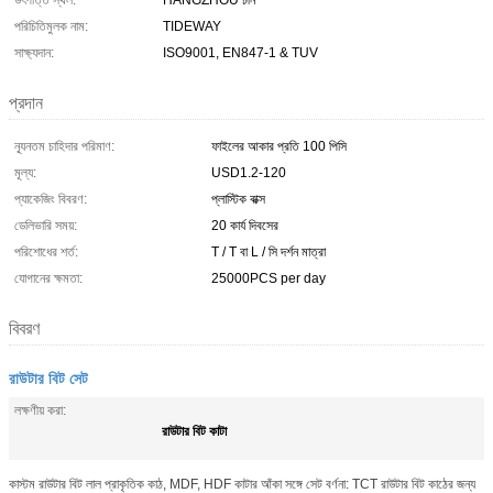
উৎপত্তি স্থল:
HANGZHOU চীন
পরিচিতিমুলক নাম:
TIDEWAY
সাক্ষ্যদান:
ISO9001, EN847-1 & TUV
প্রদান
ন্যূনতম চাহিদার পরিমাণ:
ফাইলের আকার প্রতি 100 পিসি
মূল্য:
USD1.2-120
প্যাকেজিং বিবরণ:
প্লাস্টিক বাক্স
ডেলিভারি সময়:
20 কার্য দিবসের
পরিশোধের শর্ত:
T / T বা L / সি দর্শন মাত্রা
যোগানের ক্ষমতা:
25000PCS per day
বিবরণ
রাউটার বিট সেট
লক্ষণীয় করা:
রাউটার বিট কাটা
কাস্টম রাউটার বিট লাল প্রাকৃতিক কাঠ, MDF, HDF কাটার আঁকা সঙ্গে সেট বর্ণনা: TCT রাউটার বিট কাঠের জন্য