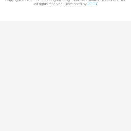
Copyright © 2012 - 2026 Shanghai Feng Yuan Saw Blades Products Co. ltd.
All rights reserved. Developed by
ECER