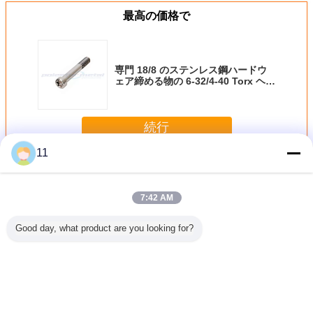
最高の価格で
専門 18/8 のステンレス鋼ハードウ
ェア締める物の 6-32/4-40 Torx ヘッ
ド ボルト・キャップはねじで締まり
ます
続行
11
ステンレス鋼のカリパス
多く
7:42 AM
Good day, what product are you looking for?
ス鋼を機
ステンレス鋼は宇
鍛造材アルミニウ
ステンレス鋼は
自動機械
明るい終
宙航空部品のため
ムは、ステンレス
CNC を回すため
げるため
慣 CNC
の特別なねじ
製リング複雑な拍
に分けます部品
たステン
部品を回し
CNC によって回
車ギヤ連動になり
（CNC の部品
鋳
した
される部品をカス
ましたり/ドライブ
-022）
タマイズします
ギヤ
言語を変えて下さい