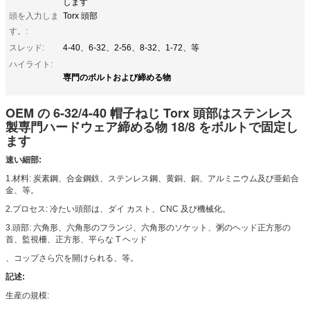
します
頭を入力しま
Torx 頭部
す。:
スレッド:
4-40、6-32、2-56、8-32、1-72、等
ハイライト:
専門のボルトおよび締める物
OEM の 6-32/4-40 帽子ねじ Torx 頭部はステンレス
製専門ハードウェア締める物 18/8 をボルトで固定し
ます
速い細部:
1.材料: 炭素鋼、合金鋼鉄、ステンレス鋼、黄銅、銅、アルミニウム及び亜鉛合
金、等。
2.プロセス: 冷たい頭部は、ダイ カスト、CNC 及び機械化。
3.頭部: 六角形、六角形のフランジ、六角形のソケット、粥のヘッド正方形の
首、監視柵、正方形、平らな T ヘッド
、コップさら穴を開けられる、等。
記述:
生産の規模: