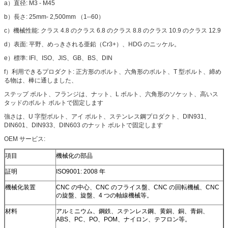
a）直径: M3 - M45
b）長さ: 25mm- 2,500mm （1--60）
c）機械性能: クラス 4.8 のクラス 6.8 のクラス 8.8 のクラス 10.9 のクラス 12.9
d）表面: 平野、めっきされる亜鉛（Cr3+）、HDG のニッケル。
e）標準: IFI、ISO、JIS、GB、BS、DIN
f）利用できるプロダクト: 正方形のボルト、六角形のボルト、T 型ボルト、締め
る物は、棒に通しました、
ステップ ボルト、フランジは、ナット、L ボルト、六角形のソケット、高いス
タッドのボルト ボルトで固定します
強さは、U 字型ボルト、アイ ボルト、ステンレス鋼プロダクト、DIN931、
DIN601、DIN933、DIN603 のナット ボルトで固定します
OEM サービス:
項目
機械化の部品
証明
ISO9001: 2008 年
機械化装置
CNC の中心、CNC のフライス盤、CNC の回転機械、CNC
の旋盤、旋盤、4 つの軸線機械等。
材料
アルミニウム、鋼鉄、ステンレス鋼、黄銅、銅、青銅、
ABS、PC、PO、POM、ナイロン、テフロン等。