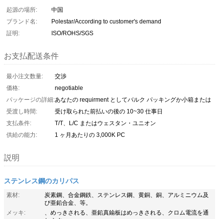
起源の場所:
中国
ブランド名:
Polestar/According to customer's demand
証明:
ISO/ROHS/SGS
お支払配送条件
最小注文数量:
交渉
価格:
negotiable
パッケージの詳細:
あなたの requirment としてバルク パッキングか小箱または
受渡し時間:
受け取られた前払いの後の 10~30 仕事日
支払条件:
T/T、L/C またはウェスタン・ユニオン
供給の能力:
1 ヶ月あたりの 3,000K PC
説明
ステンレス鋼のカリパス
素材:
炭素鋼、合金鋼鉄、ステンレス鋼、黄銅、銅、アルミニウム及
び亜鉛合金、等。
メッキ:
、めっきされる、亜鉛真鍮板はめっきされる、クロム電流を通