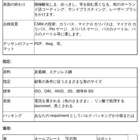
表面の終わり
陽極酸化しま、めっきし、等を刻む黒くなる、粉のポーラン
ド語コーティング、サンドブラスティング、レーザー ブラシ
をかけます。
点検装置
CMM の投射、カリパス、マイクロ カリパスは、マイクロ カ
リパス、Pin ゲージ、カリパス ゲージ、パスのメートル、パ
スのメートル等に通します。
デッサンのフォー
PDF、dwg、等。
マット
指定:
原料
炭素鋼、ステンレス鋼
指定
顧客の条件に従うさまざまな形のサイズ
標準
ISO、DIN、ANSI、JIS、標準外 BS
表面
電流を通される（色のさまざま）、リン酸で処理する
dacromet、黒くされる
パッキング
あなたの requirment としてバルク パッキングか小箱または
適用:
車
ネームプレート
宝石類
ロボット