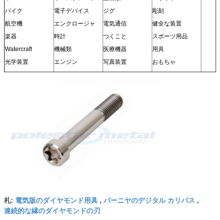
バイク
電子デバイス
ジグ
彫刻
航空機
エンクロージャ
電気通信
健全な装置
楽器
時計
つくこと
スポーツ用品
Watercraft
機械類
医療機器
用具
光学装置
エンジン
写真装置
おもちゃ
センサー
家具
そして多く
モデル
電気版のダイヤモンド用具
バーニヤのデジタル カリパス
札:
,
,
連続的な縁のダイヤモンドの刃