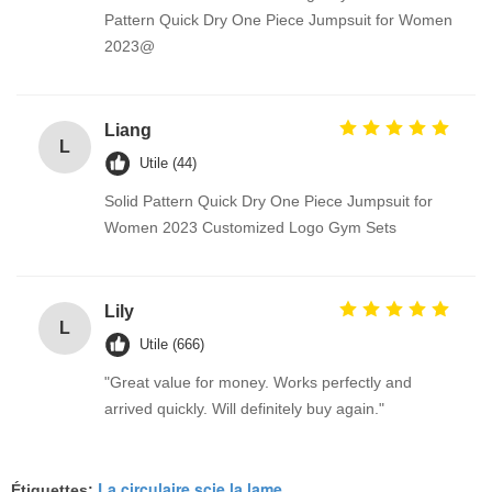
Pattern Quick Dry One Piece Jumpsuit for Women
2023@
Liang
L
Utile (44)
Solid Pattern Quick Dry One Piece Jumpsuit for
Women 2023 Customized Logo Gym Sets
Lily
L
Utile (666)
"Great value for money. Works perfectly and
arrived quickly. Will definitely buy again."
La circulaire scie la lame
Étiquettes:
,