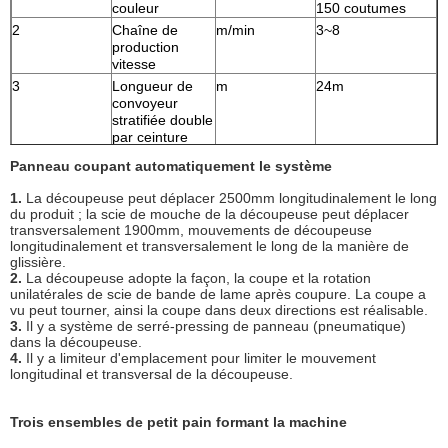
couleur
150 coutumes
2
Chaîne de
m/min
3~8
production
vitesse
3
Longueur de
m
24m
convoyeur
stratifiée double
par ceinture
4
La température
°C
70
Panneau coupant automatiquement le système
maximale de la
circulation d'air
1.
La découpeuse peut déplacer 2500mm longitudinalement le long
chaud
du produit ; la scie de mouche de la découpeuse peut déplacer
transversalement 1900mm, mouvements de découpeuse
5
Puissance
Kilowatt
300
longitudinalement et transversalement le long de la manière de
totale
glissière.
6
Ligne
millimètre
Au sujet de
2.
La découpeuse adopte la façon, la coupe et la rotation
dimensions (L ×
56000×7000×3800
unilatérales de scie de bande de lame après coupure. La coupe a
de × W H)
vu peut tourner, ainsi la coupe dans deux directions est réalisable.
3.
Il y a système de serré-pressing de panneau (pneumatique)
7
La capacité de
Kilowatt
Environ 207
dans la découpeuse.
puissance
4.
Il y a limiteur d'emplacement pour limiter le mouvement
installée par
longitudinal et transversal de la découpeuse.
total
8
Puissance de
Kcal
200.000
fourneau
Trois ensembles de petit pain formant la machine