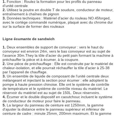
1.
Fonction : Roulez la formation pour les profils du panneau
d'unité centrale
2.
Utilisez la poutre en double T de soudure, conducteur de moteur,
entraînement à chaînes de pignon
3.
Données techniques : Matériel d'acier du rouleau NO.45forged,
avec le cortège commandé numérique, plaqué avec du chrome dur
sur la surface de former des rouleaux
Ligne écumante de sandwich
1.
Deux ensembles de support de convoyeur : vers le haut du
convoyeur est environ 24m, vers le bas convoyeur est au sujet de
l'avance 30m.They la tôle d'acier du petit pain formant la machine à
préchauffer la pièce et à écumer, à la coupure.
2.
Une pièce de préchauffage : Elle est construite par le matériel de
chaleur-isolation, et elle pourrait réchauffer la tôle d'acier à 25-38
par l'appareil de chauffage.
3.
Un ensemble de liquide de composant de l'unité centrale deux
mélangeant et injectant la section pour écumer : elle adoptent la
pompe à haute pression chinoise. Elle ont le système de contrôle
de température et le système de contrôle niveau du matériel. Le
réservoir du matériel est au sujet de 150L. Deux réservoirs.
4.
Écumer et le double dispositif en caoutchouc incluent le système
de conducteur de moteur pour faire le panneau.
5.
La largeur du panneau de ceinture est 1250mm, la gamme
d'ajuster la distance entre le panneau supérieur et inférieur de
ceinture de cadre : minute 25mm, 200mm maximum. Et la gamme