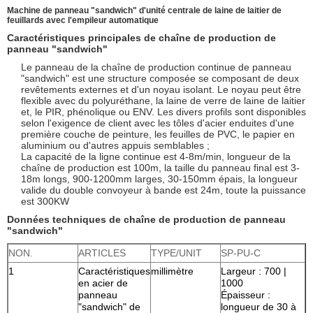
Machine de panneau "sandwich" d'unité centrale de laine de laitier de
feuillards avec l'empileur automatique
Caractéristiques principales de chaîne de production de
panneau "sandwich"
Le panneau de la chaîne de production continue de panneau
"sandwich" est une structure composée se composant de deux
revêtements externes et d'un noyau isolant. Le noyau peut être
flexible avec du polyuréthane, la laine de verre de laine de laitier
et, le PIR, phénolique ou ENV. Les divers profils sont disponibles
selon l'exigence de client avec les tôles d'acier enduites d'une
première couche de peinture, les feuilles de PVC, le papier en
aluminium ou d'autres appuis semblables ;
La capacité de la ligne continue est 4-8m/min, longueur de la
chaîne de production est 100m, la taille du panneau final est 3-
18m longs, 900-1200mm larges, 30-150mm épais, la longueur
valide du double convoyeur à bande est 24m, toute la puissance
est 300KW
Données techniques de chaîne de production de panneau
"sandwich"
NON.
ARTICLES
TYPE/UNIT
SP-PU-C
1
Caractéristiques
millimètre
Largeur : 700 |
en acier de
1000
panneau
Épaisseur :
"sandwich" de
longueur de 30 à