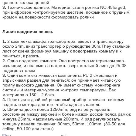
цепного колеса цепной
3.
Технические данные: Материал стали ролика NO.45forged,
при цифровое контролируемое шествие, покрынное с трудным
кромом на поверхности формировать ролики
Линия сандвича пенясь
1.
2 комплекта шкафа транспортера: вверх по транспортеру
около 24m, вниз транспортер о руководстве 30m.They стальной
лист от крена формируя машину к подогревать комнату и к
пениться, к резать.
2.
Одна подогрюя комната: Она построена материалом жар-
изоляции, и она смогла нагреть вверх стальной лист до 25-38
подогревателем.
3.
Один комплект жидкости компонента PU 2 смешивая и
впрыскивая раздел для пениться: он принимает китайскую
помпу высокого давления. Он имеет систему мониторинга
системы и материал-уровня контроля температуры. Бак
материала о 150L. 2 бака.
4.
Пениться и двойной резиновый прибор включают систему
водителя мотора для того чтобы сделать панель.
5.
Ширина доски пояса 1250mm, ряд из регулировать
расстояние между верхней и более низкой доской пояса рамки:
минута 25mm, максимальные 200mm. И ряд регулировать
толщину панели сандвича: 30mm, 50mm, 100mm. (30-50 для
celling, 50-100 для стены)