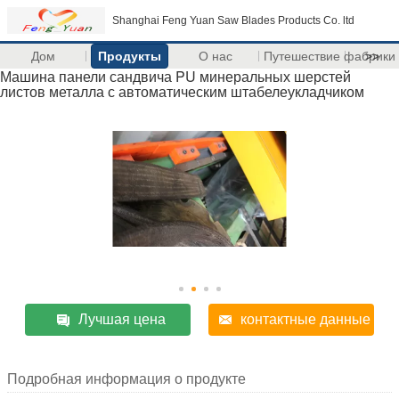
Shanghai Feng Yuan Saw Blades Products Co. ltd
Дом
Продукты
О нас
Путешествие фабрики
>>
Машина панели сандвича PU минеральных шерстей
листов металла с автоматическим штабелеукладчиком
Лучшая цена
контактные данные
Подробная информация о продукте