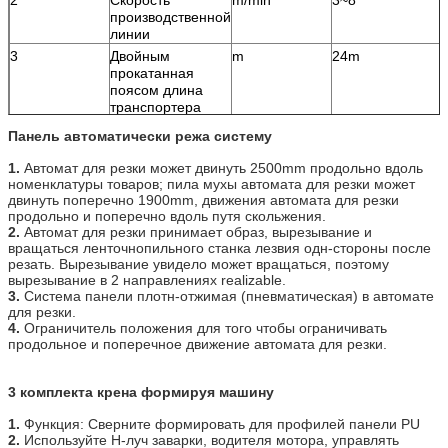
2
Скорость
m/min
3~8
производственной
линии
3
Двойным
m
24m
прокатанная
поясом длина
транспортера
4
Максимальная
°C
70
Панель автоматически режа систему
температура
горячей
1.
Автомат для резки может двинуть 2500mm продольно вдоль
циркуляции
номенклатуры товаров; пила мухы автомата для резки может
воздуха
двинуть поперечно 1900mm, движения автомата для резки
продольно и поперечно вдоль путя скольжения.
5
Полная сила
Kw
300
2.
Автомат для резки принимает образ, вырезывание и
6
Линия размеры (l
mm
О
вращаться ленточнопильного станка лезвия одн-стороны после
× h w ×)
56000×7000×380
резать. Вырезывание увидело может вращаться, поэтому
вырезывание в 2 направлениях realizable.
7
Установленная
Kw
Около 207
3.
Система панели плотн-отжимая (пневматическая) в автомате
итогом емкость
для резки.
силы
4.
Ограничитель положения для того чтобы ограничивать
8
Сила печки
Kcal
200.000
продольное и поперечное движение автомата для резки.
3 комплекта крена формируя машину
1.
Функция: Сверните формировать для профилей панели PU
2.
Используйте H-луч заварки, водителя мотора, управлять