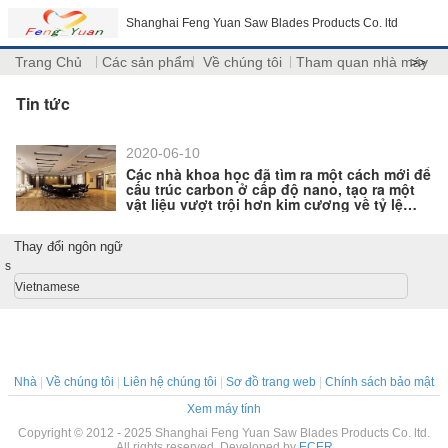
Shanghai Feng Yuan Saw Blades Products Co. ltd
Trang Chủ
Các sản phẩm
Về chúng tôi
Tham quan nhà máy
>>
Tin tức
2020-06-10
Các nhà khoa học đã tìm ra một cách mới để
cấu trúc carbon ở cấp độ nano, tạo ra một
vật liệu vượt trội hơn kim cương về tỷ lệ
cường độ trên mật độ
Thay đổi ngôn ngữ
s
Vietnamese
Nhà
|
Về chúng tôi
|
Liên hệ chúng tôi
|
Sơ đồ trang web
|
Chính sách bảo mật
Xem máy tính
Copyright © 2012 - 2025 Shanghai Feng Yuan Saw Blades Products Co. ltd.
All rights reserved. Developed by
ECER