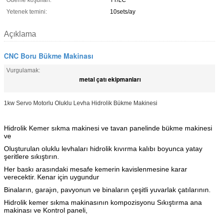
Ödeme koşulları:
TT/LC
Yetenek temini:
10sets/ay
Açıklama
CNC Boru Bükme Makinası
Vurgulamak:
metal çatı ekipmanları
1kw Servo Motorlu Oluklu Levha Hidrolik Bükme Makinesi
Hidrolik Kemer sıkma makinesi ve tavan panelinde bükme makinesi
ve
Oluşturulan oluklu levhaları hidrolik kıvırma kalıbı boyunca yatay
şeritlere sıkıştırın.
Her baskı arasındaki mesafe kemerin kavislenmesine karar
verecektir.
Kenar için uygundur
Binaların, garajın, pavyonun ve binaların çeşitli yuvarlak çatılarının.
Hidrolik kemer sıkma makinasının kompozisyonu Sıkıştırma ana
makinası ve Kontrol paneli,