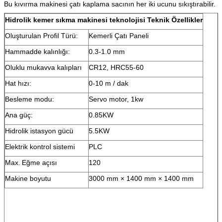
Bu kıvırma makinesi çatı kaplama sacının her iki ucunu sıkıştırabilir.
Hidrolik kemer sıkma makinesi teknolojisi Teknik Özellikler
Oluşturulan Profil Türü:
Kemerli Çatı Paneli
Hammadde kalınlığı:
0.3-1.0 mm
Oluklu mukavva kalıpları
CR12, HRC55-60
Hat hızı:
0-10 m / dak
Besleme modu:
Servo motor, 1kw
Ana güç:
0.85KW
Hidrolik istasyon gücü
5.5KW
Elektrik kontrol sistemi
PLC
Max.
Eğme açısı
120
Makine boyutu
3000 mm × 1400 mm × 1400 mm