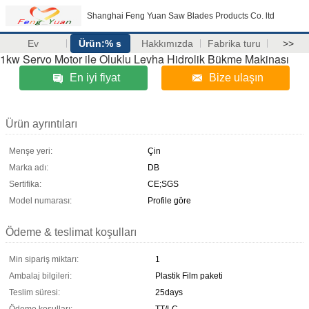
Shanghai Feng Yuan Saw Blades Products Co. ltd
Ev
Ürün:% s
Hakkımızda
Fabrika turu
>>
1kw Servo Motor ile Oluklu Levha Hidrolik Bükme Makinası
En iyi fiyat
Bize ulaşın
Ürün ayrıntıları
Menşe yeri:
Çin
Marka adı:
DB
Sertifika:
CE;SGS
Model numarası:
Profile göre
Ödeme & teslimat koşulları
Min sipariş miktarı:
1
Ambalaj bilgileri:
Plastik Film paketi
Teslim süresi:
25days