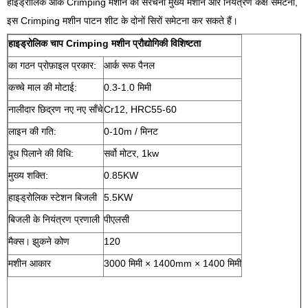
हाइड्रोलिक आर्क Crimping मशीन की संरचना मुख्य मशीन और नियंत्रण कक्ष समेटना,
इस Crimping मशीन पाटन शीट के दोनों सिरों समेटना कर सकते हैं।
हाइड्रोलिक चाप Crimping मशीन प्रौद्योगिकी विशिष्टता
का गठन प्रोफ़ाइल प्रकार:
आर्क रूफ पैनल
कच्चे माल की मोटाई:
0.3-1.0 मिमी
नालीदार छिद्रण नए नए साँचे
Cr12, HRC55-60
लाइन की गति:
0-10m / मिनट
दूध पिलाने की विधि:
सर्वो मोटर, 1kw
मुख्य शक्ति:
0.85KW
हाइड्रोलिक स्टेशन बिजली
5.5KW
बिजली के नियंत्रण प्रणाली
पीएलसी
मैक्स।
झुकने कोण
120
मशीन आकार
3000 मिमी × 1400mm × 1400 मिमी