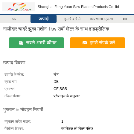
Shanghai Feng Yuan Saw Blades Products Co. ltd
घर
उत्पादों
हमारे बारे में
कारखाना भ्रमण
>>
नालीदार चादरें झुका मशीन 1kw सर्वो मोटर के साथ हाइड्रोलिक
सबसे अच्छी कीमत
हमसे संपर्क करें
उत्पाद विवरण
उत्पत्ति के प्लेस:
चीन
ब्रांड नाम:
DB
प्रमाणन:
CE;SGS
मॉडल संख्या:
प्रोफाइल के अनुसार
भुगतान & नौवहन नियमों
न्यूनतम आदेश मात्रा:
1
पैकेजिंग विवरण:
प्लास्टिक की फिल्म पैकेज