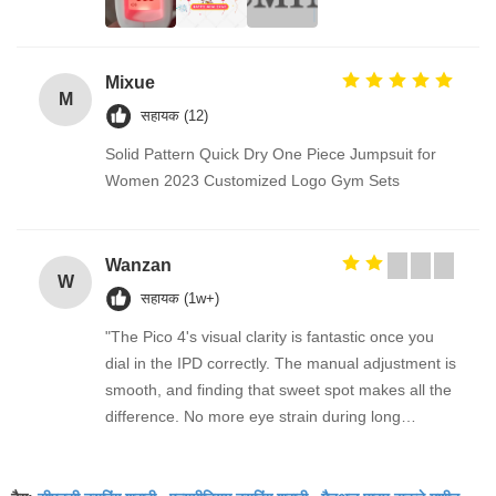
Mixue
M
सहायक (12)
Solid Pattern Quick Dry One Piece Jumpsuit for
Women 2023 Customized Logo Gym Sets
Wanzan
W
सहायक (1w+)
"The Pico 4's visual clarity is fantastic once you
dial in the IPD correctly. The manual adjustment is
smooth, and finding that sweet spot makes all the
difference. No more eye strain during long
sessions. Highly recommend taking the time to set
it up properly!""The Pico 4's visual clarity is