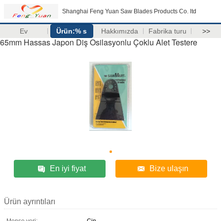
Shanghai Feng Yuan Saw Blades Products Co. ltd
Ev
Ürün:% s
Hakkımızda
Fabrika turu
>>
65mm Hassas Japon Diş Osilasyonlu Çoklu Alet Testere
En iyi fiyat
Bize ulaşın
Ürün ayrıntıları