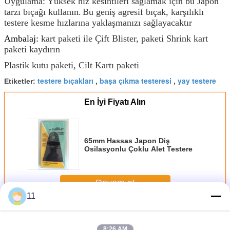
Uygulama: Yüksek hız kesintileri sağlamak için bu Japon
tarzı bıçağı kullanın.
Bu geniş agresif bıçak, karşılıklı
testere kesme hızlarına yaklaşmanızı sağlayacaktır
Ambalaj:
kart paketi ile Çift Blister, paketi Shrink kart
paketi kaydırın
Plastik kutu paketi, Cilt Kartı paketi
testere bıçakları
başa çıkma testeresi
yay testere
Etiketler:
,
,
En İyi Fiyatı Alın
65mm Hassas Japon Diş
Osilasyonlu Çoklu Alet Testere
Devam et
11
Tilki kuyruğu bıçakları
Daha
8:26 AM