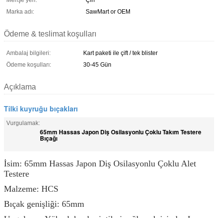
Menşe yeri:
Çin
Marka adı:
SawMart or OEM
Ödeme & teslimat koşulları
Ambalaj bilgileri:
Kart paketi ile çift / tek blister
Ödeme koşulları:
30-45 Gün
Açıklama
Tilki kuyruğu bıçakları
Vurgulamak:
65mm Hassas Japon Diş Osilasyonlu Çoklu Takım Testere
Bıçağı
İsim: 65mm Hassas Japon Diş Osilasyonlu Çoklu Alet
Testere
Malzeme: HCS
Bıçak genişliği: 65mm