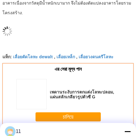
อาคาร
เนื่องจากวัสดุมีน้ำหนักเบามาก จึงไม่ต้องดัดแปลงอาคารโดยรวม
โครงสร้าง.
เลื่อยตัดโลหะ dewalt
เลื่อยเหล็ก
เลื่อยวงดนตรีโลหะ
แท็ก:
,
,
এর সেরা মূল্য পান
เพดานระงับการตกแต่งโลหะปลอม,
แผ่นสลักเกลียวรูปตัวซี G
চালিয়ে
11
ตัดเฉือนโลหะใบเลื่อย
มากกว่า