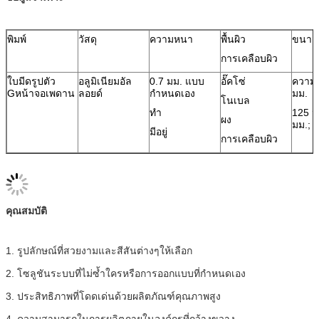
พิมพ์
วัสดุ
ความหนา
พื้นผิว
ขนาด
การเคลือบผิว
ใบมีดรูปตัว
อลูมิเนียมอัล
0.7 มม. แบบ
อั๊คโซ่
ความส
G
หน้าจอ
เพดาน
ลอยด์
กำหนดเอง
มม.
โนเบล
ทำ
125 ม
ผง
มม.;
มีอยู่
การเคลือบผิว
คุณสมบัติ
1. รูปลักษณ์ที่สวยงามและสีสันต่างๆให้เลือก
2. โซลูชันระบบที่ไม่ซ้ำใครหรือการออกแบบที่กำหนดเอง
3. ประสิทธิภาพที่โดดเด่นด้วยผลิตภัณฑ์คุณภาพสูง