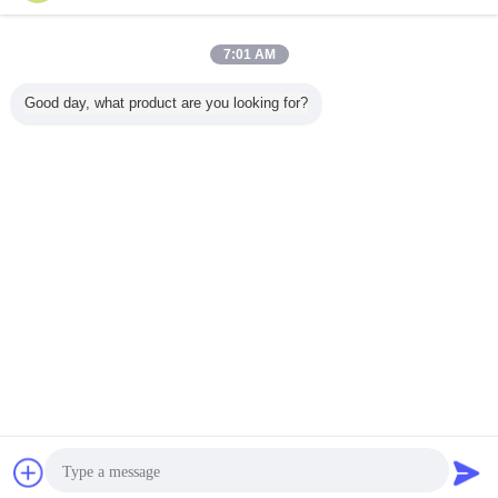
7:01 AM
Good day, what product are you looking for?
ดตัดเฉือน
แผ่นอลูมิเนียมโลหะ
ไฮสปีดวงกลมโรตา
โลหะใยแก้วพื้นผิว
Airtec 
ใบเลื่อย
drywall สตั๊ดและ
รีคัตเตอร์ใบมีด, ตัด
และ PU เครื่องแผง
เฉือนโล
ติดตามม้วนเครื่อง
คอนกรีตใบเลื่อย
แซนวิชกับบุหรี่ -
ใบเ
ขึ้นรูปด้วยการตัด
หยุดการตัด
ไฮดรอลิ
เปลี่ยนภาษา
Thai
บ้าน
|
เกี่ยวกับเรา
|
ติดต่อเรา
|
แผนผังเว็บไซต์
|
นโยบายความเป็นส่วนตัว
สก์ท็อปดู
Copyright © 2012 - 2026 Shanghai Feng Yuan Saw Blades Products Co. ltd.
All rights reserved. Developed by
ECER
การพูดคุย
ขออ้าง