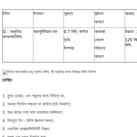
টাইপ
উপাদান
পুরুত্ব
পৃষ্ঠতল
আকার
আবরণ
G - আকৃতির
অ্যালুমিনিয়াম খাদ
0.7 মিমি, কাস্টম
আকজো
উচ্চতা:
ফলক
পর্দা
সিলিং
তৈরি
নোবেল
125 মি
মিমি;
উপলব্ধ
পাউডার
আবরণ
বৈশিষ্ট্য
1. সুন্দর চেহারা, এবং পছন্দের জন্য বিভিন্ন রং;
2. অনন্য সিস্টেম সমাধান বা কাস্টম তৈরি ডিজাইন;
3. উচ্চ মানের পণ্য সঙ্গে অসামান্য কর্মক্ষমতা;
4. বিস্তৃত ইন - হাউস উত্পাদন ক্ষমতা;
5. একাধিক অ্যাক্সেসিবিলিটি বিকল্প;