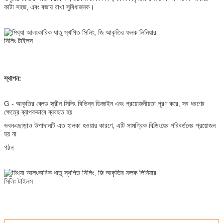
কাটা সহজ, এবং বজায় রাখা সুবিধাজনক।
স্থাপন:
G - আকৃতির ব্লেড স্ক্রীন সিলিং বিভিন্ন ডিজাইন এবং প্রয়োজনীয়তা পূরণ করে, সব ধরণের
ক্ষেত্রে ব্যাপকভাবে ব্যবহৃত হয়
ভবন
এছাড়াও উপাদানটি এত হালকা হওয়ার কারণে, এটি সামগ্রিক বিল্ডিংয়ের পরিবর্তনের প্রয়োজন
হয় না
গঠন