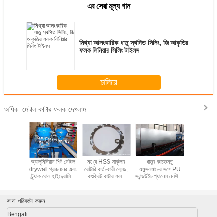
এর সেরা মূল্য পান
মিথ্যা আলংকারিক ধাতু স্থগিত সিলিং, জি আকৃতির
ফলক লিনিয়ার সিলিং টাইলস
চালিয়ে
মেটাল কাটার ফলক দেখলাম
অধিক
 কাটার ফলক
অ্যালুমিনিয়াম শিট মেটাল
মধ্যে HSS সার্কুলার
ধাতুর কাচতন্তু
Airtec 
লাম
drywall প্রজননের এবং
রোটারি কর্তনকারী ব্লেড,
অমুসলমানের সঙ্গে PU
কংক্রিট মেট
ট্র্যাক রোল হাইড্রোলিক
কংক্রিট কাটার ফলক
স্যান্ডউইচ প্যানেল মেশিন -
ফলক দে
কাটার সঙ্গে বিরচন মেশিন
দেখলাম
কাটন বন্ধ করুন
ভাষা পরিবর্তন করুন
Bengali