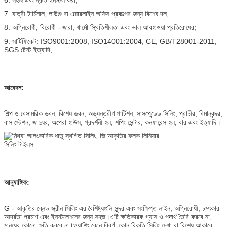
6. সহজ এবং দ্রুত ইনস্টল করা;
7. যাত্রী টার্মিনাল, লাউঞ্জ বা এয়ারলাইন অফিস প্রকল্পের জন্য বিশেষ দল;
8. অগ্নিরোধী, বিরোধী - জারা, থার্মো স্থিতিশীলতা এবং ভাল আবহাওয়া প্রতিরোধের;
9. সার্টিফিকেট: ISO9001:2008, ISO14001:2004, CE, GB/T28001-2011,
SGS টেস্ট ইত্যাদি;
আবেদন:
শিল্প ও বেসামরিক ভবন, বিশেষ ভবন, অভ্যন্তরীণ পার্টিশন, সাসপেন্ডেড সিলিং, প্রাচীর, বিমানবন্দর,
বাস স্টেশন, জাদুঘর, অপেরা হাউস, প্রদর্শনী হল, শপিং সেন্টার, কনফারেন্স হল, বার এবং ইত্যাদি।
আনুষাঙ্গিক:
G - আকৃতির ব্লেড স্ক্রীন সিলিং এর বৈশিষ্ট্যগুলি সুন্দর এবং সংক্ষিপ্ত লাইন, অগ্নিরোধী, চমৎকার
আর্দ্রতা প্রমাণ এবং ইনস্টলেশনের জন্য সহজ।এটি ক্ষতিকারক গ্যাস ও পদার্থ তৈরি করবে না,
মানুষের কোনো ক্ষতি করবে না।ওয়াশিং কোন বিবর্ণ, কোন বিকৃতি.সিলিং দেখা বা বিশেষ আকারে