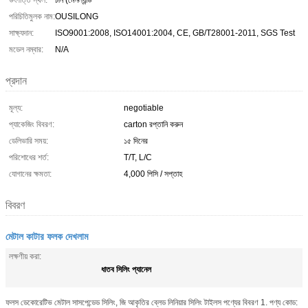
উৎপত্তি স্থল:
চীন (মেনল্যান্ড
পরিচিতিমুলক নাম:
OUSILONG
সাক্ষ্যদান:
ISO9001:2008, ISO14001:2004, CE, GB/T28001-2011, SGS Test
মডেল নম্বার:
N/A
প্রদান
মূল্য:
negotiable
প্যাকেজিং বিবরণ:
carton রপ্তানি করুন
ডেলিভারি সময়:
১৫ দিনের
পরিশোধের শর্ত:
T/T, L/C
যোগানের ক্ষমতা:
4,000 পিসি / সপ্তাহ
বিবরণ
মেটাল কাটার ফলক দেখলাম
লক্ষণীয় করা:
ধাতব সিলিং প্যানেল
ফলস ডেকোরেটিভ মেটাল সাসপেন্ডেড সিলিং, জি আকৃতির ব্লেড লিনিয়ার সিলিং টাইলস পণ্যের বিবরণ 1. পণ্য কোড: