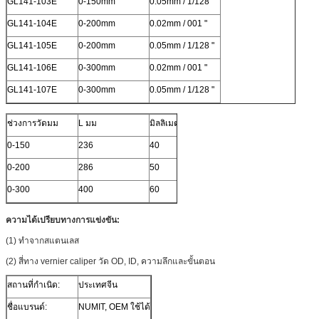
GL141-103E
0-150mm
0.05mm / 1/128 "
GL141-104E
0-200mm
0.02mm / 001 "
GL141-105E
0-200mm
0.05mm / 1/128 "
GL141-106E
0-300mm
0.02mm / 001 "
GL141-107E
0-300mm
0.05mm / 1/128 "
ช่วงการวัดมม
L มม
มิลลิเมตร
B มม
C มิลล
0-150
236
40
21
16.5
0-200
286
50
24
19.5
0-300
400
60
26
21.5
ความได้เปรียบทางการแข่งขัน:
(1) ทำจากสแตนเลส
(2) สี่ทาง vernier caliper วัด OD, ID, ความลึกและขั้นตอน
สถานที่กำเนิด:
ประเทศจีน
ชื่อแบรนด์:
NUMIT, OEM ใช้ได้