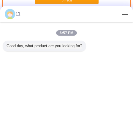
11
สแตนเลส Caliper
มากกว่า
6:57 PM
Good day, what product are you looking for?
ร็จสิ้นที่
สแตนเลสปรับแต่ง
ปลอมอลูมิเนียม
ชิ้นส่วนเหล็กสแตน
สแตนเลส
อง CNC
พิเศษสกรู CNC
stainlesssteel
เลสสำหรับการ
หล่อสำหรับ
นเลสเปิด
อะไหล่หันอะไหล่
แหวนม้วนเดือย
เปลี่ยนอะไหล่ CNC
ส่วนเครื่
่วนประกอบ
ยานอวกาศ
เกียร์เกียร์ / เกียร์
(CNC ชิ้นส่วน
อัตโนม
ไดรฟ์
-022)
เปลี่ยนภาษา
Thai
บ้าน
|
เกี่ยวกับเรา
|
ติดต่อเรา
|
แผนผังเว็บไซต์
|
นโยบายความเป็นส่วนตัว
สก์ท็อปดู
Copyright © 2012 - 2026 Shanghai Feng Yuan Saw Blades Products Co. ltd.