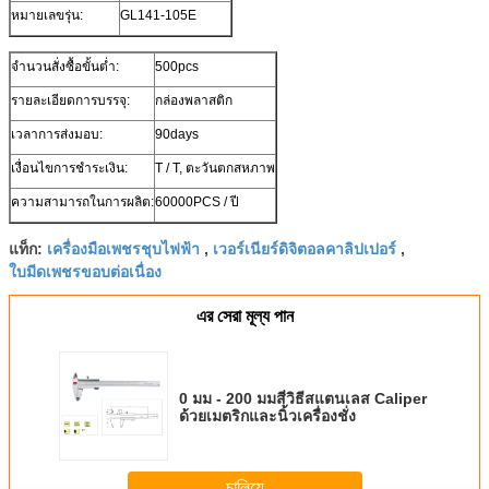
หมายเลขรุ่น:
GL141-105E
จำนวนสั่งซื้อขั้นต่ำ:
500pcs
รายละเอียดการบรรจุ:
กล่องพลาสติก
เวลาการส่งมอบ:
90days
เงื่อนไขการชำระเงิน:
T / T, ตะวันตกสหภาพ
ความสามารถในการผลิต:
60000PCS / ปี
เครื่องมือเพชรชุบไฟฟ้า
เวอร์เนียร์ดิจิตอลคาลิปเปอร์
แท็ก:
,
,
ใบมีดเพชรขอบต่อเนื่อง
এর সেরা মূল্য পান
0 มม - 200 มมสี่วิธีสแตนเลส Caliper
ด้วยเมตริกและนิ้วเครื่องชั่ง
চালিয়ে