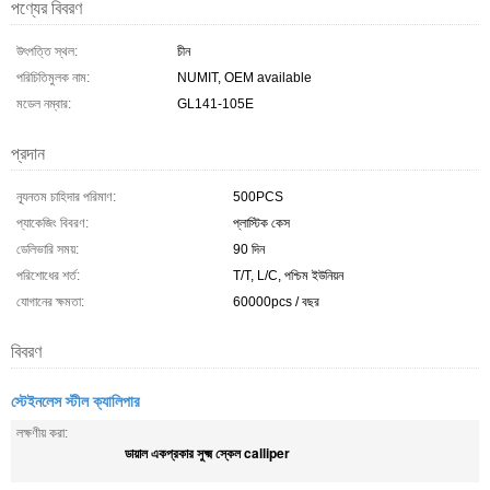
পণ্যের বিবরণ
উৎপত্তি স্থল:
চীন
পরিচিতিমুলক নাম:
NUMIT, OEM available
মডেল নম্বার:
GL141-105E
প্রদান
ন্যূনতম চাহিদার পরিমাণ:
500PCS
প্যাকেজিং বিবরণ:
প্লাস্টিক কেস
ডেলিভারি সময়:
90 দিন
পরিশোধের শর্ত:
T/T, L/C, পশ্চিম ইউনিয়ন
যোগানের ক্ষমতা:
60000pcs / বছর
বিবরণ
স্টেইনলেস স্টীল ক্যালিপার
লক্ষণীয় করা:
ডায়াল একপ্রকার সুক্ষ্ম স্কেল calliper