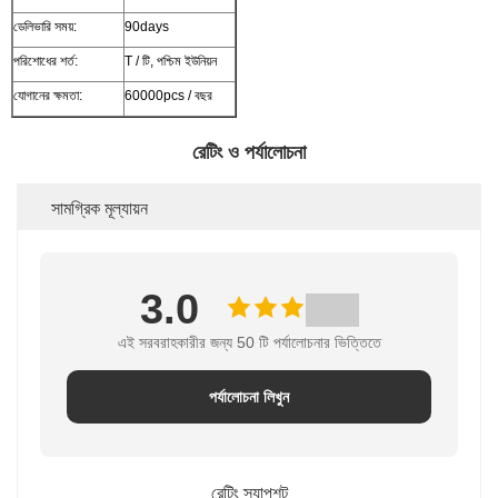
ডেলিভারি সময়:
90days
পরিশোধের শর্ত:
T / টি, পশ্চিম ইউনিয়ন
যোগানের ক্ষমতা:
60000pcs / বছর
রেটিং ও পর্যালোচনা
সামগ্রিক মূল্যায়ন
3.0
এই সরবরাহকারীর জন্য 50 টি পর্যালোচনার ভিত্তিতে
পর্যালোচনা লিখুন
রেটিং স্ন্যাপশট