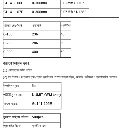
GL141-106E
0-300mm
0.02mm / 001 "
GL141-107E
0-300mm
0.05 মিমি / 1/128 "
পরিমাপ রেঞ্জ মিমি
এল মিমি
একটি মিমি
খ মিমি
গ মিমি
0-150
236
40
21
16.5
0-200
286
50
24
19.5
0-300
400
60
26
21.5
প্রতিযোগিতামূলক সুবিধা:
(1) স্টেইনলেস স্টীল গঠিত.
(2) চার উপায় একপ্রকার সুক্ষ্ম স্কেল ক্যালিপার মেজার আদ্যাশক্তি, আইডি, গভীরতা ও প্রয়োজনীয় পদক্ষেপ
উৎপত্তি স্থল:
চীন
পরিচিতিমুলক নাম:
NUMIT, OEM উপলব্ধ
মডেল নম্বার:
GL141-105E
ন্যূনতম চাহিদার পরিমাণ:
500pcs
প্যাকেজিং বিবরণ:
প্লাস্টিক বাক্স