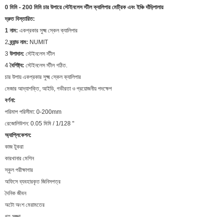
0 মিমি - 200 মিমি চার উপায়ে স্টেইনলেস স্টীল ক্যালিপার মেট্রিক এবং ইঞ্চি দাঁড়িপালায়
দ্রুত বিস্তারিত:
1
নাম:
একপ্রকার সুক্ষ্ম স্কেল ক্যালিপার
2
ব্র্যান্ড
নাম:
NUMIT
3
উপাদান:
স্টেইনলেস স্টীল
4
বৈশিষ্ট্য:
স্টেইনলেস স্টীল গঠিত.
চার উপায় একপ্রকার সুক্ষ্ম স্কেল ক্যালিপার
মেজার আদ্যাশক্তি, আইডি, গভীরতা ও প্রয়োজনীয় পদক্ষেপ
বর্ণনা:
পরিমাপ পরিসীমা: 0-200mm
রেজোলিউশন: 0.05 মিমি / 1/128 "
অ্যাপ্লিকেশন:
কাজ টুকরা
কারখানার মেশিন
স্কুল পরীক্ষাগার
অফিসে ব্যবহারকৃত জিনিসপত্র
দৈনিক জীবন
অটো অংশ মেরামতের
গৃহ সজ্জা