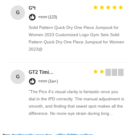
G*t
G
সহায়ক (123)
Solid Pattern Quick Dry One Piece Jumpsuit for
Women 2023 Customized Logo Gym Sets Solid
Pattern Quick Dry One Piece Jumpsuit for Women
2023@
GT2 Timing Pulley 30 36 40 48 60 Tooth Wheel Bore 5mm 8mm Aluminum Gear Teeth Width 6mm For Reprap 3D Printers Part
G
সহায়ক (1w+)
"The Pico 4's visual clarity is fantastic once you
dial in the IPD correctly. The manual adjustment is
smooth, and finding that sweet spot makes all the
difference. No more eye strain during long
sessions. Highly recommend taking the time to set
it up properly!""The Pico 4's visual clarity is