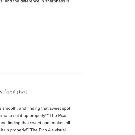
, and the difference in sharpness is
ประโยชน์ (1w+)
is smooth, and finding that sweet spot
me to set it up properly!""The Pico
 and finding that sweet spot makes all
t up properly!""The Pico 4's visual