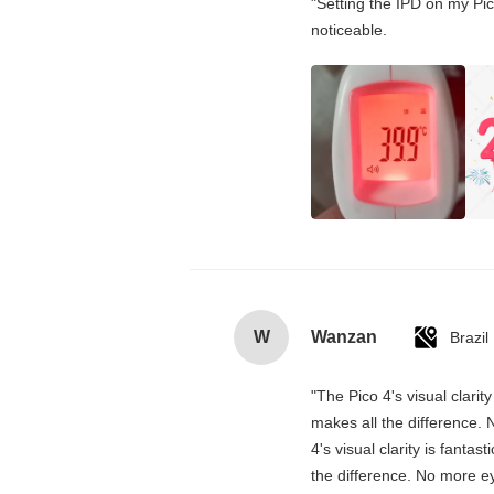
"Setting the IPD on my Pi
noticeable.
W
Wanzan
Brazil
"The Pico 4's visual clarit
makes all the difference. 
4's visual clarity is fanta
the difference. No more ey