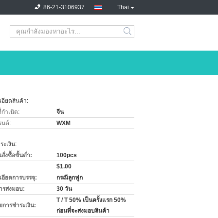
86-21-3106937
Thai
อียดสินค้า:
่กำเนิด:
จีน
รนด์:
WXM
ะเงิน:
่งซื้อขั้นต่ำ:
100pcs
$1.00
เอียดการบรรจุ:
กรณีลูกฟูก
ารส่งมอบ:
30 วัน
T / T 50% เป็นครั้งแรก 50%
ไขการชำระเงิน:
ก่อนที่จะส่งมอบสินค้า