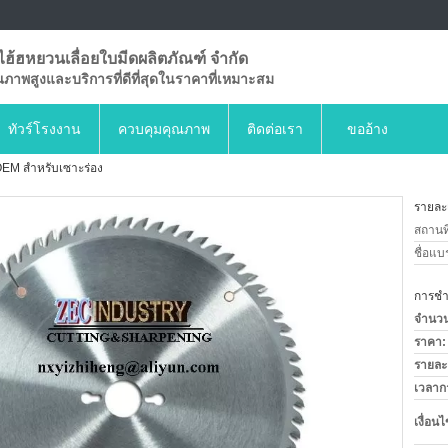
งไฮ้ฮหยวนเลื่อยใบมีดผลิตภัณฑ์ จำกัด
คุณภาพสูงและบริการที่ดีที่สุดในราคาที่เหมาะสม
ทัวร์โรงงาน
ควบคุมคุณภาพ
ติดต่อเรา
ขออ้าง
OEM สำหรับเซาะร่อง
รายละเ
สถานที
ชื่อแบ
การชำร
จำนวนสั
ราคา:
รายละ
เวลาก
เงื่อน