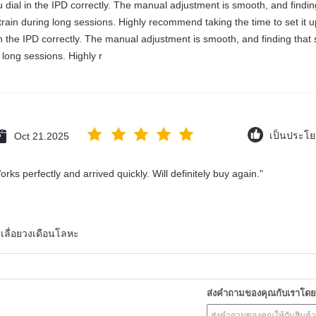
you dial in the IPD correctly. The manual adjustment is smooth, and findi
rain during long sessions. Highly recommend taking the time to set it up 
 in the IPD correctly. The manual adjustment is smooth, and finding that
long sessions. Highly r
Oct 21.2025
เป็นประโย
ks perfectly and arrived quickly. Will definitely buy again."
เลื่อยวงเดือนโลหะ
ส่งคำถามของคุณกับเราโด