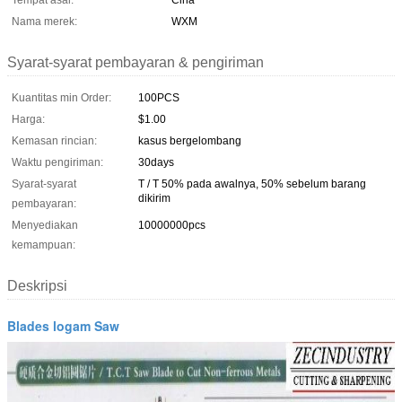
Tempat asal:
Cina
Nama merek:
WXM
Syarat-syarat pembayaran & pengiriman
Kuantitas min Order:
100PCS
Harga:
$1.00
Kemasan rincian:
kasus bergelombang
Waktu pengiriman:
30days
Syarat-syarat
T / T 50% pada awalnya, 50% sebelum barang
dikirim
pembayaran:
Menyediakan
10000000pcs
kemampuan:
Deskripsi
Blades logam Saw